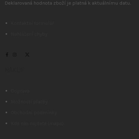
Deklarovaná hodnota zboží je platná k aktuálnímu datu.
Kontaktní formulář
Nahlášení chyby
NÁKUP
Doprava
Možnosti platby
Obchodní podmínky
Kde nás najdete (mapa)