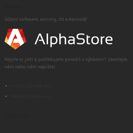
Software
Účetní software, antiviry, OS a kancelář
Nejste si jisti a potřebujete poradit s výběrem? Zavolejte
nám nebo nám napište!
(+420) 212 248 448
info@alphastore.cz
PODPORA