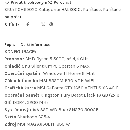
Přidat k oblíbeným
Porovnat
SKU:
PCHS9020
Kategorie:
HAL3000
,
Počítače
,
Počítače
na práci
Sdílet:
Popis
Další informace
KONFIGURACE:
Procesor
AMD Ryzen 5 5600, až 4,4 GHz
Chladič CPU
SilentiumPC Spartan 5 MAX
Operační systém
Windows 11 Home 64-bit
Základní deska
MSI B550M PRO-VDH WIFI
Grafická karta
MSI GeForce GTX 1650 VENTUS XS 4G O
Operační paměť
Kingston Fury Beast Black 16 GB (2x 8
GB) DDR4, 3200 MHz
Systémový disk
SSD WD Blue SN570 500GB
Skříň
Sharkoon S25-V
Zdroj
MSI MAG A650BN, 650 W