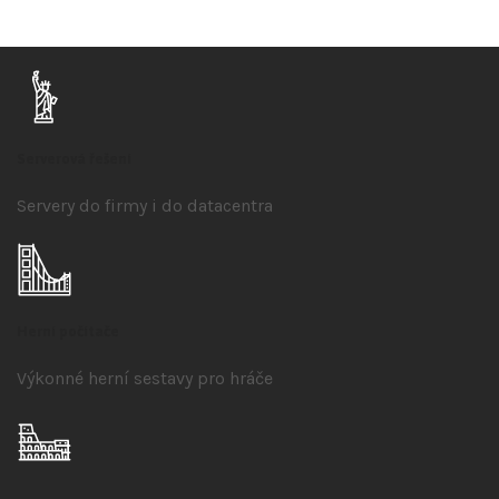
Serverová řešení
Servery do firmy i do datacentra
Herní počítače
Výkonné herní sestavy pro hráče