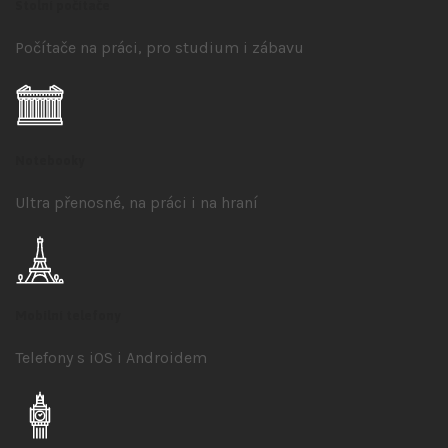
Stolní počítače
Počítače na práci, pro studium i zábavu
Notebooky
Ultra přenosné, na práci i na hraní
Mobilní telefony
Telefony s iOS
i Androidem