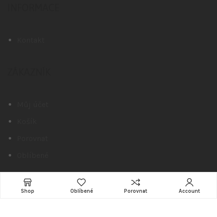
INFORMACE
Kontakt
ZÁKAZNÍK
Můj účet
Košík
Porovnat
Oblíbené
© 2018-2026
AlphaStore.cz
–
Shop
Oblíbené
Porovnat
Account
webdesign
AlphaSolutions.cz