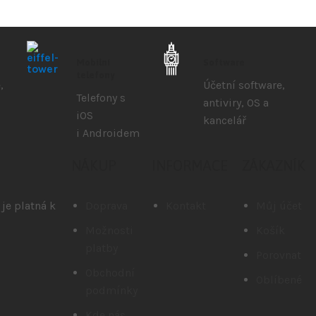
Mobilní
Software
telefony
,
Účetní software,
Telefony s
antiviry, OS a
iOS
kancelář
i Androidem
NÁKUP
INFORMACE
ZÁKAZNÍK
je platná k
Doprava
Kontakt
Můj účet
Možnosti
Košík
platby
Porovnat
Obchodní
Oblíbené
podmínky
Kde nás