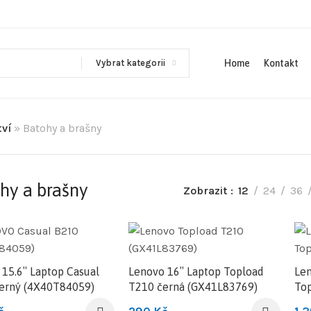
Vybrat kategorii
Home
Kontakt
tví
»
Batohy a brašny
hy a brašny
Zobrazit
12
24
36
15.6″ Laptop Casual
Lenovo 16″ Laptop Topload
Len
erný (4X40T84059)
T210 černá (GX41L83769)
Top