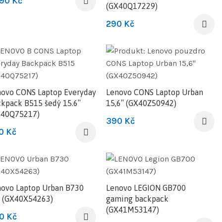
390
Kč
(GX40Q17229)
290
Kč
novo CONS Laptop Everyday
Lenovo CONS Laptop Urban
kpack B515 šedý 15.6″
15,6″ (GX40Z50942)
X40Q75217)
390
Kč
0
Kč
ovo Laptop Urban B730
Lenovo LEGION GB700
″ (GX40X54263)
gaming backpack
(GX41M53147)
90
Kč