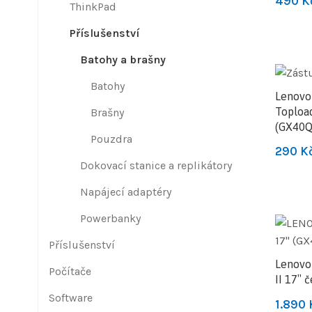
490
K
ThinkPad
Příslušenství
Batohy a brašny
Batohy
Lenovo
Toploa
Brašny
(GX40Q
Pouzdra
290
K
Dokovací stanice a replikátory
Napájecí adaptéry
Powerbanky
Příslušenství
Lenovo
Počítače
II 17″ 
Software
1.890