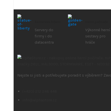
Serverová řešení
Herní počítače
Servery do
Výkonné herní
firmy i do
sestavy pro
datacentra
hráče
Nejste si jisti a potřebujete poradit s výběrem? Za
(+420) 212 248 448
info@alphastore.cz