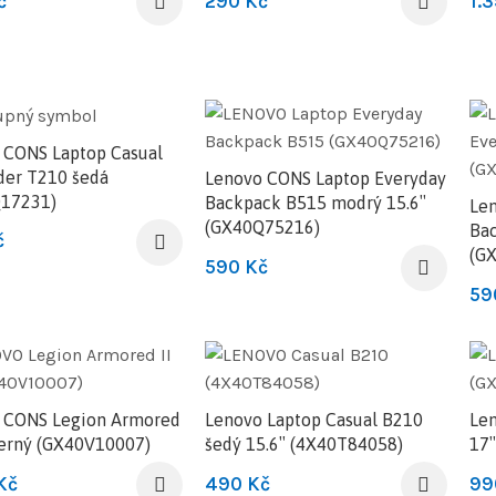
č
290
Kč
1.
 CONS Laptop Casual
der T210 šedá
Lenovo CONS Laptop Everyday
17231)
Backpack B515 modrý 15.6″
Le
(GX40Q75216)
Bac
č
(G
590
Kč
59
 CONS Legion Armored
Lenovo Laptop Casual B210
Len
černý (GX40V10007)
šedý 15.6″ (4X40T84058)
17
Kč
490
Kč
9