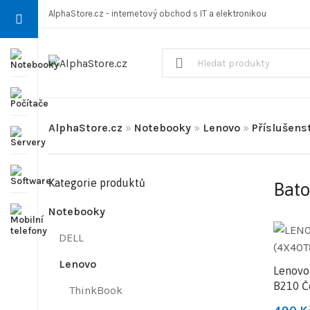
AlphaStore.cz - internetový obchod s IT a elektronikou
AlphaStore.cz
»
Notebooky
»
Lenovo
»
Příslušens
Kategorie produktů
Bato
Notebooky
DELL
Lenovo
Lenovo 
B210 Č
ThinkBook