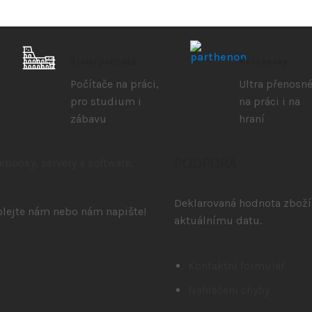
Stolní počítače
Notebooky
Počítače na práci,
Ultra přenosné
pro studium i
na práci i na
zábavu
hraní
PODPORA
Deklarovaná hodnota zboží 
volejte nám nebo nám napište!
aktuálnímu datu.
Kontaktní formulář
Nahlášení chyby