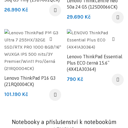
Lenovo ThinkCentre neo
50a 24 G5 (12SD0066CK)
26.990
Kč
29.690
Kč
Lenovo ThinkPad Essential
Plus ECO černá 15.6″
(4X41A30364)
Lenovo ThinkPad P16 G3
790
Kč
(21RQ0004CK)
101.190
Kč
Notebooky a příslušenství k notebookům