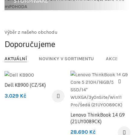
STORMWARE
All-in-one PC
POHODA E1
Herní počítače
POHODA SQL
HAL3000
Výběr z našeho obchodu
POHODA
Doporučujeme
mPOHODA
PAMICA SQL
AKTUÁLNÍ
NOVINKY V SORTIMENTU
AKCE
PAMICA
TAX
Dell KB900 (CZ/SK)
GLX
3.029
Kč
Lenovo ThinkBook 14 G9
(21UY0089CK)
28.690
Kč