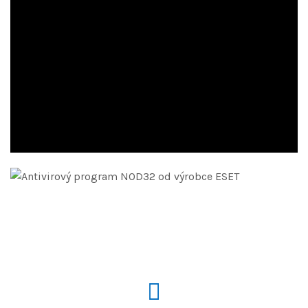
Model: 21Q6001GCK
Lenovo ThinkPad L15:
Spolehlivost v každém detailu
Prozkoumat model ...