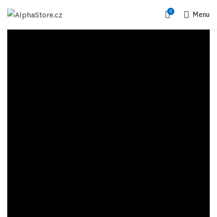
0
Menu
LENOVO
Lenovo ThinkPad
L15 Gen 4
(21Q6001GCK)
Navržen pro moderní profesionály, kteří
vyžadují odolnost a plynulý výkon. S
legendární klávesnicí a certifikací MIL-
STD-810H je ThinkPad L15 připraven na
každou pracovní výzvu v kanceláři i na
cestách.