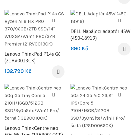
DELL Napájecí adaptér 45W
(450-18919)
690
Kč
Lenovo ThinkPad P14s G6
(21RV0013CK)
132.790
Kč
Lenovo ThinkCentre neo
50q G5 Tiny (13B9001QCK)