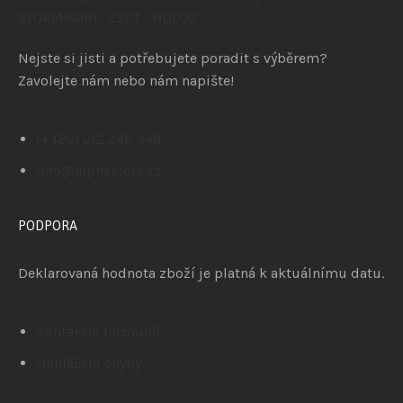
Nejste si jisti a potřebujete poradit s výběrem?
Zavolejte nám nebo nám napište!
(+420) 212 248 448
info@alphastore.cz
PODPORA
Deklarovaná hodnota zboží je platná k aktuálnímu datu.
Kontaktní formulář
Nahlášení chyby