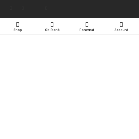
NÁKUP
Shop
Oblíbené
Porovnat
Account
Doprava
Možnosti platby
Obchodní podmínky
Kde nás najdete (mapa)
INFORMACE
Kontakt
ZÁKAZNÍK