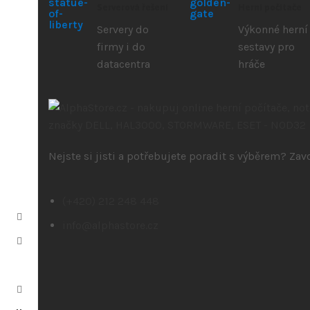
Serverová řešení
Herní počítače
Servery do
Výkonné herní
firmy i do
sestavy pro
datacentra
hráče
Nejste si jisti a potřebujete poradit s výběrem? Za
(+420) 212 248 448
info@alphastore.cz