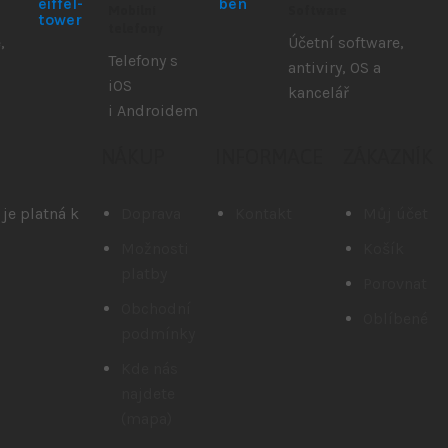
Mobilní
Software
telefony
,
Účetní software,
Telefony s
antiviry, OS a
iOS
kancelář
i Androidem
NÁKUP
INFORMACE
ZÁKAZNÍK
je platná k
Doprava
Kontakt
Můj účet
Možnosti
Košík
platby
Porovnat
Obchodní
Oblíbené
podmínky
Kde nás
najdete
(mapa)