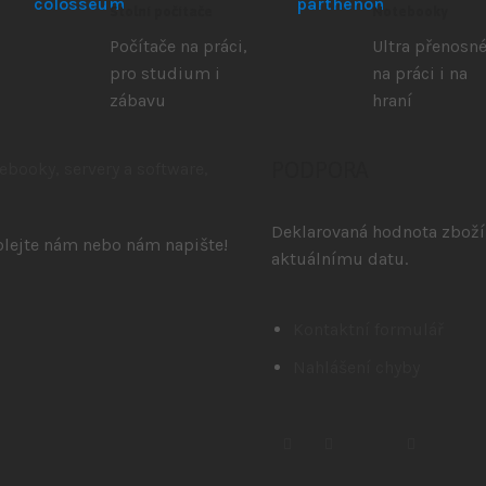
Stolní počítače
Notebooky
Počítače na práci,
Ultra přenosné
pro studium i
na práci i na
zábavu
hraní
PODPORA
Deklarovaná hodnota zboží 
volejte nám nebo nám napište!
aktuálnímu datu.
Kontaktní formulář
Nahlášení chyby