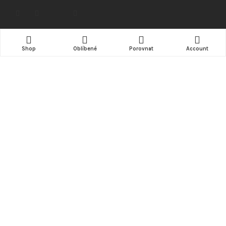
NÁKUP
Shop
Oblíbené
Porovnat
Account
Doprava
Možnosti platby
Obchodní podmínky
Kde nás najdete (mapa)
INFORMACE
Kontakt
ZÁKAZNÍK