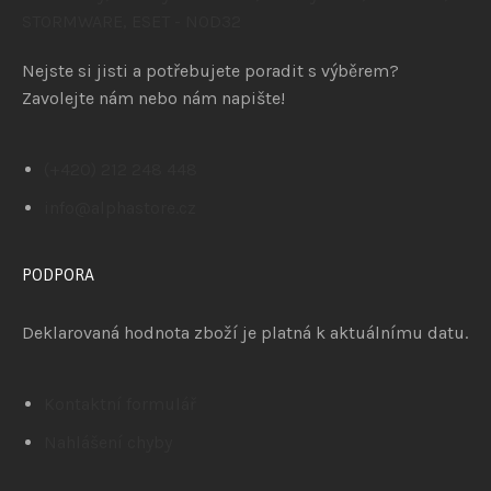
Nejste si jisti a potřebujete poradit s výběrem?
Zavolejte nám nebo nám napište!
(+420) 212 248 448
info@alphastore.cz
PODPORA
Deklarovaná hodnota zboží je platná k aktuálnímu datu.
Kontaktní formulář
Nahlášení chyby