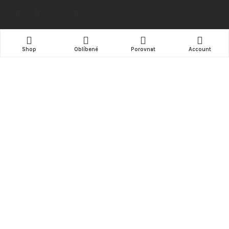
NÁKUP
Shop
Oblíbené
Porovnat
Account
Doprava
Možnosti platby
Obchodní podmínky
Kde nás najdete (mapa)
INFORMACE
Kontakt
ZÁKAZNÍK