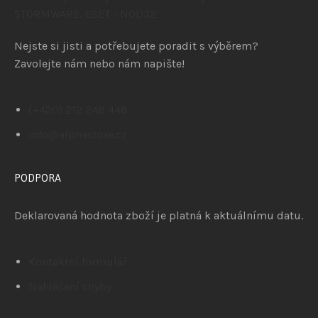
Nejste si jisti a potřebujete poradit s výběrem?
Zavolejte nám nebo nám napište!
(+420) 212 248 448
info@alphastore.cz
PODPORA
Deklarovaná hodnota zboží je platná k aktuálnímu datu.
Kontaktní formulář
Nahlášení chyby