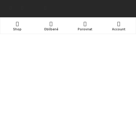
NÁKUP
Shop
Oblíbené
Porovnat
Account
Doprava
Možnosti platby
Obchodní podmínky
Kde nás najdete (mapa)
INFORMACE
Kontakt
ZÁKAZNÍK