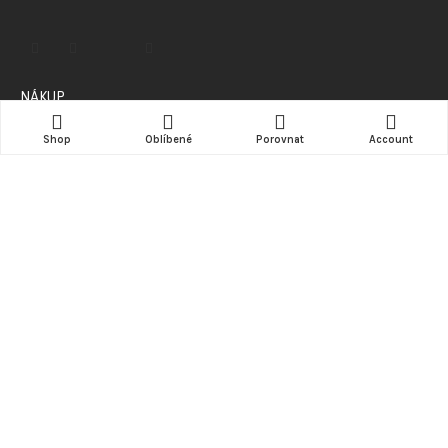
NÁKUP
Shop
Oblíbené
Porovnat
Account
Doprava
Možnosti platby
Obchodní podmínky
Kde nás najdete (mapa)
INFORMACE
Kontakt
ZÁKAZNÍK