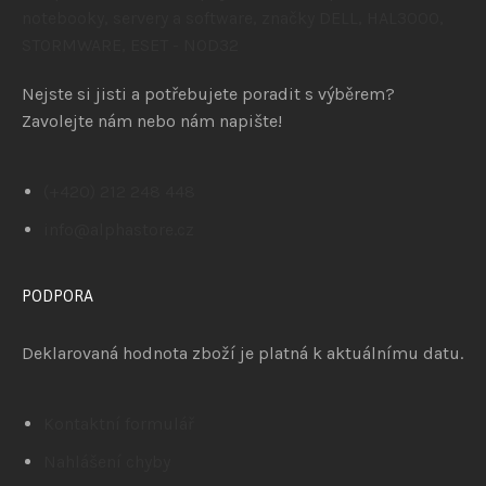
Nejste si jisti a potřebujete poradit s výběrem?
Zavolejte nám nebo nám napište!
(+420) 212 248 448
info@alphastore.cz
PODPORA
Deklarovaná hodnota zboží je platná k aktuálnímu datu.
Kontaktní formulář
Nahlášení chyby