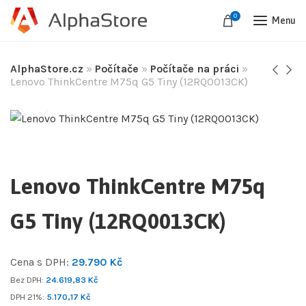
0
Menu
AlphaStore.cz
»
Počítače
»
Počítače na práci
»
Lenovo ThinkCentre M75q G5 Tiny (12RQ0013CK)
Lenovo ThinkCentre M75q
G5 Tiny (12RQ0013CK)
Cena s DPH:
29.790
Kč
Bez DPH:
24.619,83
Kč
DPH 21%:
5.170,17
Kč