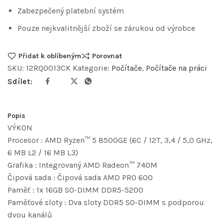
Zabezpečený platební systém
Pouze nejkvalitnější zboží se zárukou od výrobce
Přidat k oblíbeným
Porovnat
SKU:
12RQ0013CK
Kategorie:
Počítače
,
Počítače na práci
Sdílet:
Popis
VÝKON
Procesor : AMD Ryzen™ 5 8500GE (6C / 12T, 3,4 / 5,0 GHz,
6 MB L2 / 16 MB L3)
Grafika : Integrovaný AMD Radeon™ 740M
Čipová sada : Čipová sada AMD PRO 600
Paměť : 1x 16GB SO-DIMM DDR5-5200
Paměťové sloty : Dva sloty DDR5 SO-DIMM s podporou
dvou kanálů