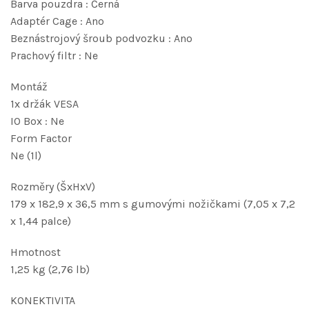
Barva pouzdra : Černá
Adaptér Cage : Ano
Beznástrojový šroub podvozku : Ano
Prachový filtr : Ne
Montáž
1x držák VESA
IO Box : Ne
Form Factor
Ne (1l)
Rozměry (ŠxHxV)
179 x 182,9 x 36,5 mm s gumovými nožičkami (7,05 x 7,2
x 1,44 palce)
Hmotnost
1,25 kg (2,76 lb)
KONEKTIVITA