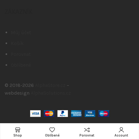
ZÁKAZNÍK
Můj účet
Košík
Porovnat
Oblíbené
© 2018-2026
AlphaStore.cz
–
webdesign
AlphaSolutions.cz
Shop
Oblíbené
Porovnat
Account