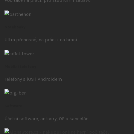
Počítače na práci, pro studium i zábavu
Notebooky
Ultra přenosné, na práci i na hraní
Mobilní telefony
Telefony s iOS
i Androidem
Software
Účetní software, antiviry, OS a kancelář