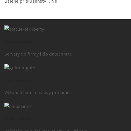
Balené příslušenství : Ne
Serverová řešení
Servery do firmy i do datacentra
Herní počítače
Výkonné herní sestavy pro hráče
Stolní počítače