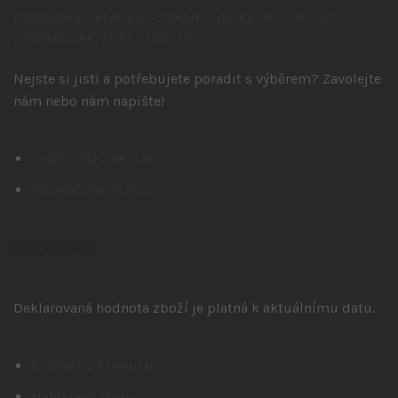
Nejste si jisti a potřebujete poradit s výběrem? Zavolejte
nám nebo nám napište!
(+420) 212 248 448
info@alphastore.cz
PODPORA
Deklarovaná hodnota zboží je platná k aktuálnímu datu.
Kontaktní formulář
Nahlášení chyby