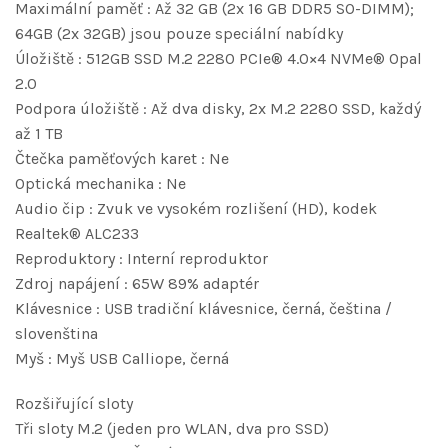
Maximální paměť : Až 32 GB (2x 16 GB DDR5 SO-DIMM);
64GB (2x 32GB) jsou pouze speciální nabídky
Úložiště : 512GB SSD M.2 2280 PCIe® 4.0×4 NVMe® Opal
2.0
Podpora úložiště : Až dva disky, 2x M.2 2280 SSD, každý
až 1 TB
Čtečka paměťových karet : Ne
Optická mechanika : Ne
Audio čip : Zvuk ve vysokém rozlišení (HD), kodek
Realtek® ALC233
Reproduktory : Interní reproduktor
Zdroj napájení : 65W 89% adaptér
Klávesnice : USB tradiční klávesnice, černá, čeština /
slovenština
Myš : Myš USB Calliope, černá
Rozšiřující sloty
Tři sloty M.2 (jeden pro WLAN, dva pro SSD)