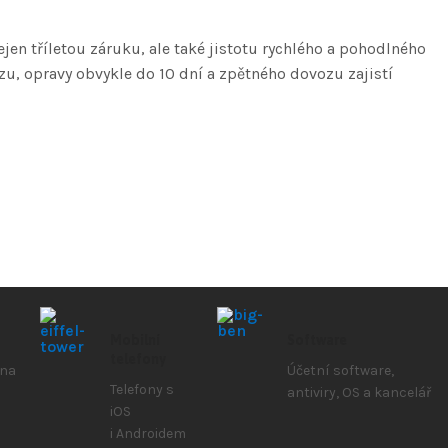
n tříletou záruku, ale také jistotu rychlého a pohodlného
ozu, opravy obvykle do 10 dní a zpětného dovozu zajistí
Mobilní
Software
telefony
 na
Účetní software,
Telefony s
antiviry, OS a kancelář
iOS
i Androidem