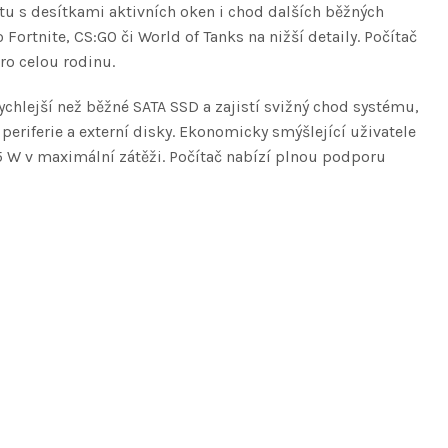
etu s desítkami aktivních oken i chod dalších běžných
Fortnite, CS:GO či World of Tanks na nižší detaily. Počítač
pro celou rodinu.
hlejší než běžné SATA SSD a zajistí svižný chod systému,
 periferie a externí disky. Ekonomicky smýšlející uživatele
95 W v maximální zátěži. Počítač nabízí plnou podporu