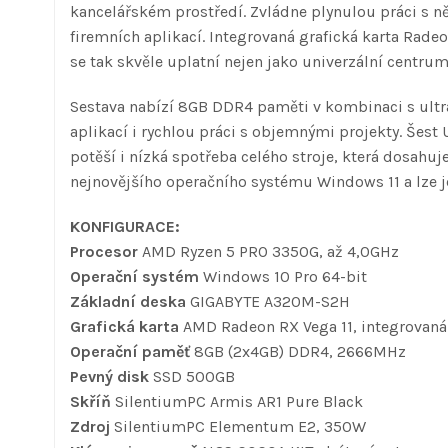
kancelářském prostředí. Zvládne plynulou práci s ně
firemních aplikací. Integrovaná grafická karta Radeo
se tak skvěle uplatní nejen jako univerzální centrum
Sestava nabízí 8GB DDR4 paměti v kombinaci s ultra
aplikací i rychlou práci s objemnými projekty. Šest 
potěší i nízká spotřeba celého stroje, která dosahu
nejnovějšího operačního systému Windows 11 a lze 
KONFIGURACE:
Procesor
AMD Ryzen 5 PRO 3350G, až 4,0GHz
Operační systém
Windows 10 Pro 64-bit
Základní deska
GIGABYTE A320M-S2H
Grafická karta
AMD Radeon RX Vega 11, integrovaná
Operační paměť
8GB (2x4GB) DDR4, 2666MHz
Pevný disk
SSD 500GB
Skříň
SilentiumPC Armis AR1 Pure Black
Zdroj
SilentiumPC Elementum E2, 350W