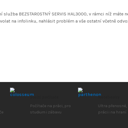
í služba BEZSTAROSTNÝ SERVIS HAL3000, v rámci níž máte neje
volat na infolinku, nahlásit problém a vše ostatní včetně odv
Stolní počítače
Notebooky
Počítače na práci, pro
Ultra přenosné,
če
studium i zábavu
práci i na hraní