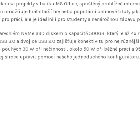
kolika projekty v balíku MS Office, spuštěný prohlížeč intern
n umožňuje hrát starší hry nebo populární onlinové tituly jako 
 pro práci, ale je ideální i pro studenty a nenáročnou zábavu 
rychlým NVMe SSD diskem o kapacitě 500GB, který je až 4x ryc
USB 3.0 a dvojice USB 2.0 zajišťuje konektivitu pro nejrůznější
je pouhých 30 W při nečinnosti, okolo 50 W při běžné práci a 
jej široce upravit pomocí našeho jednoduchého konfigurátoru.