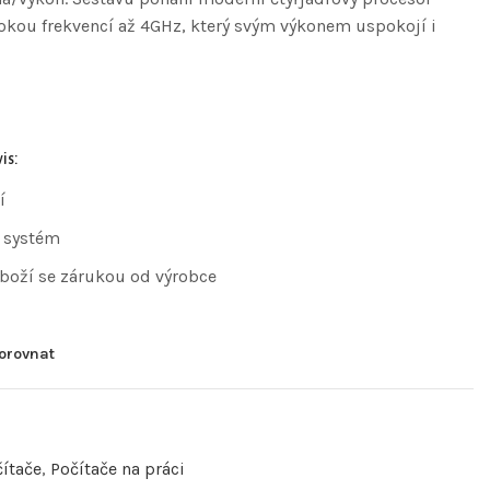
okou frekvencí až 4GHz, který svým výkonem uspokojí i
is:
í
 systém
zboží se zárukou od výrobce
orovnat
ítače
,
Počítače na práci