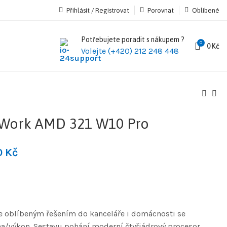
Přihlásit / Registrovat
Porovnat
Oblíbené
Potřebujete poradit s nákupem ?
0
0
Kč
Volejte (+420) 212 248 448
eWork AMD 321 W10 Pro
0
Kč
e oblíbeným řešením do kanceláře i domácnosti se
výkon. Sestavu pohání moderní čtyřjádrový procesor