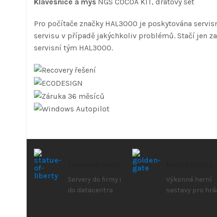
Klávesnice a myš
NGS COCOA KIT, drátový set
Pro počítače značky HAL3000 je poskytována servisn
servisu v případě jakýchkoliv problémů. Stačí jen za
servisní tým HAL3000.
Serverová řešení
Herní počítače
Servery do firmy i
Výkonné herní
do datacentra
sestavy pro hrá