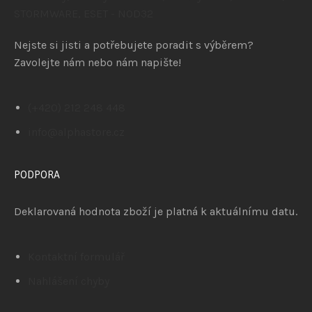
Nejste si jisti a potřebujete poradit s výběrem?
Zavolejte nám nebo nám napište!
(+420) 212 248 448
info@alphastore.cz
PODPORA
Deklarovaná hodnota zboží je platná k aktuálnímu datu.
Kontaktní formulář
Nahlášení chyby