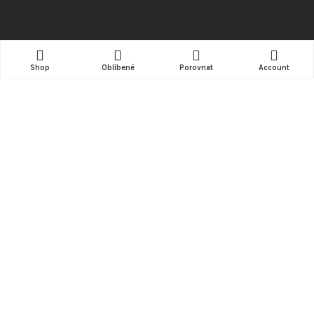
NÁKUP
Shop
Oblíbené
Porovnat
Account
Doprava
Možnosti platby
Obchodní podmínky
Kde nás najdete (mapa)
INFORMACE
Kontakt
ZÁKAZNÍK