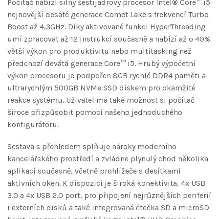
Počítač nabízí silný šestijádrový procesor Intel® Core™ i5
nejnovější desáté generace Comet Lake s frekvencí Turbo
Boost až 4,3GHz. Díky aktivované funkci HyperThreading
umí zpracovat až 12 instrukcí současně a nabízí až o 40%
větší výkon pro produktivitu nebo multitasking než
předchozí devátá generace Core™ i5. Hrubý výpočetní
výkon procesoru je podpořen 8GB rychlé DDR4 paměti a
ultrarychlým 500GB NVMe SSD diskem pro okamžité
reakce systému. Uživatel má také možnost si počítač
široce přizpůsobit pomocí našeho jednoduchého
konfigurátoru.
Sestava s přehledem splňuje nároky moderního
kancelářského prostředí a zvládne plynulý chod několika
aplikací současně, včetně prohlížeče s desítkami
aktivních oken. K dispozici je široká konektivita, 4x USB
3.0 a 4x USB 2.0 port, pro připojení nejrůznějších periferií
i externích disků a také integrovaná čtečka SD a microSD