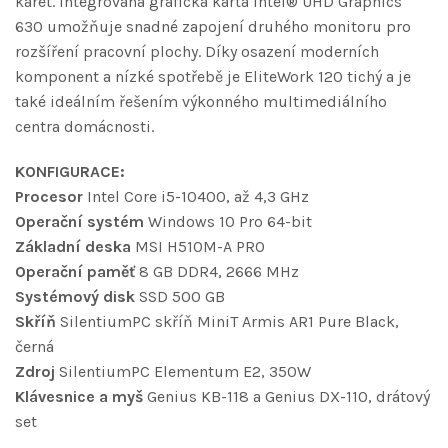
karet. Integrovaná grafická karta Intel® UHD Graphics
630 umožňuje snadné zapojení druhého monitoru pro
rozšíření pracovní plochy. Díky osazení moderních
komponent a nízké spotřebě je EliteWork 120 tichý a je
také ideálním řešením výkonného multimediálního
centra domácnosti.
KONFIGURACE:
Procesor
Intel Core i5-10400, až 4,3 GHz
Operační systém
Windows 10 Pro 64-bit
Základní deska
MSI H510M-A PRO
Operační paměť
8 GB DDR4, 2666 MHz
Systémový disk
SSD 500 GB
Skříň
SilentiumPC skříň MiniT Armis AR1 Pure Black,
černá
Zdroj
SilentiumPC Elementum E2, 350W
Klávesnice a myš
Genius KB-118 a Genius DX-110, drátový
set