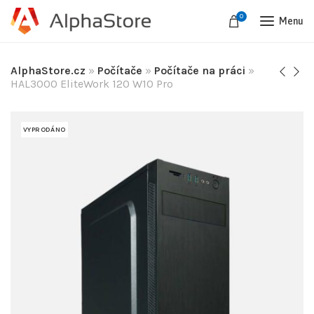
0
Menu
AlphaStore.cz
»
Počítače
»
Počítače na práci
»
HAL3000 EliteWork 120 W10 Pro
VYPRODÁNO