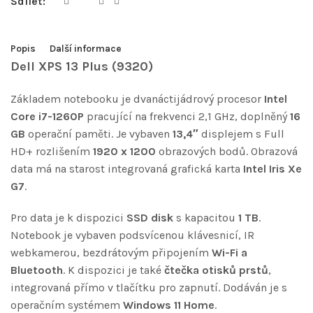
Sdílet:
Popis
Další informace
Dell XPS 13 Plus (9320)
Základem notebooku je dvanáctijádrový procesor
Intel
Core i7-1260P
pracující na frekvenci 2,1 GHz, doplněný
16
GB
operační paměti. Je vybaven
13,4″
displejem s Full
HD+ rozlišením
1920 x 1200
obrazových bodů. Obrazová
data má na starost integrovaná grafická karta
Intel Iris Xe
G7
.
Pro data je k dispozici
SSD disk
s kapacitou
1 TB
.
Notebook je vybaven podsvícenou klávesnicí, IR
webkamerou, bezdrátovým připojením
Wi-Fi a
Bluetooth
. K dispozici je také
čtečka otisků prstů
,
integrovaná přímo v tlačítku pro zapnutí. Dodáván je s
operačním systémem
Windows 11 Home
.