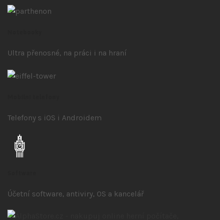
Notebooky
Ultra přenosné, na práci i na hraní
Mobilní telefony
Telefony s iOS
i Androidem
Software
Účetní software, antiviry, OS a kancelář