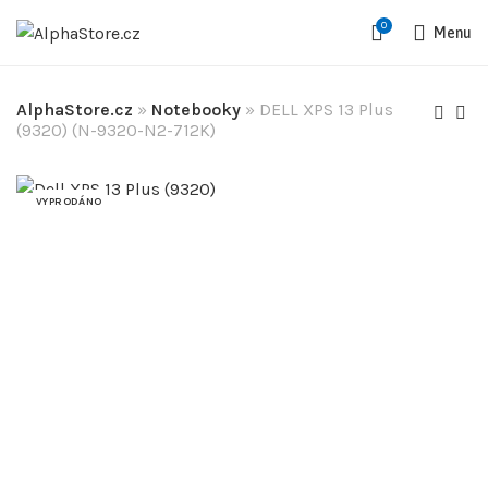
0
Menu
AlphaStore.cz
»
Notebooky
»
DELL XPS 13 Plus
(9320) (N-9320-N2-712K)
VYPRODÁNO