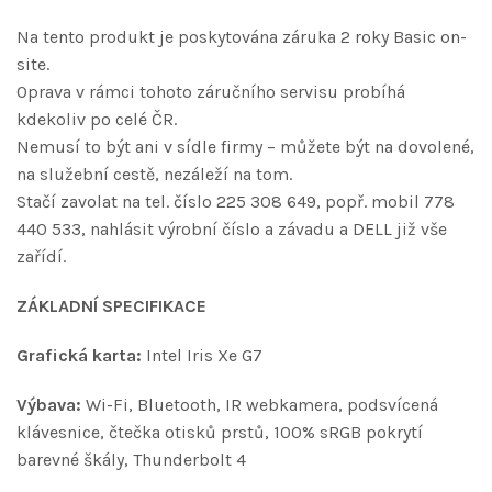
Na tento produkt je poskytována záruka 2 roky Basic on-
site.
Oprava v rámci tohoto záručního servisu probíhá
kdekoliv po celé ČR.
Nemusí to být ani v sídle firmy – můžete být na dovolené,
na služební cestě, nezáleží na tom.
Stačí zavolat na tel. číslo 225 308 649, popř. mobil 778
440 533, nahlásit výrobní číslo a závadu a DELL již vše
zařídí.
ZÁKLADNÍ SPECIFIKACE
Grafická karta:
Intel Iris Xe G7
Výbava:
Wi-Fi, Bluetooth, IR webkamera, podsvícená
klávesnice, čtečka otisků prstů, 100% sRGB pokrytí
barevné škály, Thunderbolt 4