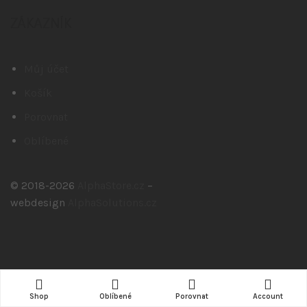
ZÁKAZNÍK
Můj účet
Košík
Porovnat
Oblíbené
© 2018-2026
AlphaStore.cz
–
webdesign
AlphaSolutions.cz
Shop
Oblíbené
Porovnat
Account