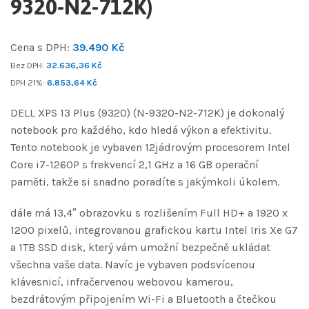
9320-N2-712K)
Cena s DPH:
39.490
Kč
Bez DPH:
32.636,36
Kč
DPH 21%:
6.853,64
Kč
DELL XPS 13 Plus (9320) (N-9320-N2-712K) je dokonalý
notebook pro každého, kdo hledá výkon a efektivitu.
Tento notebook je vybaven 12jádrovým procesorem Intel
Core i7-1260P s frekvencí 2,1 GHz a 16 GB operační
paměti, takže si snadno poradíte s jakýmkoli úkolem.
dále má 13,4″ obrazovku s rozlišením Full HD+ a 1920 x
1200 pixelů, integrovanou grafickou kartu Intel Iris Xe G7
a 1TB SSD disk, který vám umožní bezpečně ukládat
všechna vaše data. Navíc je vybaven podsvícenou
klávesnicí, infračervenou webovou kamerou,
bezdrátovým připojením Wi-Fi a Bluetooth a čtečkou