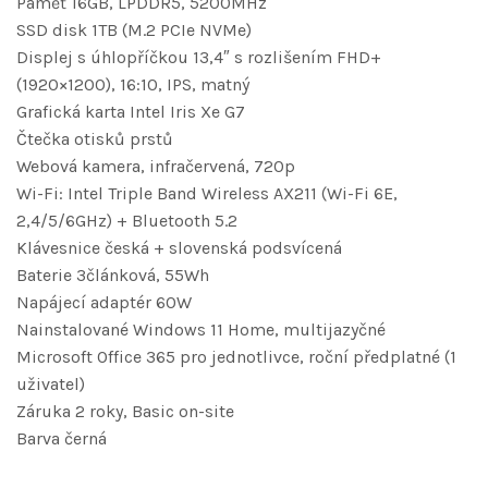
Paměť 16GB, LPDDR5, 5200MHz
SSD disk 1TB (M.2 PCIe NVMe)
Displej s úhlopříčkou 13,4″ s rozlišením FHD+
(1920×1200), 16:10, IPS, matný
Grafická karta Intel Iris Xe G7
Čtečka otisků prstů
Webová kamera, infračervená, 720p
Wi-Fi: Intel Triple Band Wireless AX211 (Wi-Fi 6E,
2,4/5/6GHz) + Bluetooth 5.2
Klávesnice česká + slovenská podsvícená
Baterie 3článková, 55Wh
Napájecí adaptér 60W
Nainstalované Windows 11 Home, multijazyčné
Microsoft Office 365 pro jednotlivce, roční předplatné (1
uživatel)
Záruka 2 roky, Basic on-site
Barva černá