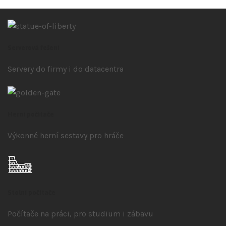
Serverová řešení
Servery do firmy i do datacentra
Herní počítače
Výkonné herní sestavy pro hráče
Stolní počítače
Počítače na práci, pro studium i zábavu