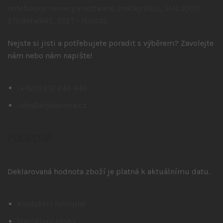
Nejste si jisti a potřebujete poradit s výběrem? Zavolejte
nám nebo nám napište!
(+420) 212 248 448
info@alphastore.cz
PODPORA
Deklarovaná hodnota zboží je platná k aktuálnímu datu.
Kontaktní formulář
Nahlášení chyby