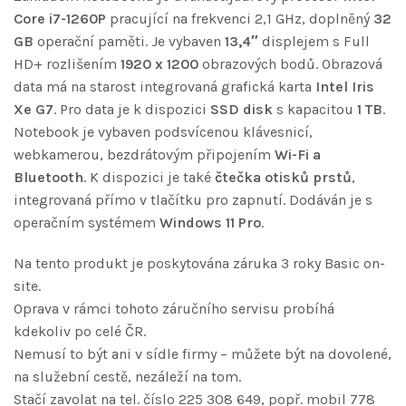
Core i7-1260P
pracující na frekvenci 2,1 GHz, doplněný
32
GB
operační paměti. Je vybaven
13,4″
displejem s Full
HD+ rozlišením
1920 x 1200
obrazových bodů. Obrazová
data má na starost integrovaná grafická karta
Intel Iris
Xe G7
. Pro data je k dispozici
SSD disk
s kapacitou
1 TB
.
Notebook je vybaven podsvícenou klávesnicí,
webkamerou, bezdrátovým připojením
Wi-Fi a
Bluetooth
. K dispozici je také
čtečka otisků prstů
,
integrovaná přímo v tlačítku pro zapnutí. Dodáván je s
operačním systémem
Windows 11 Pro
.
Na tento produkt je poskytována záruka 3 roky Basic on-
site.
Oprava v rámci tohoto záručního servisu probíhá
kdekoliv po celé ČR.
Nemusí to být ani v sídle firmy – můžete být na dovolené,
na služební cestě, nezáleží na tom.
Stačí zavolat na tel. číslo 225 308 649, popř. mobil 778