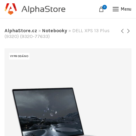
0
Menu
AlphaStore.cz
»
Notebooky
»
DELL XPS 13 Plus
(9320) (9320-77633)
VYPRODÁNO