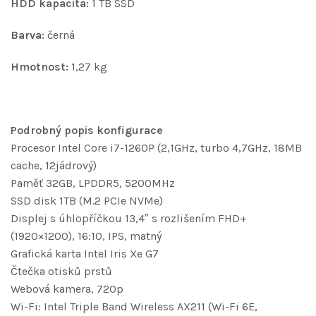
HDD kapacita:
1 TB SSD
Barva:
černá
Hmotnost:
1,27 kg
Podrobný popis konfigurace
Procesor Intel Core i7-1260P (2,1GHz, turbo 4,7GHz, 18MB
cache, 12jádrový)
Paměť 32GB, LPDDR5, 5200MHz
SSD disk 1TB (M.2 PCIe NVMe)
Displej s úhlopříčkou 13,4″ s rozlišením FHD+
(1920×1200), 16:10, IPS, matný
Grafická karta Intel Iris Xe G7
Čtečka otisků prstů
Webová kamera, 720p
Wi-Fi: Intel Triple Band Wireless AX211 (Wi-Fi 6E,