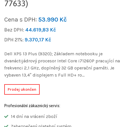
77633)
Cena s DPH:
53.990
Kč
Bez DPH:
44.619,83
Kč
DPH 21%:
9.370,17
Kč
Dell XPS 13 Plus (9320); Základem notebooku je
dvanáctijádrový procesor Intel Core i71260P pracující na
frekvenci 2,1 GHz, doplněný 32 GB operační paměti. Je
vybaven 13,4″ displejem s Full HD+ ro…
Prodej ukončen
Profesionální zákaznický servis:
14 dní na vrácení zboží
Zabezpečený platební systém