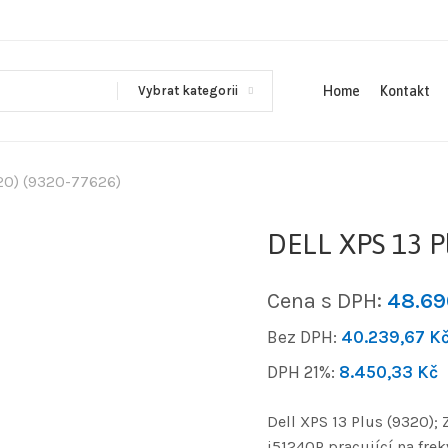
Vybrat kategorii
Home
Kontakt
20) (9320-77626)
DELL XPS 13 Pl
Cena s DPH:
48.6
Bez DPH:
40.239,67
K
DPH 21%:
8.450,33
Kč
Dell XPS 13 Plus (9320);
i51240P pracující na fre