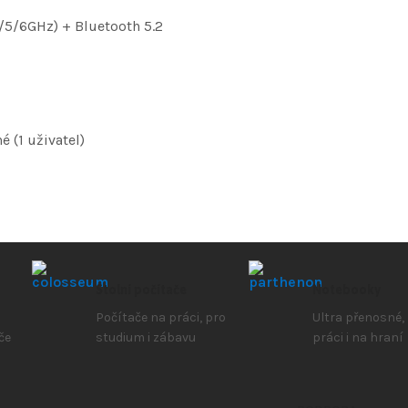
,4/5/6GHz) + Bluetooth 5.2
é (1 uživatel)
Stolní počítače
Notebooky
Počítače na práci, pro
Ultra přenosné,
če
studium i zábavu
práci i na hraní