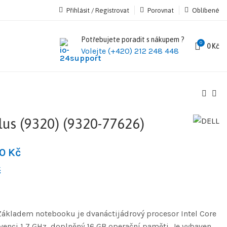
Přihlásit / Registrovat
Porovnat
Oblíbené
Potřebujete poradit s nákupem ?
0
0
Kč
Volejte (+420) 212 248 448
us (9320) (9320-77626)
90
Kč
č
 Základem notebooku je dvanáctijádrový procesor Intel Core
kvenci 1,7 GHz, doplněný 16 GB operační paměti. Je vybaven