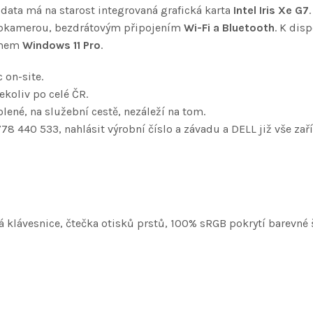
ata má na starost integrovaná grafická karta
Intel Iris Xe G7
ebkamerou, bezdrátovým připojením
Wi-Fi a Bluetooth
. K dis
témem
Windows 11 Pro
.
 on-site.
koliv po celé ČR.
lené, na služební cestě, nezáleží na tom.
778 440 533, nahlásit výrobní číslo a závadu a DELL již vše zaří
 klávesnice, čtečka otisků prstů, 100% sRGB pokrytí barevné 