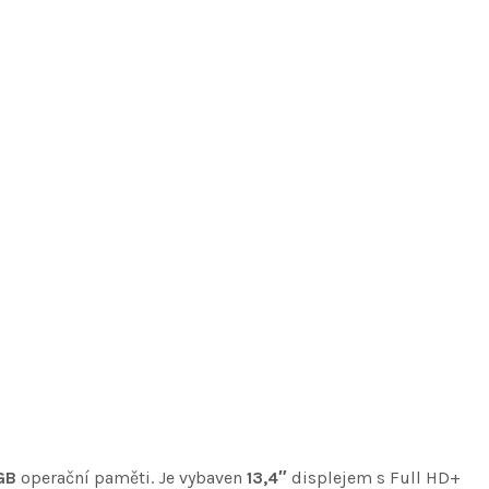
GB
operační paměti. Je vybaven
13,4″
displejem s Full HD+