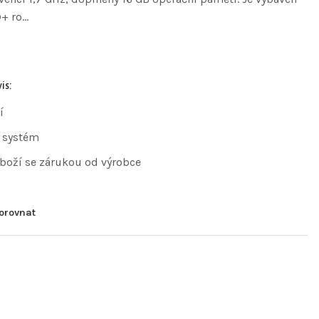
D+ ro…
is:
í
 systém
zboží se zárukou od výrobce
orovnat