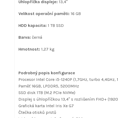
Úhlopříčka displeje:
13,4″
Velikost operační paměti:
16 GB
HDD kapacita:
1 TB SSD
Barva:
černá
Hmotnost:
1,27 kg
Podrobný popis konfigurace
Procesor Intel Core i5-1240P (1,7GHz, turbo 4,4GHz,
Paměť 16GB, LPDDR5, 5200MHz
SSD disk 1TB (M.2 PCIe NVMe)
Displej s úhlopříčkou 13,4″ s rozlišením FHD+ (1920
Grafická karta Intel Iris Xe G7
Čtečka otisků prstů