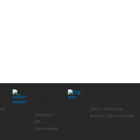
Mobilní
Software
telefony
 na
Účetní software,
Telefony s
antiviry, OS a kancelář
iOS
i Androidem