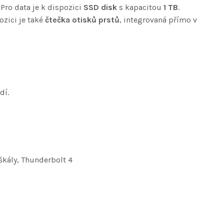
. Pro data je k dispozici
SSD disk
s kapacitou
1 TB
.
pozici je také
čtečka otisků prstů
, integrovaná přímo v
dí.
škály, Thunderbolt 4