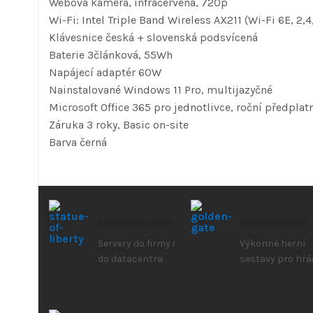
Webová kamera, infračervená, 720p
Wi-Fi: Intel Triple Band Wireless AX211 (Wi-Fi 6E, 2
Klávesnice česká + slovenská podsvícená
Baterie 3článková, 55Wh
Napájecí adaptér 60W
Nainstalované Windows 11 Pro, multijazyčné
Microsoft Office 365 pro jednotlivce, roční předplatn
Záruka 3 roky, Basic on-site
Barva černá
Serverová řešení
Herní počítače
Servery do firmy i
Výkonné herní
do datacentra
sestavy pro hrá