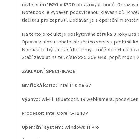
rozlišením
1920 x 1200
obrazových bodů. Obrazová d
Notebook je vybaven podsvícenou klávesnicí, IR w
tlačítku pro zapnutí. Dodáván je s operačním sys
Na tento produkt je poskytována záruka 3 roky Basic
Oprava v rámci tohoto záručního servisu probíhá kde
Nemusí to být ani v sídle firmy – můžete být na dovo
Stačí zavolat na tel. číslo 225 308 649, popř. mobil 
ZÁKLADNÍ SPECIFIKACE
Grafická karta:
Intel Iris Xe G7
Výbava:
Wi-Fi, Bluetooth, IR webkamera, podsvícená
Procesor:
Intel Core i5-1240P
Operační systém:
Windows 11 Pro