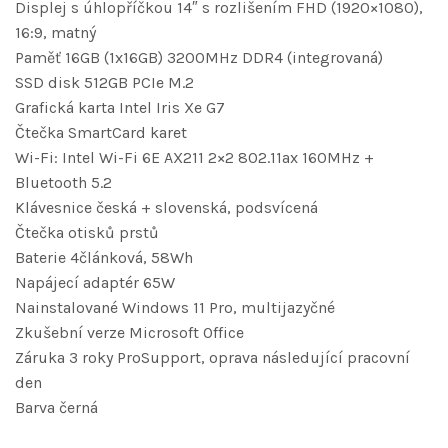
Displej s úhlopříčkou 14″ s rozlišením FHD (1920×1080),
16:9, matný
Paměť 16GB (1x16GB) 3200MHz DDR4 (integrovaná)
SSD disk 512GB PCIe M.2
Grafická karta Intel Iris Xe G7
Čtečka SmartCard karet
Wi-Fi: Intel Wi-Fi 6E AX211 2×2 802.11ax 160MHz +
Bluetooth 5.2
Klávesnice česká + slovenská, podsvícená
Čtečka otisků prstů
Baterie 4článková, 58Wh
Napájecí adaptér 65W
Nainstalované Windows 11 Pro, multijazyčné
Zkušební verze Microsoft Office
Záruka 3 roky ProSupport, oprava následující pracovní
den
Barva černá