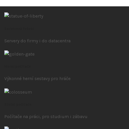
Serverová řešení
Servery do firmy i do datacentra
Herní počítače
Výkonné herní sestavy pro hráče
Stolní počítače
Počítače na práci, pro studium i zábavu