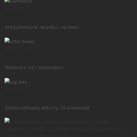
Notebooky
Ultra přenosné, na práci i na hraní
Mobilní telefony
Telefony s iOS
i Androidem
Software
Účetní software, antiviry, OS a kancelář