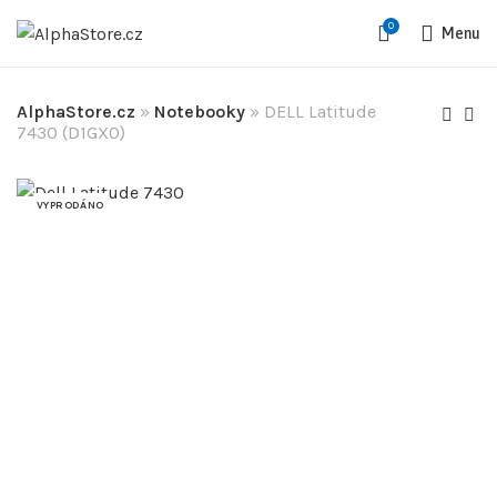
0
Menu
AlphaStore.cz
»
Notebooky
»
DELL Latitude
7430 (D1GX0)
VYPRODÁNO