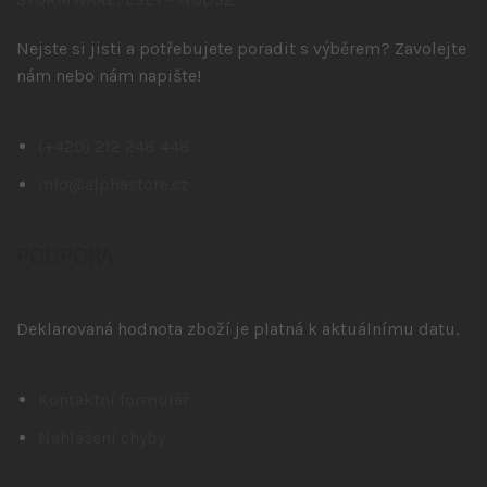
Nejste si jisti a potřebujete poradit s výběrem? Zavolejte
nám nebo nám napište!
(+420) 212 248 448
info@alphastore.cz
PODPORA
Deklarovaná hodnota zboží je platná k aktuálnímu datu.
Kontaktní formulář
Nahlášení chyby