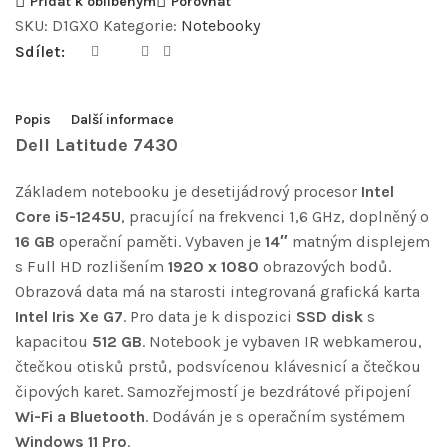
Přidat k oblíbeným
Porovnat
SKU:
D1GX0
Kategorie:
Notebooky
Sdílet:
Popis
Další informace
Dell Latitude 7430
Základem notebooku je desetijádrový procesor
Intel
Core i5-1245U
, pracující na frekvenci 1,6 GHz, doplněný o
16 GB
operační paměti. Vybaven je
14″
matným displejem
s Full HD rozlišením
1920 x 1080
obrazových bodů.
Obrazová data má na starosti integrovaná grafická karta
Intel Iris Xe G7
. Pro data je k dispozici
SSD disk
s
kapacitou
512 GB
. Notebook je vybaven IR webkamerou,
čtečkou otisků prstů, podsvícenou klávesnicí a čtečkou
čipových karet. Samozřejmostí je bezdrátové připojení
Wi-Fi a Bluetooth
. Dodáván je s operačním systémem
Windows 11 Pro
.