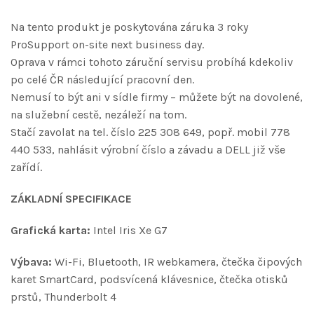
Na tento produkt je poskytována záruka 3 roky
ProSupport on-site next business day.
Oprava v rámci tohoto záruční servisu probíhá kdekoliv
po celé ČR následující pracovní den.
Nemusí to být ani v sídle firmy – můžete být na dovolené,
na služební cestě, nezáleží na tom.
Stačí zavolat na tel. číslo 225 308 649, popř. mobil 778
440 533, nahlásit výrobní číslo a závadu a DELL již vše
zařídí.
ZÁKLADNÍ SPECIFIKACE
Grafická karta:
Intel Iris Xe G7
Výbava:
Wi-Fi, Bluetooth, IR webkamera, čtečka čipových
karet SmartCard, podsvícená klávesnice, čtečka otisků
prstů, Thunderbolt 4