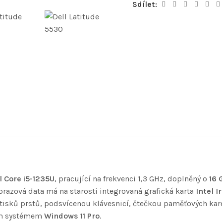
Sdílet:
l Core i5-1235U
, pracující na frekvenci 1,3 GHz, doplněný o
16 
razová data má na starosti integrovaná grafická karta
Intel I
isků prstů, podsvícenou klávesnicí, čtečkou paměťových kare
ním systémem
Windows 11 Pro
.