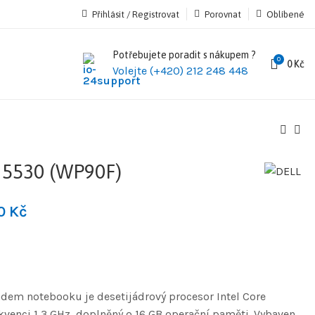
Přihlásit / Registrovat
Porovnat
Oblíbené
Potřebujete poradit s nákupem ?
0
0
Kč
Volejte (+420) 212 248 448
 5530 (WP90F)
90
Kč
adem notebooku je desetijádrový procesor Intel Core
ekvenci 1,3 GHz, doplněný o 16 GB operační paměti. Vybaven