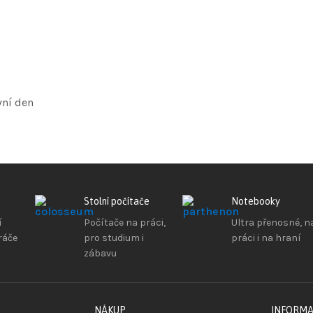
vní den
Stolní počítače
Notebooky
í
Počítače na práci,
Ultra přenosné, n
ráče
pro studium i
práci i na hraní
zábavu
NÁKUP
INFORM