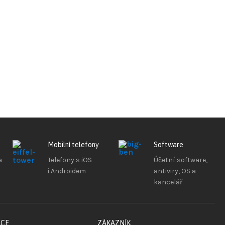
Mobilní telefony
Software
a
Telefony s iOS
Účetní software,
i Androidem
antiviry, OS a
kancelář
ACE
ZÁKAZNÍK