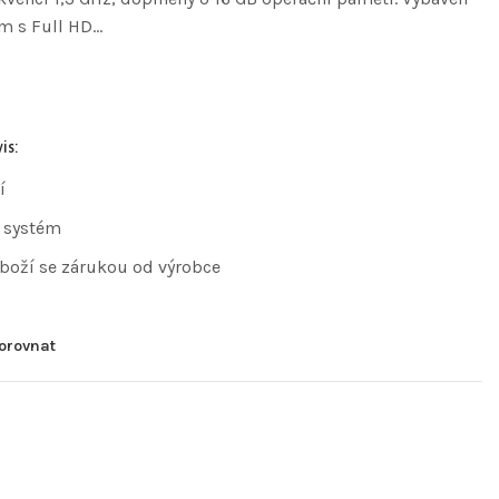
em s Full HD…
is:
í
 systém
zboží se zárukou od výrobce
orovnat