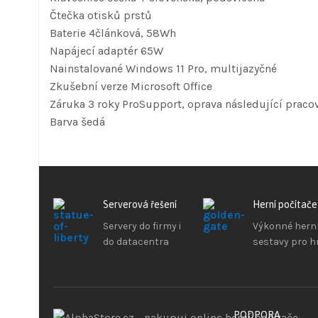
Čtečka otisků prstů
Baterie 4článková, 58Wh
Napájecí adaptér 65W
Nainstalované Windows 11 Pro, multijazyčné
Zkušební verze Microsoft Office
Záruka 3 roky ProSupport, oprava následující praco
Barva šedá
Serverová řešení
Herní počítače
Servery do firmy i
Výkonné hern
do datacentra
sestavy pro h
PODPORA