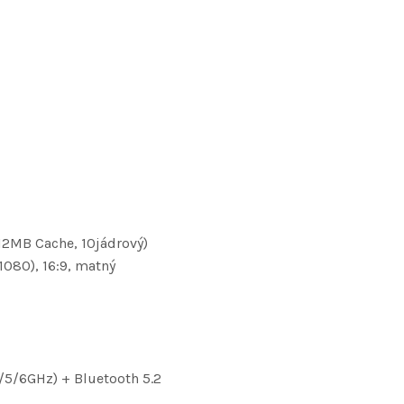
 12MB Cache, 10jádrový)
1080), 16:9, matný
,4/5/6GHz) + Bluetooth 5.2