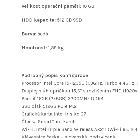
Velikost operační paměti:
16 GB
HDD kapacita:
512 GB SSD
Barva:
šedá
Hmotnost:
1,59 kg
Podrobný popis konfigurace
Procesor Intel Core i5-1235U (1,3GHz, Turbo 4,4GHz,
Displej s úhlopříčkou 15,6″ s rozlišením FHD (1920×
Paměť 16GB (2x8GB) 3200MHz DDR4
SSD disk 512GB PCIe M.2
Grafická karta Intel Iris Xe G7
Čtečka SmartCard karet
Wi-Fi: Intel Triple Band Wireless AX211 (Wi-Fi 6E, 2
Klávesnice česká + slovenská, podsvícená