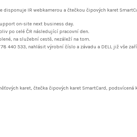
ace disponuje IR webkamerou a čtečkou čipových karet SmartC
upport on-site next business day.
liv po celé ČR následující pracovní den.
lené, na služební cestě, nezáleží na tom.
778 440 533, nahlásit výrobní číslo a závadu a DELL již vše zaří
ěťových karet, čtečka čipových karet SmartCard, podsvícená k