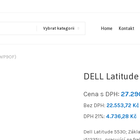
Vybrat kategorii
Home
Kontakt
(WP90F)
DELL Latitude
Cena s DPH:
27.2
Bez DPH:
22.553,72
Kč
DPH 21%:
4.736,28
Kč
Dell Latitude 5530; Zákl
i51235U , pracující na fr