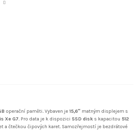
GB
operační paměti. Vybaven je
15,6″
matným displejem s
ris Xe G7
. Pro data je k dispozici
SSD disk
s kapacitou
512
t a čtečkou čipových karet. Samozřejmostí je bezdrátové