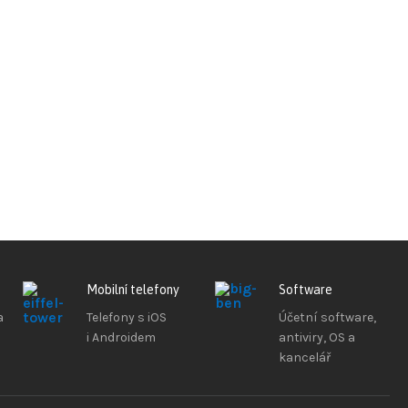
Mobilní telefony
Software
a
Telefony s iOS
Účetní software,
i Androidem
antiviry, OS a
kancelář