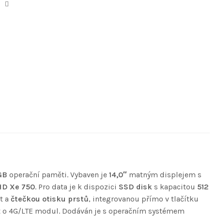
GB
operační paměti. Vybaven je
14,0″
matným displejem s
HD Xe 750
. Pro data je k dispozici
SSD disk
s kapacitou
512
t a
čtečkou otisku prstů
, integrovanou přímo v tlačítku
řit o 4G/LTE modul. Dodáván je s operačním systémem