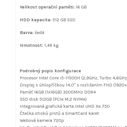
Velikost operační paměti:
16 GB
HDD kapacita:
512 GB SSD
Barva:
šedá
Hmotnost:
1,49 kg
Podrobný popis konfigurace
Procesor Intel Core i5-11500H (2,9GHz, Turbo 4,6GHz
Displej s úhlopříčkou 14,0″ s rozlišením FHD (1920
Paměť 16GB (1x16GB) 3200MHz DDR4
SSD disk 512GB (PCIe M.2 NVMe)
Integrovaná grafická karta Intel UHD Xe 750
Čtečka otisků prstů a SmartCard karet
Webová kamera 720p