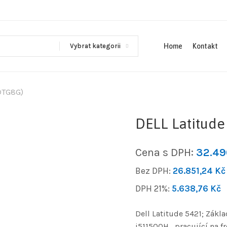
Vybrat kategorii
Home
Kontakt
DTG8G)
DELL Latitude
Cena s DPH:
32.4
Bez DPH:
26.851,24
Kč
DPH 21%:
5.638,76
Kč
Dell Latitude 5421; Zákl
i511500H , pracující na 