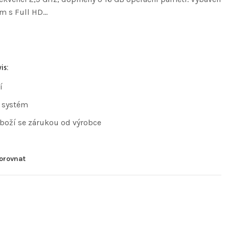
em s Full HD…
is:
í
 systém
zboží se zárukou od výrobce
orovnat