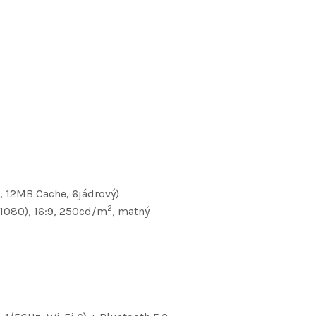
, 12MB Cache, 6jádrový)
2
×1080), 16:9, 250cd/m
, matný