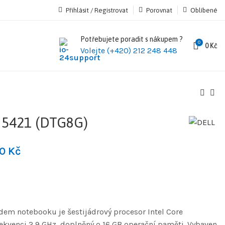
Přihlásit / Registrovat
Porovnat
Oblíbené
Potřebujete poradit s nákupem ?
0
0
Kč
Volejte (+420) 212 248 448
 5421 (DTG8G)
90
Kč
adem notebooku je šestijádrový procesor Intel Core
frekvenci 2,9 GHz, doplněný o 16 GB operační paměti. Vybaven