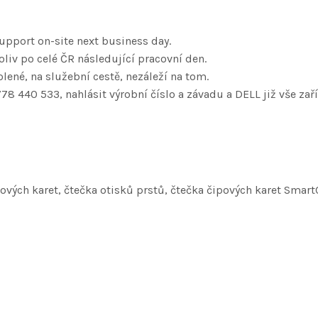
upport on-site next business day.
liv po celé ČR následující pracovní den.
lené, na služební cestě, nezáleží na tom.
778 440 533, nahlásit výrobní číslo a závadu a DELL již vše zaří
ých karet, čtečka otisků prstů, čtečka čipových karet SmartC