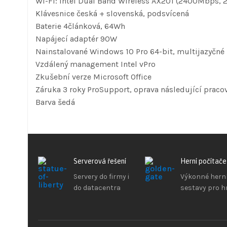
Wi-Fi: Intel Dual Band Wireless AX201 (2400Mbps, 2
Klávesnice česká + slovenská, podsvícená
Baterie 4článková, 64Wh
Napájecí adaptér 90W
Nainstalované Windows 10 Pro 64-bit, multijazyčné
Vzdálený management Intel vPro
Zkušební verze Microsoft Office
Záruka 3 roky ProSupport, oprava následující praco
Barva šedá
Serverová řešení
Herní počítače
Servery do firmy i
Výkonné hern
do datacentra
sestavy pro h