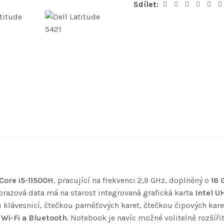
Sdílet:
 Core i5-11500H
, pracující na frekvenci 2,9 GHz, doplněný o
16 
razová data má na starost integrovaná grafická karta
Intel U
klávesnicí, čtečkou paměťových karet, čtečkou čipových kare
í
Wi-Fi a Bluetooth
. Notebook je navíc možné volitelně rozší