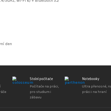
.4/5GHz, Wi-Fi 6) + Bluetooth 5.2
vní den
Stolní počítače
Notebooky
í
Počítače na práci,
Ultra přenosné, n
ráče
pro studium i
práci i na hraní
zábavu