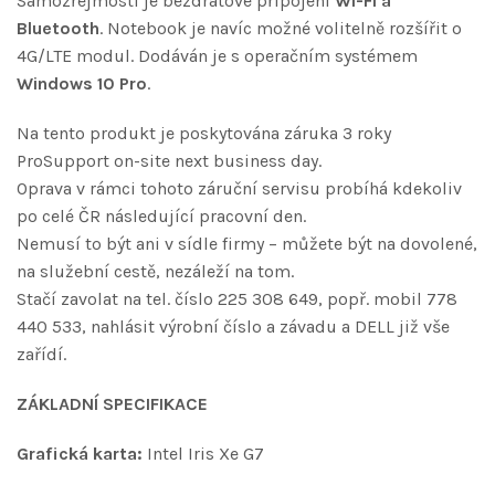
Samozřejmostí je bezdrátové připojení
Wi-Fi a
Bluetooth
. Notebook je navíc možné volitelně rozšířit o
4G/LTE modul. Dodáván je s operačním systémem
Windows 10 Pro
.
Na tento produkt je poskytována záruka 3 roky
ProSupport on-site next business day.
Oprava v rámci tohoto záruční servisu probíhá kdekoliv
po celé ČR následující pracovní den.
Nemusí to být ani v sídle firmy – můžete být na dovolené,
na služební cestě, nezáleží na tom.
Stačí zavolat na tel. číslo 225 308 649, popř. mobil 778
440 533, nahlásit výrobní číslo a závadu a DELL již vše
zařídí.
ZÁKLADNÍ SPECIFIKACE
Grafická karta:
Intel Iris Xe G7