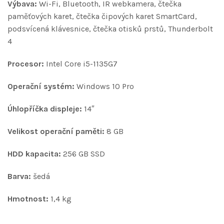
Výbava:
Wi-Fi, Bluetooth, IR webkamera, čtečka
paměťových karet, čtečka čipových karet SmartCard,
podsvícená klávesnice, čtečka otisků prstů, Thunderbolt
4
Procesor:
Intel Core i5-1135G7
Operační systém:
Windows 10 Pro
Úhlopříčka displeje:
14″
Velikost operační paměti:
8 GB
HDD kapacita:
256 GB SSD
Barva:
šedá
Hmotnost:
1,4 kg