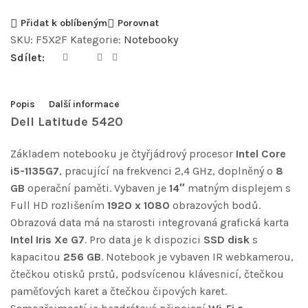
Přidat k oblíbeným
Porovnat
SKU:
F5X2F
Kategorie:
Notebooky
Sdílet:
Popis
Další informace
Dell Latitude 5420
Základem notebooku je čtyřjádrový procesor
Intel Core
i5-1135G7
, pracující na frekvenci 2,4 GHz, doplněný o
8
GB
operační paměti. Vybaven je
14″
matným displejem s
Full HD rozlišením
1920 x 1080
obrazových bodů.
Obrazová data má na starosti integrovaná grafická karta
Intel Iris Xe G7
. Pro data je k dispozici
SSD disk
s
kapacitou
256 GB
. Notebook je vybaven IR webkamerou,
čtečkou otisků prstů, podsvícenou klávesnicí, čtečkou
paměťových karet a čtečkou čipových karet.