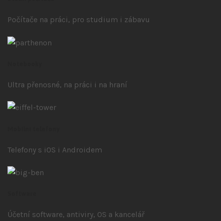
Počítače na práci, pro studium i zábavu
Notebooky
Ultra přenosné, na práci i na hraní
Mobilní telefony
Telefony s iOS
i Androidem
Software
Účetní software, antiviry, OS a kancelář