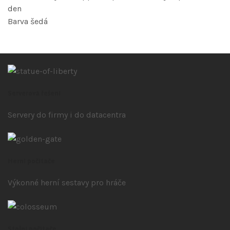
den
Barva šedá
Serverová řešení
Servery do firmy i do datacentra
Herní počítače
Výkonné herní sestavy pro hráče
Stolní počítače