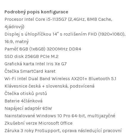
Podrobný popis konfigurace
Procesor Intel Core i5-1135G7 (2,4GHz, 8MB Cache,
4jádrový)
Displej s úhlopříčkou 14″ s rozlišením FHD (1920×1080),
16:9, matný
Paměť 8GB (1x8GB) 3200MHz DDR4
SSD disk 256GB PCIe M.2
Grafická karta Intel Iris Xe G7
Čtečka SmartCard karet
Wi-Fi Intel Dual Band Wireless AX201+ Bluetooth 5.1
Klávesnice česká + slovenská, podsvícená
Čtečka otisků prstů
Baterie 4článková
Napájecí adaptér 65W
Nainstalované Windows 10 Pro 64-bit, multijazyčné
Zkušební verze Microsoft Office
Záruka 3 roky ProSupport, oprava následující pracovní