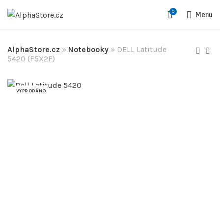
0
Menu
AlphaStore.cz
»
Notebooky
»
DELL Latitude
5420 (F5X2F)
VYPRODÁNO