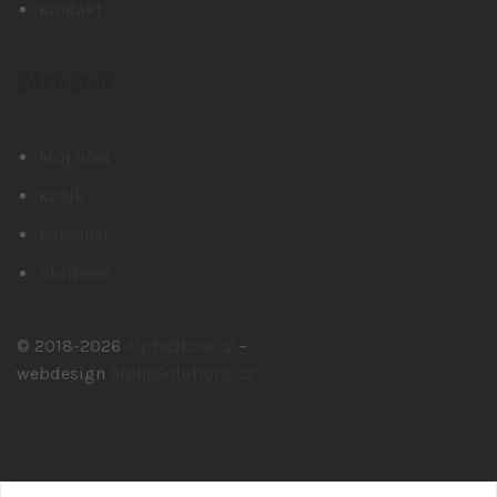
Kontakt
ZÁKAZNÍK
Můj účet
Košík
Porovnat
Oblíbené
© 2018-2026
AlphaStore.cz
–
webdesign
AlphaSolutions.cz