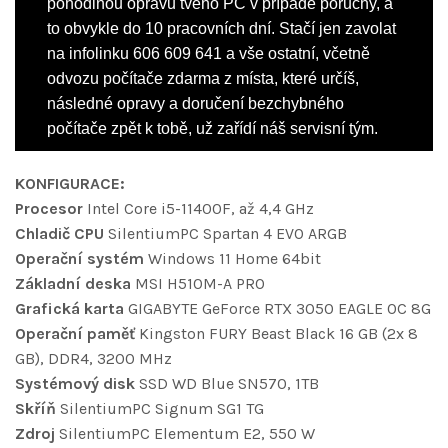
pohodlnou opravu tvého PC v případě poruchy, a
to obvykle do 10 pracovních dní. Stačí jen zavolat
na infolinku 606 609 641 a vše ostatní, včetně
odvozu počítače zdarma z místa, které určíš,
následné opravy a doručení bezchybného
počítače zpět k tobě, už zařídí náš servisní tým.
KONFIGURACE:
Procesor
Intel Core i5-11400F, až 4,4 GHz
Chladič CPU
SilentiumPC Spartan 4 EVO ARGB
Operační systém
Windows 11 Home 64bit
Základní deska
MSI H510M-A PRO
Grafická karta
GIGABYTE GeForce RTX 3050 EAGLE OC 8G
Operační paměť
Kingston FURY Beast Black 16 GB (2x 8
GB), DDR4, 3200 MHz
Systémový disk
SSD WD Blue SN570, 1TB
Skříň
SilentiumPC Signum SG1 TG
Zdroj
SilentiumPC Elementum E2, 550 W