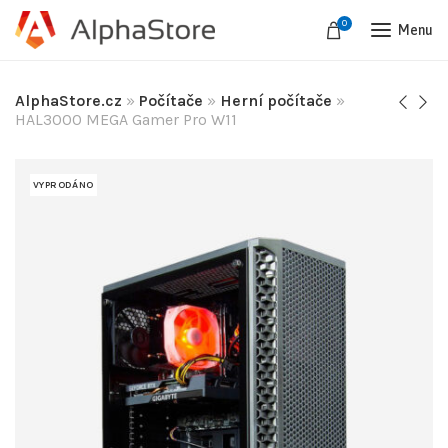
0
Menu
AlphaStore.cz
»
Počítače
»
Herní počítače
»
HAL3000 MEGA Gamer Pro W11
VYPRODÁNO