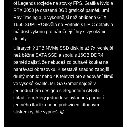
of Legends rozjede na stovky FPS. Grafika Nvidia
RTX 3050 je osazená 8GB grafické paměti, umí
Ray Tracing a je výkonnější než oblíbená GTX
1660 SUPER! Skvělá na Fortnite s EPIC detaily a
má dost výkonu pro náročnější hry s vysokými
detaily.
Ultrarychlý 1TB NVMe SSD disk je až 7x rychlejší
než běžné SATA SSD a spolu s 16GB DDR4
paměti zajistí, že nebudeš zdlouhavě koukat na
nahrávací obrazovku. K sestavě snadno zapojíš
druhý monitor nebo 4K televizi pro sledování filmů
ve vysoké kvalitě. MEGA Gamer najdeš v
jednoduchém designu s elegantním ARGB
chladičem, který jednoduše ovládneš pomocí
jediného tlačítka nebo podsvícení dlouhým
stiskem rychle vypneš. 😉