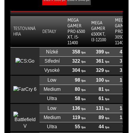
MEGA
MEGA
MEGA
GAMER
GAMER
TESTOVANÁ
GAMER
DETAILY
PRO 6500
PRO
HRA
6500XT,
XT, I5-
3050, I5-
I3-12100
11400
11400
Nízké
358
399
433
Střední
322
361
373
Vysoké
304
329
325
Low
98
100
105
Medium
80
81
93
Ultra
58
61
72
Low
136
131
147
Medium
119
89
129
Ultra
55
44
90