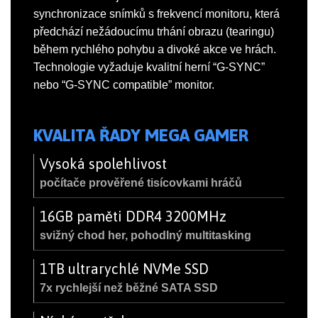
synchronizace snímků s frekvencí monitoru, která
předchází nežádoucímu trhání obrazu (tearingu)
během rychlého pohybu a divoké akce ve hrách.
Technologie vyžaduje kvalitní herní “G-SYNC”
nebo “G-SYNC compatible” monitor.
KVALITA ŘADY MEGA GAMER
Vysoká spolehlivost
počítače prověřené tisícovkami hráčů
16GB paměti DDR4 3200MHz
svižný chod her, pohodlný multitasking
1TB ultrarychlé NVMe SSD
7x rychlejší než běžné SATA SSD