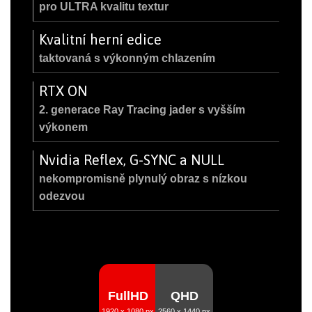
pro ULTRA kvalitu textur
Kvalitní herní edice
taktovaná s výkonným chlazením
RTX ON
2. generace Ray Tracing jader s vyšším
výkonem
Nvidia Reflex, G-SYNC a NULL
nekompromisně plynulý obraz s nízkou
odezvou
FullHD
QHD
1920 x 1080 px
2560 x 1440 px