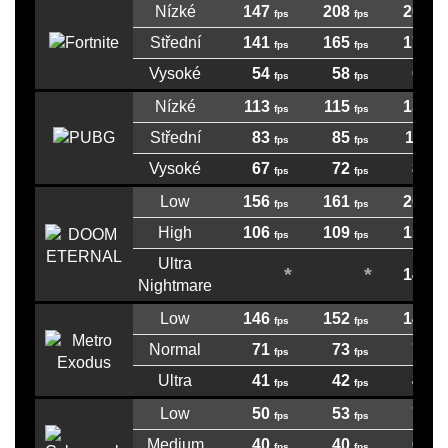
Nízké
147
208
205
Střední
141
165
171
Vysoké
54
58
69
Nízké
113
115
136
Střední
83
85
111
Vysoké
67
72
84
Low
156
161
202
High
106
109
157
Ultra
147
Nightmare
Low
146
152
146
Normal
71
73
79
Ultra
41
42
47
Low
50
53
74
Medium
40
40
62