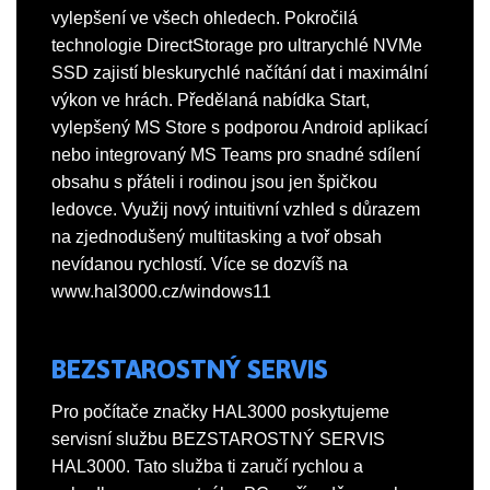
vylepšení ve všech ohledech. Pokročilá
technologie DirectStorage pro ultrarychlé NVMe
SSD zajistí bleskurychlé načítání dat i maximální
výkon ve hrách. Předělaná nabídka Start,
vylepšený MS Store s podporou Android aplikací
nebo integrovaný MS Teams pro snadné sdílení
obsahu s přáteli i rodinou jsou jen špičkou
ledovce. Využij nový intuitivní vzhled s důrazem
na zjednodušený multitasking a tvoř obsah
nevídanou rychlostí. Více se dozvíš na
www.hal3000.cz/windows11
BEZSTAROSTNÝ SERVIS
Pro počítače značky HAL3000 poskytujeme
servisní službu BEZSTAROSTNÝ SERVIS
HAL3000. Tato služba ti zaručí rychlou a