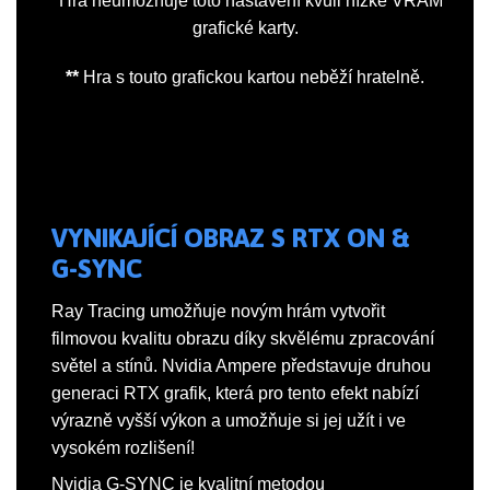
*
Hra neumožňuje toto nastavení kvůli nízké VRAM
grafické karty.
**
Hra s touto grafickou kartou neběží hratelně.
VYNIKAJÍCÍ OBRAZ S RTX ON &
G-SYNC
Ray Tracing umožňuje novým hrám vytvořit
filmovou kvalitu obrazu díky skvělému zpracování
světel a stínů. Nvidia Ampere představuje druhou
generaci RTX grafik, která pro tento efekt nabízí
výrazně vyšší výkon a umožňuje si jej užít i ve
vysokém rozlišení!
Nvidia G-SYNC je kvalitní metodou