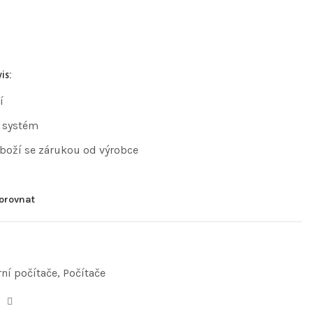
is:
í
 systém
zboží se zárukou od výrobce
orovnat
ní počítače
,
Počítače