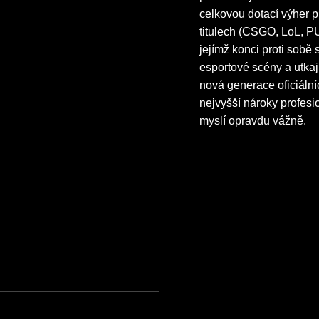
celkovou dotací výher p
titulech (CSGO, LoL, PU
jejímž konci proti sobě 
esportové scény a utkaj
nová generace oficiáln
nejvyšší nároky profesio
myslí opravdu vážně.