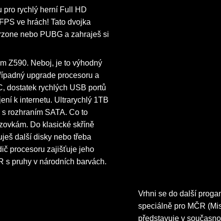
pro rychlý herní Full HD
 FPS ve hrách! Tato dvojka
rzone nebo PUBG a zahraješ si
tem Z590. Neboj, je to výhodný
řípadný upgrade procesoru a
C, dostatek rychlých USB portů
ní k internetu. Ultrarychlý 1TB
 s rozhraním SATA. Co to
vkám. Do klasické skříně
eš další disky nebo třeba
č procesoru zajišťuje jeho
 s pruhy v národních barvách.
Vrhni se do další prog
speciálně pro MČR (Mis
představuje v současnos