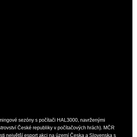
amingové sezóny s počítači HAL3000, navrženými
trovství České republiky v počítačových hrách). MČR
ti největší esport akci na území Česka a Slovenska s