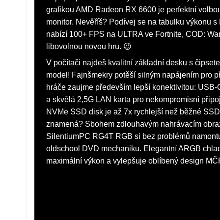
grafikou AMD Radeon RX 6600 je perfektní volbou 
monitor. Nevěříš? Podívej se na tabulku výkonu s
nabízí 100+ FPS na ULTRA ve Fortnite, COD: Wa
libovolnou novou hru. 😉
V počítači najdeš kvalitní základní desku s čipse
model! Fajnšmekry potěší silným napájením pro p
hráče zaujme především lepší konektivitou: USB-
a skvělá 2,5G LAN karta pro nekompromisní připoje
NVMe SSD disk je až 7x rychlejší než běžné SSD
znamená? Sbohem zdlouhavým nahrávacím obrazo
SilentiumPC RG4T RGB si bez problémů namontuj
oldschool DVD mechaniku. Elegantní ARGB chladi
maximální výkon a vylepšuje oblíbený design MČR