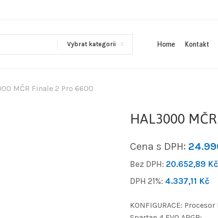
Vybrat kategorii
Home
Kontakt
00 MČR Finale 2 Pro 6600
HAL3000 MČR F
Cena s DPH:
24.9
Bez DPH:
20.652,89
Kč
DPH 21%:
4.337,11
Kč
KONFIGURACE: Procesor I
Spartan 4 EVO ARGB;…