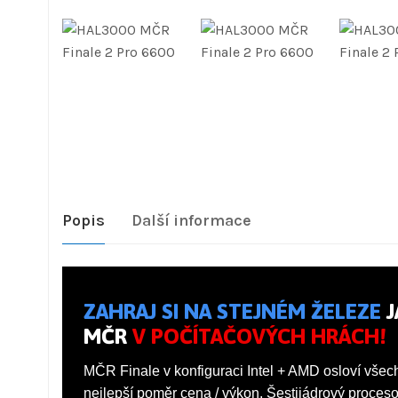
Popis
Další informace
ZAHRAJ SI NA STEJNÉM ŽELEZE
J
MČR
V POČÍTAČOVÝCH HRÁCH!
MČR Finale v konfiguraci Intel + AMD osloví všechn
nejlepší poměr cena / výkon. Šestijádrový proceso