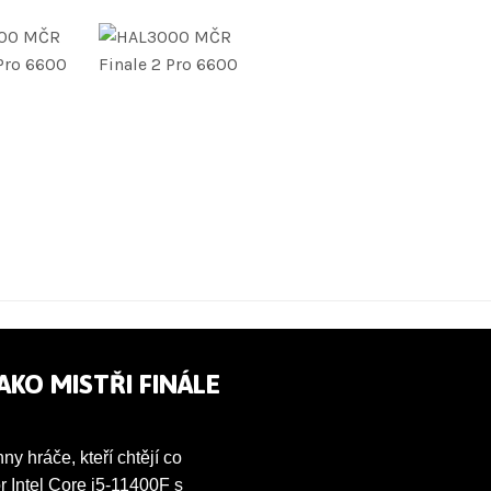
AKO MISTŘI FINÁLE
y hráče, kteří chtějí co
r Intel Core i5-11400F s