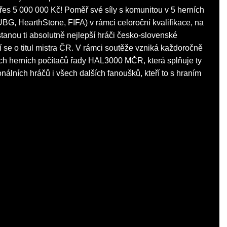
řes 5 000 000 Kč! Poměř své síly s komunitou v 5 herních
BG, HearthStone, FIFA) v rámci celoroční kvalifikace, na
stanou ti absolutně nejlepší hráči česko-slovenské
í se o titul mistra ČR. V rámci soutěže vzniká každoročně
ích herních počítačů řady HAL3000 MČR, která splňuje ty
nálních hráčů i všech dalších fanoušků, kteří to s hraním