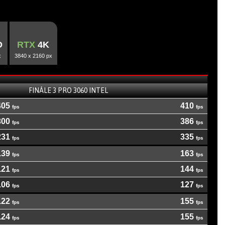
D
RTX
4K
x
3840 x 2160 px
FINÁLE 3 PRO 3060 INTEL
405
410
300
386
231
335
139
163
121
144
106
127
122
155
124
155