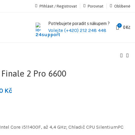
Přihlásit / Registrovat
Porovnat
Oblíbené
Potřebujete poradit s nákupem ?
0
0
Kč
Volejte (+420) 212 248 448
inale 2 Pro 6600
90
Kč
ntel Core i511400F, až 4,4 GHz; Chladič CPU SilentiumPC