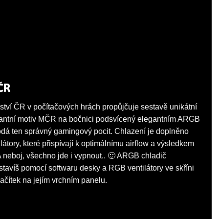
ČR
ství ČR v počítačových hrách propůjčuje sestavě unikátní
antní motiv MČR na bočnici podsvícený elegantním ARGB
dá ten správný gamingový pocit. Chlazení je doplněno
tory, které přispívají k optimálnímu airflow a výsledkem
 A neboj, všechno jde i vypnout.. 🙂 ARGB chladič
tavíš pomocí softwaru desky a RGB ventilátory ve skříni
ačítek na jejím vrchním panelu.