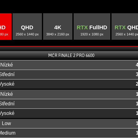
HD
QHD
4K
RTX
FullHD
RTX
QH
80 px
2560 x 1440 px
3840 x 2160 px
1920 x 1080 px
2560 x 1440 p
MČR FINALE 2 PRO 6600
Nízké
Střední
Vysoké
Nízké
Střední
Vysoké
Low
Medium