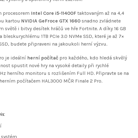
m procesorem
Intel Core i5-11400F
taktovaným až na 4,4
ou kartou
NVIDIA GeFroce GTX 1660
snadno zvládnete
m světě i bitvy desítek hráčů ve hře Fortnite. A díky 16 GB
bleskurychlému 1TB PCIe 3.0 NVMe SSD, které je až 7×
SSD, budete připraveni na jakoukoli herní výzvu.
o je ideální
herní počítač
pro každého, kdo hledá skvělý
st spustit nové hry na vysoké detaily při rychlé
Hz herního monitoru s rozlišením Full HD. Připravte se na
s herním počítačem HAL3000 MČR Finale 2 Pro.
is:
í
 systém