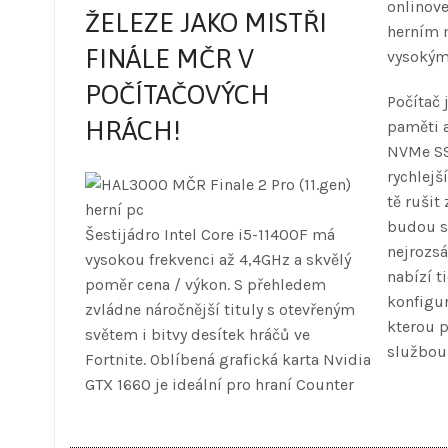
onlinov
ŽELEZE
JAKO MISTŘI
herním m
FINÁLE MČR
V
vysokými
POČÍTAČOVÝCH
Počítač
HRÁCH!
paměti a
NVMe SS
rychlejš
tě rušit
budou se
Šestijádro Intel Core i5-11400F má
nejrozsá
vysokou frekvenci až 4,4GHz a skvělý
nabízí t
poměr cena / výkon. S přehledem
konfigur
zvládne náročnější tituly s otevřeným
kterou p
světem i bitvy desítek hráčů ve
službou
Fortnite. Oblíbená grafická karta Nvidia
GTX 1660 je ideální pro hraní Counter