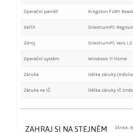
Operační paměť
Kingston FURY Beas
Skříň
SilentiumPC Regnum
Zdroj
SilentiumPC Vero L3
Operační systém
Windows 11 Home
Záruka
Délka záruky (měsíce
Záruka na IČ
Délka záruky IČ (měsí
ZAHRAJ SI NA STEJNÉM
Strike, 