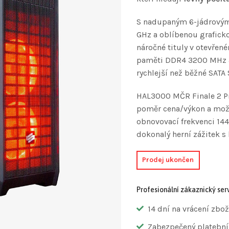
S nadupaným 6-jádrový
GHz a oblíbenou grafick
náročné tituly v otevřené
paměti DDR4 3200 MHz a 
rychlejší než běžné SATA 
HAL3000 MČR Finale 2 Pr
poměr cena/výkon a možno
obnovovací frekvenci 144
dokonalý herní zážitek 
Prodej ukončen
Profesionální zákaznický serv
14 dní na vrácení zbož
Zabezpečený platební