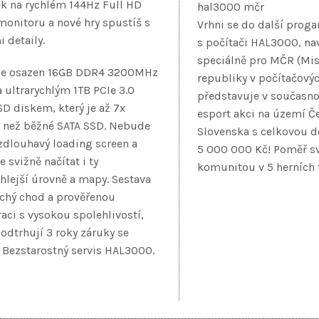
ek na rychlém 144Hz Full HD
onitoru a nové hry spustíš s
Vrhni se do další prog
 detaily.
s počítači HAL3000, na
speciálně pro MČR (Mis
 je osazen 16GB DDR4 3200MHz
republiky v počítačový
 ultrarychlým 1TB PCIe 3.0
představuje v současnos
D diskem, který je až 7x
esport akci na území Č
í než běžné SATA SSD. Nebude
Slovenska s celkovou do
 zdlouhavý loading screen a
5 000 000 Kč! Poměř své
 svižně načítat i ty
komunitou v 5 herních 
hlejší úrovně a mapy. Sestava
ichý chod a prověřenou
aci s vysokou spolehlivostí,
odtrhují 3 roky záruky se
 Bezstarostný servis HAL3000.