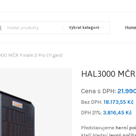
Vybrat kategorii
Hom
00 MČR Finale 2 Pro (11.gen)
HAL3000 MČR F
Cena s DPH:
21.99
Bez DPH:
18.173,55
Kč
DPH 21%:
3.816,45
Kč
Představujeme
herní po
kteří hledají
levný počít