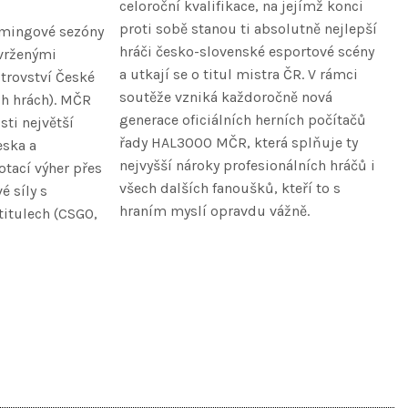
celoroční kvalifikace, na jejímž konci
proti sobě stanou ti absolutně nejlepší
amingové sezóny
hráči česko-slovenské esportové scény
vrženými
a utkají se o titul mistra ČR. V rámci
trovství České
soutěže vzniká každoročně nová
ch hrách). MČR
generace oficiálních herních počítačů
ti největší
řady HAL3000 MČR, která splňuje ty
eska a
nejvyšší nároky profesionálních hráčů i
tací výher přes
všech dalších fanoušků, kteří to s
 síly s
hraním myslí opravdu vážně.
titulech (CSGO,