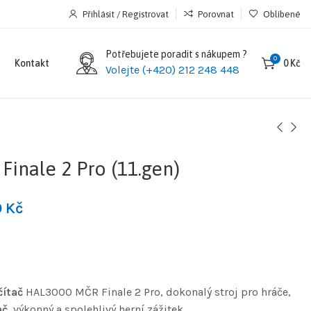
Přihlásit / Registrovat
Porovnat
Oblíbené
Potřebujete poradit s nákupem ?
0
e
Kontakt
0
Kč
Volejte (+420) 212 248 448
inale 2 Pro (11.gen)
0
Kč
čítač
HAL3000 MČR Finale 2 Pro, dokonalý stroj pro hráče,
ač
, výkonný a spolehlivý herní zážitek.