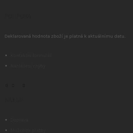
PODPORA
Deklarovaná hodnota zboží je platná k aktuálnímu datu.
Kontaktní formulář
Nahlášení chyby
NÁKUP
Doprava
Možnosti platby