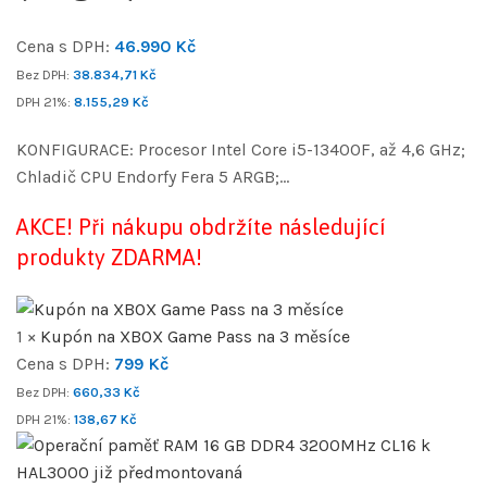
Cena s DPH:
46.990
Kč
Bez DPH:
38.834,71
Kč
DPH 21%:
8.155,29
Kč
KONFIGURACE: Procesor Intel Core i5-13400F, až 4,6 GHz;
Chladič CPU Endorfy Fera 5 ARGB;…
AKCE! Při nákupu obdržíte následující
produkty ZDARMA!
1 ×
Kupón na XBOX Game Pass na 3 měsíce
Cena s DPH:
799
Kč
Bez DPH:
660,33
Kč
DPH 21%:
138,67
Kč