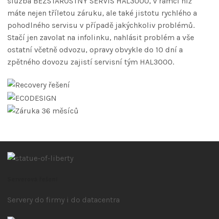
služba BEZSTAROSTNÝ SERVIS HAL3000, v rámci níž
máte nejen tříletou záruku, ale také jistotu rychlého a
pohodlného servisu v případě jakýchkoliv problémů.
Stačí jen zavolat na infolinku, nahlásit problém a vše
ostatní včetně odvozu, opravy obvykle do 10 dní a
zpětného dovozu zajistí servisní tým HAL3000.
Serverová řešení
Servery do firmy i do datacentra