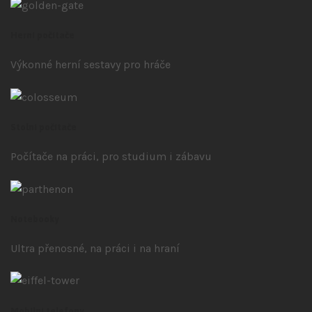
Herní počítače
Výkonné herní sestavy pro hráče
Stolní počítače
Počítače na práci, pro studium i zábavu
Notebooky
Ultra přenosné, na práci i na hraní
Mobilní telefony