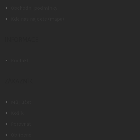
Obchodní podmínky
Kde nás najdete (mapa)
INFORMACE
Kontakt
ZÁKAZNÍK
Můj účet
Košík
Porovnat
Oblíbené