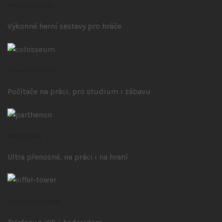
Herní počítače
Výkonné herní sestavy pro hráče
Stolní počítače
Počítače na práci, pro studium i zábavu
Notebooky
Ultra přenosné, na práci i na hraní
Mobilní telefony