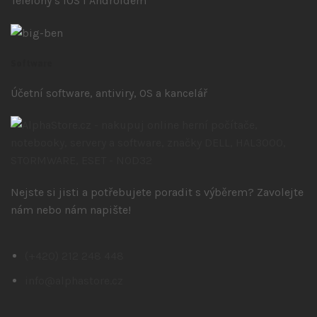
Telefony s iOS
i Androidem
Software
Účetní software, antiviry, OS a kancelář
Nejste si jisti a potřebujete poradit s výběrem? Zavolejte
nám nebo nám napište!
(+420) 212 248 448
info@alphastore.cz