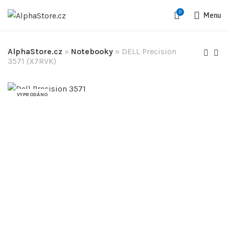
0
Menu
AlphaStore.cz
»
Notebooky
»
DELL Precision
3571 (X7RVK)
VYPRODÁNO