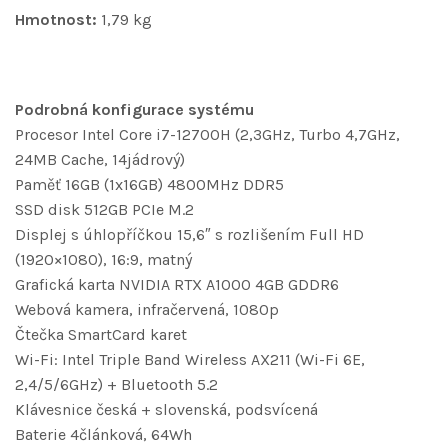
Hmotnost:
1,79 kg
Podrobná konfigurace systému
Procesor Intel Core i7-12700H (2,3GHz, Turbo 4,7GHz,
24MB Cache, 14jádrový)
Paměť 16GB (1x16GB) 4800MHz DDR5
SSD disk 512GB PCIe M.2
Displej s úhlopříčkou 15,6″ s rozlišením Full HD
(1920×1080), 16:9, matný
Grafická karta NVIDIA RTX A1000 4GB GDDR6
Webová kamera, infračervená, 1080p
Čtečka SmartCard karet
Wi-Fi: Intel Triple Band Wireless AX211 (Wi-Fi 6E,
2,4/5/6GHz) + Bluetooth 5.2
Klávesnice česká + slovenská, podsvícená
Baterie 4článková, 64Wh