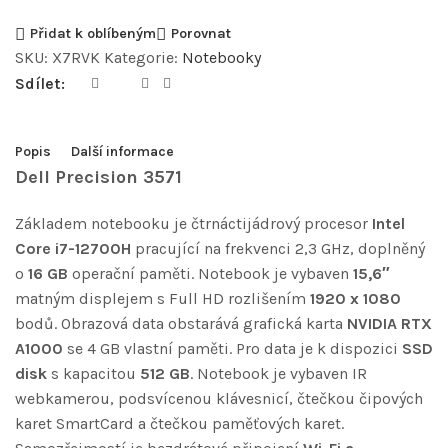
Přidat k oblíbeným
Porovnat
SKU:
X7RVK
Kategorie:
Notebooky
Sdílet:
Popis
Další informace
Dell Precision 3571
Základem notebooku je čtrnáctijádrový procesor
Intel
Core i7-12700H
pracující na frekvenci 2,3 GHz, doplněný
o
16 GB
operační paměti. Notebook je vybaven
15,6″
matným displejem s Full HD rozlišením
1920 x 1080
bodů. Obrazová data obstarává grafická karta
NVIDIA RTX
A1000
se 4 GB vlastní paměti. Pro data je k dispozici
SSD
disk
s kapacitou
512 GB
. Notebook je vybaven IR
webkamerou, podsvícenou klávesnicí, čtečkou čipových
karet SmartCard a čtečkou paměťových karet.