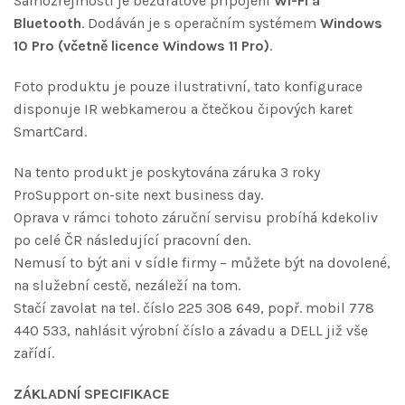
Samozřejmostí je bezdrátové připojení
Wi-Fi a
Bluetooth
. Dodáván je s operačním systémem
Windows
10 Pro (včetně licence Windows 11 Pro)
.
Foto produktu je pouze ilustrativní, tato konfigurace
disponuje IR webkamerou a čtečkou čipových karet
SmartCard.
Na tento produkt je poskytována záruka 3 roky
ProSupport on-site next business day.
Oprava v rámci tohoto záruční servisu probíhá kdekoliv
po celé ČR následující pracovní den.
Nemusí to být ani v sídle firmy – můžete být na dovolené,
na služební cestě, nezáleží na tom.
Stačí zavolat na tel. číslo 225 308 649, popř. mobil 778
440 533, nahlásit výrobní číslo a závadu a DELL již vše
zařídí.
ZÁKLADNÍ SPECIFIKACE