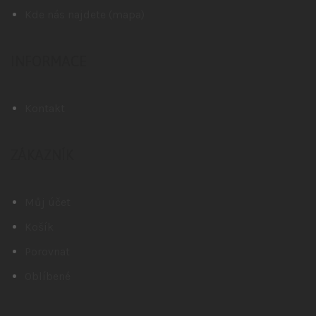
Kde nás najdete (mapa)
INFORMACE
Kontakt
ZÁKAZNÍK
Můj účet
Košík
Porovnat
Oblíbené