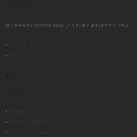
PODPORA
Deklarovaná hodnota zboží je platná k aktuálnímu datu.
Kontaktní formulář
Nahlášení chyby
NÁKUP
Doprava
Možnosti platby
Obchodní podmínky