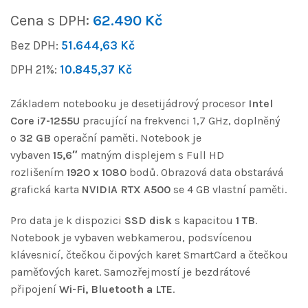
Cena s DPH:
62.490
Kč
Bez DPH:
51.644,63
Kč
DPH 21%:
10.845,37
Kč
Základem notebooku je desetijádrový procesor
Intel
Core i7-1255U
pracující na frekvenci 1,7 GHz, doplněný
o
32 GB
operační paměti. Notebook je
vybaven
15,6″
matným displejem s Full HD
rozlišením
1920 x 1080
bodů. Obrazová data obstarává
grafická karta
NVIDIA RTX A500
se 4 GB vlastní paměti.
Pro data je k dispozici
SSD disk
s kapacitou
1 TB
.
Notebook je vybaven webkamerou, podsvícenou
klávesnicí, čtečkou čipových karet SmartCard a čtečkou
paměťových karet. Samozřejmostí je bezdrátové
připojení
Wi-Fi, Bluetooth a LTE
.