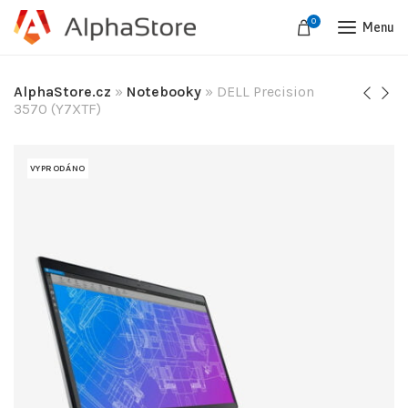
0
Menu
AlphaStore.cz
»
Notebooky
»
DELL Precision
3570 (Y7XTF)
VYPRODÁNO