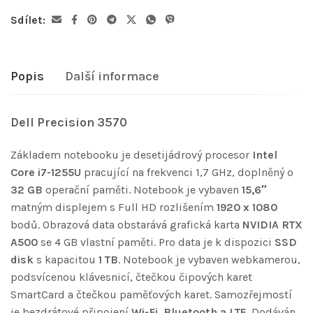
Sdílet:
Popis
Další informace
Dell Precision 3570
Základem notebooku je desetijádrový procesor
Intel
Core i7-1255U
pracující na frekvenci 1,7 GHz, doplněný o
32 GB
operační paměti. Notebook je vybaven
15,6″
matným displejem s Full HD rozlišením
1920 x 1080
bodů. Obrazová data obstarává grafická karta
NVIDIA RTX
A500
se 4 GB vlastní paměti. Pro data je k dispozici
SSD
disk
s kapacitou
1 TB
. Notebook je vybaven webkamerou,
podsvícenou klávesnicí, čtečkou čipových karet
SmartCard a čtečkou paměťových karet. Samozřejmostí
je bezdrátové připojení
Wi-Fi, Bluetooth a LTE
. Dodáván