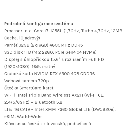
Podrobná konfigurace systému
Procesor Intel Core i7-1255U (1,7GHz, Turbo 4,7GHz, 12MB
Cache, 10jádrový)
Paměť 32GB (2x16GB) 4800MHz DDR5
SSD disk 1TB (M.2 2280, PCIe Gen4 x4 NVMe)
Displej s úhlopříčkou 15,6″ s rozlišením Full HD
(1920×1080), 16:9, matný
Grafická karta NVIDIA RTX A500 4GB GDDR6
Webová kamera 720p
Čtečka SmartCard karet
Wi-Fi: Intel Triple Band Wireless AX211 (Wi-Fi 6E,
2,4/5/6GHz) + Bluetooth 5.2
LTE: 4G CAT9 – Intel XMM 7360 Global LTE (DW5820e),
eSIM, World-Wide
Klávesnice česká + slovenská, podsvícená