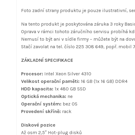
Foto zadní strany produktu je pouze ilustrativní, s
Na tento produkt je poskytována záruka 3 roky Basic
Oprava v rámci tohoto záručního servisu probíhá kde
Nemusí to být ani v sídle firmy – můžete být na dovo
Stačí zavolat na tel. číslo 225 308 649, popř. mobil 
ZÁKLADNÍ SPECIFIKACE
Procesor:
Intel Xeon Silver 4310
Velikost operační paměti:
16 GB (1x 16 GB) DDR4
HDD kapacita:
1x 480 GB SSD
Optická mechanika:
ne
Operační systém:
bez OS
Provedení skříně:
rack
Diskové pozice
Až osm 2,5″ Hot-plug disků