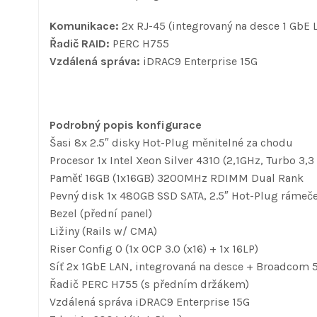
Komunikace:
2x RJ-45 (integrovaný na desce 1 GbE
Řadič RAID:
PERC H755
Vzdálená správa:
iDRAC9 Enterprise 15G
Podrobný popis konfigurace
Šasi 8x 2.5″ disky Hot-Plug měnitelné za chodu
Procesor 1x Intel Xeon Silver 4310 (2,1GHz, Turbo 3
Paměť 16GB (1x16GB) 3200MHz RDIMM Dual Rank
Pevný disk 1x 480GB SSD SATA, 2.5″ Hot-Plug ráme
Bezel (přední panel)
Ližiny (Rails w/ CMA)
Riser Config 0 (1x OCP 3.0 (x16) + 1x 16LP)
Síť 2x 1GbE LAN, integrovaná na desce + Broadcom 5
Řadič PERC H755 (s předním držákem)
Vzdálená správa iDRAC9 Enterprise 15G