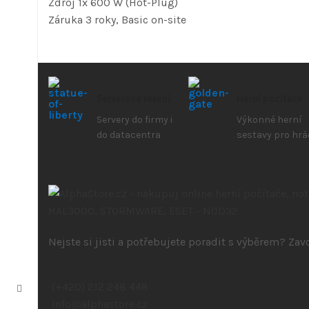
Zdroj 1x 600 W (Hot-Plug)
Záruka 3 roky, Basic on-site
Serverová řešení
Herní počítače
Servery do firmy i
Výkonné herní
do datacentra
sestavy pro hrá
Nejste si jisti a potřebujete poradit s výběrem? Za
(+420) 212 248 448
info@alphastore.cz