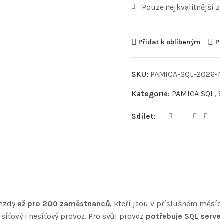
Pouze nejkvalitnější 
Přidat k oblíbeným
P
SKU:
PAMICA-SQL-2026
Kategorie:
PAMICA SQL
,
Sdílet:
 mzdy
až pro 200 zaměstnanců
, kteří jsou v příslušném měs
 síťový i nesíťový provoz. Pro svůj provoz
potřebuje SQL serve