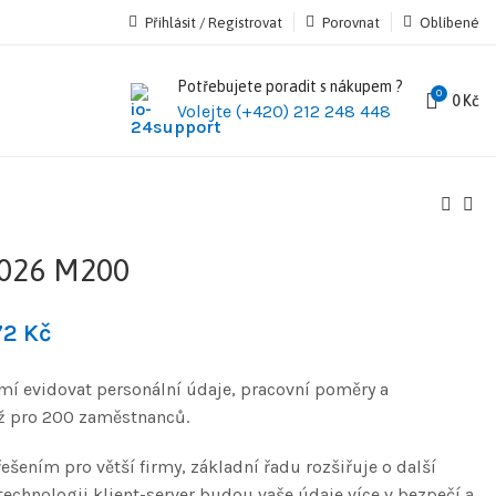
Přihlásit / Registrovat
Porovnat
Oblíbené
Potřebujete poradit s nákupem ?
0
0
Kč
Volejte (+420) 212 248 448
026 M200
72
Kč
í evidovat personální údaje, pracovní poměry a
až pro 200 zaměstnanců.
ešením pro větší firmy, základní řadu rozšiřuje o další
technologii klient-server budou vaše údaje více v bezpečí a