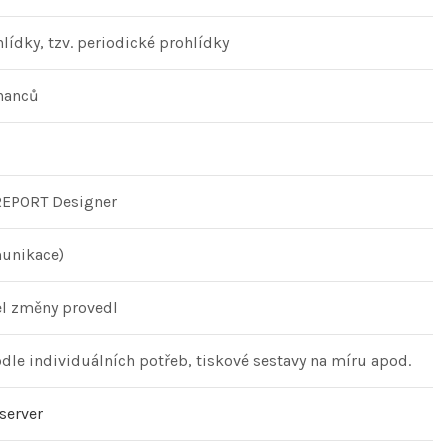
lídky, tzv. periodické prohlídky
tnanců
 REPORT Designer
unikace)
el změny provedl
dle individuálních potřeb, tiskové sestavy na míru apod.
-server