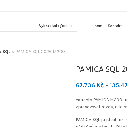
Vybrat kategorii
Home
Kontakt
A SQL
»
PAMICA SQL 2026 M200
PAMICA SQL 2
67.736
Kč
–
135.4
Varianta PAMICA M200 um
zpracovávat mzdy, a to 
PAMICA SQL je ideálním ř
užitečné možnosti. Díky 