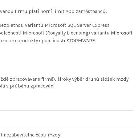
vanou firmu platí horní limit 200 zaměstnanců.
bezplatnou variantu Microsoft SQL Server Express
lečností Microsoft (Roayalty Licensing) variantu
Microsoft
pouze pro produkty společnosti STORMWARE.
ždé zpracovávané firmě), široký výběr druhů složek mzdy
ola v průběhu zpracování
et nezabavitelné části mzdy