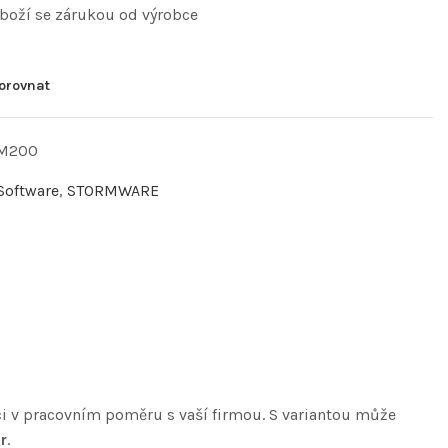
zboží se zárukou od výrobce
orovnat
-M200
Software
,
STORMWARE
íci v pracovním poměru s vaší firmou. S variantou může
r
.