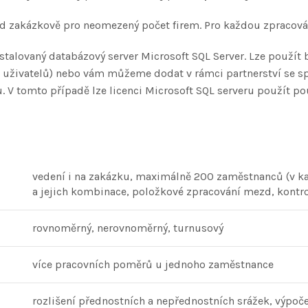
zd zakázkově pro neomezený počet firem. Pro každou zpracová
stalovaný databázový server Microsoft SQL Server. Lze použít 
uživatelů) nebo vám můžeme dodat v rámci partnerství se spo
 V tomto případě lze licenci Microsoft SQL serveru použít 
vedení i na zakázku, maximálně 200 zaměstnanců (v ka
a jejich kombinace, položkové zpracování mezd, kontr
rovnoměrný, nerovnoměrný, turnusový
více pracovních poměrů u jednoho zaměstnance
rozlišení přednostních a nepřednostních srážek, výpoč