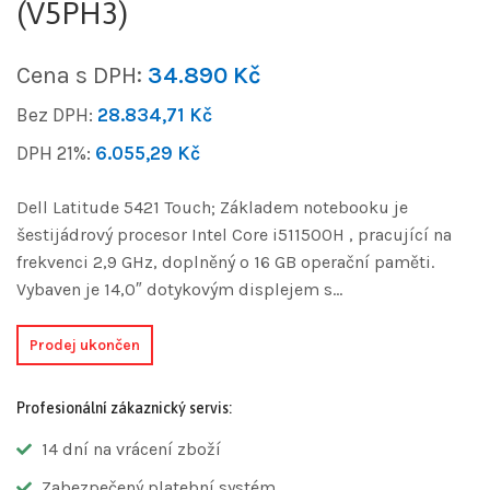
(V5PH3)
Cena s DPH:
34.890
Kč
Bez DPH:
28.834,71
Kč
DPH 21%:
6.055,29
Kč
Dell Latitude 5421 Touch; Základem notebooku je
šestijádrový procesor Intel Core i511500H , pracující na
frekvenci 2,9 GHz, doplněný o 16 GB operační paměti.
Vybaven je 14,0″ dotykovým displejem s…
Prodej ukončen
Profesionální zákaznický servis:
14 dní na vrácení zboží
Zabezpečený platební systém