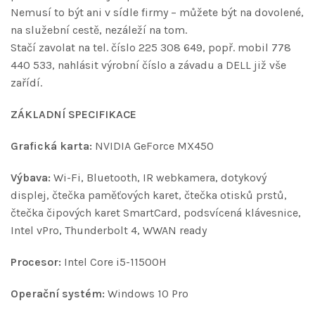
Nemusí to být ani v sídle firmy – můžete být na dovolené,
na služební cestě, nezáleží na tom.
Stačí zavolat na tel. číslo 225 308 649, popř. mobil 778
440 533, nahlásit výrobní číslo a závadu a DELL již vše
zařídí.
ZÁKLADNÍ SPECIFIKACE
Grafická karta:
NVIDIA GeForce MX450
Výbava:
Wi-Fi, Bluetooth, IR webkamera, dotykový
displej, čtečka paměťových karet, čtečka otisků prstů,
čtečka čipových karet SmartCard, podsvícená klávesnice,
Intel vPro, Thunderbolt 4, WWAN ready
Procesor:
Intel Core i5-11500H
Operační systém:
Windows 10 Pro