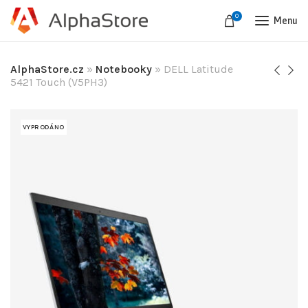
0
Menu
AlphaStore.cz
»
Notebooky
»
DELL Latitude
5421 Touch (V5PH3)
VYPRODÁNO