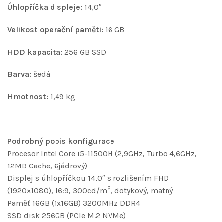
Úhlopříčka displeje:
14,0″
Velikost operační paměti:
16 GB
HDD kapacita:
256 GB SSD
Barva:
šedá
Hmotnost:
1,49 kg
Podrobný popis konfigurace
Procesor Intel Core i5-11500H (2,9GHz, Turbo 4,6GHz,
12MB Cache, 6jádrový)
Displej s úhlopříčkou 14,0″ s rozlišením FHD
2
(1920×1080), 16:9, 300cd/m
, dotykový, matný
Paměť 16GB (1x16GB) 3200MHz DDR4
SSD disk 256GB (PCIe M.2 NVMe)