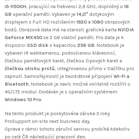
i5-11500H
, pracující na frekvenci 2,9 GHz, doplněný o
16
GB
operační paměti. Vybaven je
14,0″
dotykovým
displejem s Full HD rozlišením
1920 x 1080
obrazových
bodů. Obrazová data má na starosti grafická karta
NVIDIA
GeForce MX450
se 2 GB vlastní paměti. Pro data je k
dispozici
SSD disk
s kapacitou
256 GB
. Notebook je
vybaven IR webkamerou, podsvícenou klávesnicí,
čtečkou paměťových karet, čtečkou čipových karet a
čtečkou otisku prstů
, integrovanou přímo v tlačítku pro
zapnutí. Samozřejmostí je bezdrátové připojení
Wi-Fi a
Bluetooth
. Notebook je navíc možné volitelně rozšířit o
4G/LTE modul. Dodáván je s operačním systémem
Windows 10 Pro
.
Na tento produkt je poskytována záruka 3 roky
ProSupport on-site next business day.
Oprava v rámci tohoto záruční servisu probíhá kdekoliv
po celé ČR následující pracovní den.