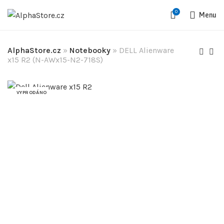
0
Menu
AlphaStore.cz
»
Notebooky
»
DELL Alienware
x15 R2 (N-AWx15-N2-718S)
VYPRODÁNO