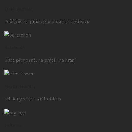
Stolní počítače
Počítače na práci, pro studium i zábavu
Notebooky
Ultra přenosné, na práci i na hraní
Mobilní telefony
Telefony s iOS
i Androidem
Software