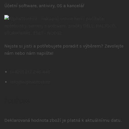
Účetní software, antiviry, OS a kancelář
Nejste si jisti a potřebujete poradit s výběrem? Zavolejte
nám nebo nám napište!
(+420) 212 248 448
info@alphastore.cz
PODPORA
Deklarovaná hodnota zboží je platná k aktuálnímu datu.