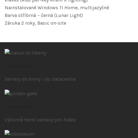
Nainstalované Windows 11 Home, multijazyčné
Barva stříbrná – černá (Lunar Light)
Záruka 2 roky, Basic on-site
Serverová řešení
Servery do firmy i do datacentra
Herní počítače
Výkonné herní sestavy pro hráče