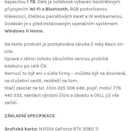
kapacitou
1 TB
. Dále je notebook vybaven bezdrátovým
připojením
Wi-Fi a Bluetooth
, RGB podsvícenou
klávesnicí, čtečkou paměťových karet a IR webkamerou.
Dodáván je s předinstalovaným operačním systémem
Windows 11 Home
.
Na tento produkt je poskytována záruka 2 roky Basic on-
site.
Oprava v rámci tohoto záručního servisu probíhá
kdekoliv po celé ČR.
Nemusí to být ani v sídle firmy – můžete být na dovolené,
na služební cestě, nezáleží na tom.
Stačí zavolat na tel. číslo 225 308 649, popř. mobil 778
440 533, nahlásit výrobní číslo a závadu a DELL již vše
zařídí.
ZÁKLADNÍ SPECIFIKACE
Grafická karta:
NVIDIA GeForce RTX 3080 Ti