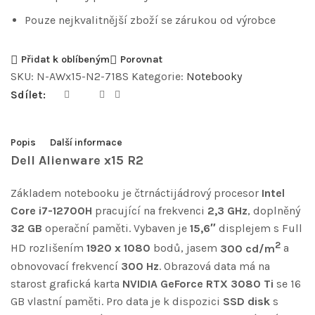
Pouze nejkvalitnější zboží se zárukou od výrobce
Přidat k oblíbeným
Porovnat
SKU:
N-AWx15-N2-718S
Kategorie:
Notebooky
Sdílet:
Popis
Další informace
Dell Alienware x15 R2
Základem notebooku je čtrnáctijádrový procesor
Intel
Core i7-12700H
pracující na frekvenci
2,3 GHz
, doplněný
32 GB
operační paměti. Vybaven je
15,6″
displejem s Full
2
HD rozlišením
1920 x 1080
bodů, jasem
300 cd/m
a
obnovovací frekvencí
300 Hz
. Obrazová data má na
starost grafická karta
NVIDIA GeForce RTX 3080 Ti
se 16
GB vlastní paměti. Pro data je k dispozici
SSD disk
s