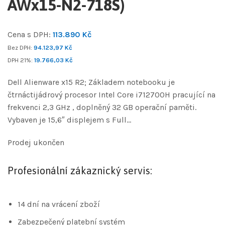
AWx15-N2-718S)
Cena s DPH:
113.890
Kč
Bez DPH:
94.123,97
Kč
DPH 21%:
19.766,03
Kč
Dell Alienware x15 R2; Základem notebooku je
čtrnáctijádrový procesor Intel Core i712700H pracující na
frekvenci 2,3 GHz , doplněný 32 GB operační paměti.
Vybaven je 15,6″ displejem s Full…
Prodej ukončen
Profesionální zákaznický servis:
14 dní na vrácení zboží
Zabezpečený platební systém