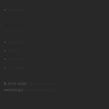
Kontakt
ZÁKAZNÍK
Můj účet
Košík
Porovnat
Oblíbené
© 2018-2026
AlphaStore.cz
–
webdesign
AlphaSolutions.cz