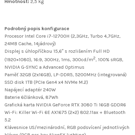
Hmotnost:
2,5 kg
Podrobný popis konfigurace
Procesor Intel Core i7-12700H (2,3GHz, Turbo 4,7GHz,
24MB Cache, 14jádrový)
Displej s úhlopříčkou 15,6″ s rozlišením Full HD
2
(1920×1080), 16:9, 300Hz, 1ms, 300cd/m
, 100% sRGB,
NVIDIA G-SYNC a Advanced Optimus
Paměť 32GB (2x16GB), LP-DDR5, 5200MHz (integrovaná)
SSD disk 1TB (PCIe Gen4 x4 NVMe M.2)
Napájecí adaptér 240W
Baterie 6článková, 87Wh
Grafická karta NVIDIA GeForce RTX 3080 Ti 16GB GDDR6
Wi-Fi: Killer Wi-Fi 6E AX1675 (2×2) 802.11ax + Bluetooth
5.2
Klávesnice US/mezinárodní, RGB podsvícení jednotlivých
kláves (RGB per-key AlienFX lighting)