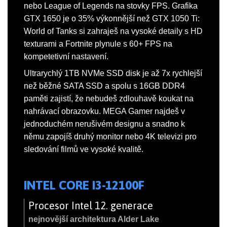
nebo League of Legends na stovky FPS. Grafika
GTX 1650 je o 35% výkonnější než GTX 1050 Ti:
World of Tanks si zahraješ na vysoké detaily s HD
texturami a Fortnite plynule s 60+ FPS na
kompetetivní nastavení.
Ultrarychlý 1TB NVMe SSD disk je až 7x rychlejší
než běžné SATA SSD a spolu s 16GB DDR4
paměti zajistí, že nebudeš zdlouhavě koukat na
nahrávací obrazovku. MEGA Gamer najdeš v
jednoduchém nerušivém designu a snadno k
němu zapojíš druhý monitor nebo 4K televizi pro
sledování filmů ve vysoké kvalitě.
INTEL CORE I3-12100F
Procesor Intel 12. generace
nejnovější architektura Alder Lake