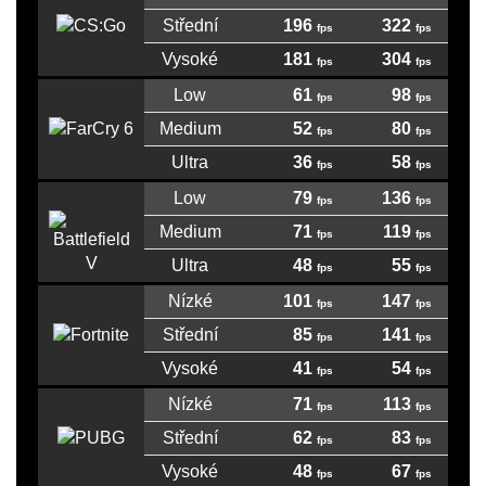
Střední
196
322
Vysoké
181
304
Low
61
98
Medium
52
80
Ultra
36
58
Low
79
136
Medium
71
119
Ultra
48
55
Nízké
101
147
Střední
85
141
Vysoké
41
54
Nízké
71
113
Střední
62
83
Vysoké
48
67