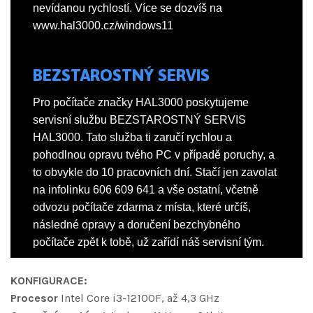
nevídanou rychlostí. Více se dozvíš na
www.hal3000.cz/windows11
BEZSTAROSTNÝ SERVIS
Pro počítače značky HAL3000 poskytujeme
servisní službu BEZSTAROSTNÝ SERVIS
HAL3000. Tato služba ti zaručí rychlou a
pohodlnou opravu tvého PC v případě poruchy, a
to obvykle do 10 pracovních dní. Stačí jen zavolat
na infolinku 606 609 641 a vše ostatní, včetně
odvozu počítače zdarma z místa, které určíš,
následné opravy a doručení bezchybného
počítače zpět k tobě, už zařídí náš servisní tým.
KONFIGURACE:
Procesor
Intel Core i3-12100F, až 4,3 GHz