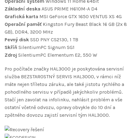
Operační systém
Windows 11 Home 64bit
Základní deska
ASUS PRIME H610M-A D4
Grafická karta
MSI GeForce GTX 1650 VENTUS XS 4G
Operační paměť
Kingston Fury Beast Black 16 GB (2x 8
GB), DDR4, 3200 MHz
Pevný disk
SSD PNY CS2130, 1 TB
Skříň
SilentiumPC Signum SG1
Zdroj
SilentiumPC Elementum E2, 550 W
Pro počítače značky HAL3000 je poskytována servisní
služba BEZSTAROSTNÝ SERVIS HAL3000, v rámci níž
máte nejen tříletou záruku, ale také jistotu rychlého a
pohodlného servisu v případě jakýchkoliv problémů.
Stačí jen zavolat na infolinku, nahlásit problém a vše
ostatní včetně odvozu, opravy obvykle do 10 dní a
zpětného dovozu zajistí servisní tým HAL3000.