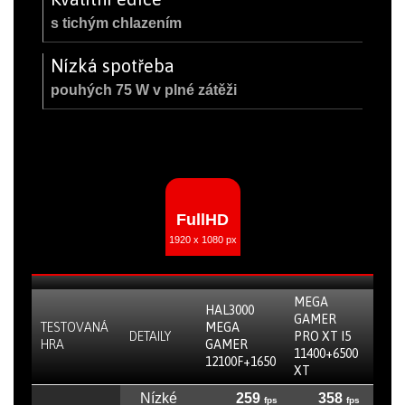
s tichým chlazením
Nízká spotřeba
pouhých 75 W v plné zátěži
FullHD
1920 x 1080 px
MEGA
HAL3000
GAMER
MEG
TESTOVANÁ
MEGA
DETAILY
PRO XT I5
I3
HRA
GAMER
11400+6500
1210
12100F+1650
XT
Nízké
259
358