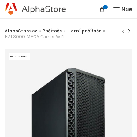
0
Menu
AlphaStore.cz
»
Počítače
»
Herní počítače
»
HAL3000 MEGA Gamer W11
VYPRODÁNO