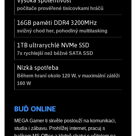
Vysoká spolehlivost
počítače prověřené tisícovkami hráčů
16GB paměti DDR4 3200MHz
svižný chod her, pohodlný multitasking
1TB ultrarychlé NVMe SSD
7x rychlejší než běžné SATA SSD
Nízká spotřeba
Během hraní okolo 120 W, v maximální zátěži
160 W
BUĎ ONLINE
MEGA Gamer ti skvěle poslouží na komunikaci,
studia i zábavu. Prohlížej internet, pracuj s
balíkem MS Office a klidně chatuj s učitelem na