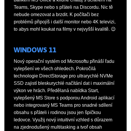
Teams, Skype nebo s přáteli na Discordu. Nic tě
nebude omezovat a brzdit. K počítači bez
problémů připojíš i další monitor nebo 4K televizi,
to abys mohl koukat na filmy v nejvyšší kvalitě. 😉
WINDOWS 11
Nový operační systém od Microsoftu přináší řadu
vylepšení ve všech ohledech. Pokročilá
technologie DirectStorage pro ultrarychlé NVMe
SSD zajistí bleskurychlé načítání dat i maximální
výkon ve hrách. Předělaná nabídka Start,
vylepšený MS Store s podporou Android aplikací
nebo integrovaný MS Teams pro snadné sdílení
obsahu s přáteli i rodinou jsou jen špičkou
ledovce. Využij nový intuitivní vzhled s důrazem
na zjednodušený multitasking a tvoř obsah