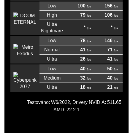
Low
100
156
High
79
106
Ultra
*
*
Nightmare
Low
78
146
Normal
41
71
Ultra
26
41
Low
40
50
Medium
32
40
Ultra
18
21
Testováno: W6/2022, Drivery NVIDIA: 511.65
AMD: 22.2.1