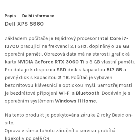
Popis
Další informace
Dell XPS 8960
Základem počítače je 16jádrový procesor
Intel Core i7-
13700
pracující na frekvenci 2,1 GHz, doplněný o
32 GB
operační paměti. Obrazová data má na starosti grafická
karta
NVIDIA GeForce RTX 3060 Ti
s 8 GB vlastní paměti.
Pro data je k dispozici
SSD
disk s kapacitou
512 GB
a
pevný disk s kapacitou
2 TB
. Počítač je vybaven
bezdrátovou klávesnicí a optickou myší. Samozřejmostí
je bezdrátové připojení
Wi-Fi a Bluetooth
. Dodáván je s
operačním systémem
Windows 11 Home
.
Na tento produkt je poskytována záruka 2 roky Basic on-
site.
Oprava v rámci tohoto záručního servisu probíhá
kdekoliv po celé ČR.