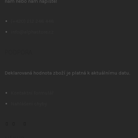
nám nebo nám napište!
(+420) 212 248 448
info@alphastore.cz
PODPORA
Deklarovaná hodnota zboží je platná k aktuálnímu datu.
Kontaktní formulář
Nahlášení chyby