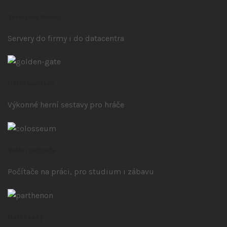
Serverová řešení
Servery do firmy i do datacentra
Herní počítače
Výkonné herní sestavy pro hráče
Stolní počítače
Počítače na práci, pro studium i zábavu
Notebooky