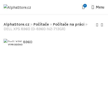
0
Menu
AlphaStore.cz
»
Počítače
»
Počítače na práci
»
DELL XPS 8960 (D-8960-N2-713GR)
VYPRODÁNO