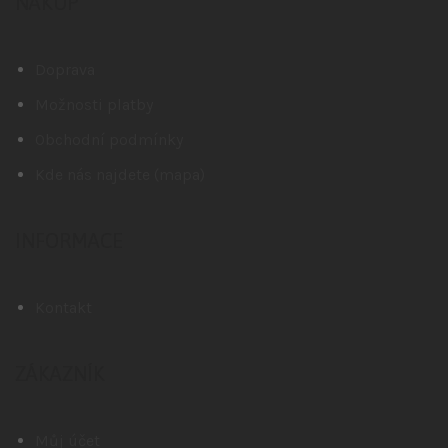
NÁKUP
Doprava
Možnosti platby
Obchodní podmínky
Kde nás najdete (mapa)
INFORMACE
Kontakt
ZÁKAZNÍK
Můj účet