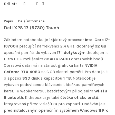
Sdílet:
Popis
Další informace
Dell XPS 17 (9730) Touch
Základem notebooku je 14jádrový procesor
Intel Core i7-
13700H
pracující na frekvenci 2,4 GHz, doplněný
32 GB
operační paměti. Je vybaven
17″ dotykovým
displejem s
Ultra HD+ rozlišením
3840 × 2400
obrazových bodů.
Obrazová data má na starost grafická karta
NVIDIA
GeForce RTX 4050
se 6 GB vlastní paměti. Pro data je k
dispozici
SSD disk
s kapacitou
1 TB
. Notebook je
vybaven podsvícenou klávesnicí, čtečkou paměťových
karet, IR webkamerou, bezdrátovým připojením
Wi-Fi a
Bluetooth
. K dispozici je také
čtečka otisku prstů
,
integrovaná přímo v tlačítku pro zapnutí. Dodáván je s
předinstalovaným operačním systémem
Windows 11 Pro
.