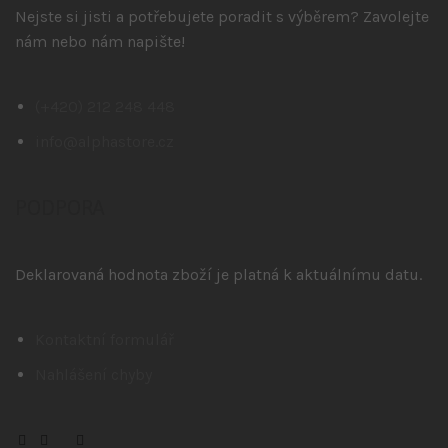
Nejste si jisti a potřebujete poradit s výběrem? Zavolejte
nám nebo nám napište!
(+420) 212 248 448
info@alphastore.cz
PODPORA
Deklarovaná hodnota zboží je platná k aktuálnímu datu.
Kontaktní formulář
Nahlášení chyby