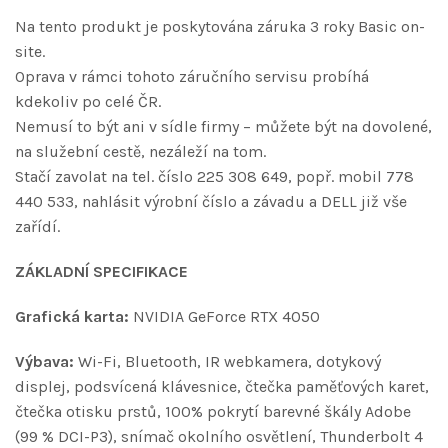
Na tento produkt je poskytována záruka 3 roky Basic on-
site.
Oprava v rámci tohoto záručního servisu probíhá
kdekoliv po celé ČR.
Nemusí to být ani v sídle firmy – můžete být na dovolené,
na služební cestě, nezáleží na tom.
Stačí zavolat na tel. číslo 225 308 649, popř. mobil 778
440 533, nahlásit výrobní číslo a závadu a DELL již vše
zařídí.
ZÁKLADNÍ SPECIFIKACE
Grafická karta:
NVIDIA GeForce RTX 4050
Výbava:
Wi-Fi, Bluetooth, IR webkamera, dotykový
displej, podsvícená klávesnice, čtečka paměťových karet,
čtečka otisku prstů, 100% pokrytí barevné škály Adobe
(99 % DCI-P3), snímač okolního osvětlení, Thunderbolt 4