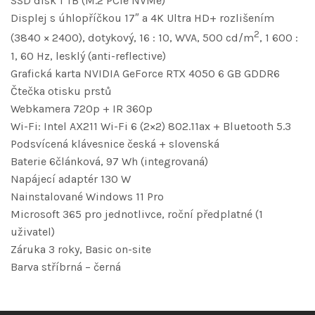
SSD disk 1 TB (M.2 PCIe NVMe)
Displej s úhlopříčkou 17″ a 4K Ultra HD+ rozlišením
2
(3840 × 2400), dotykový, 16 : 10, WVA, 500 cd/m
, 1 600 :
1, 60 Hz, lesklý (anti-reflective)
Grafická karta NVIDIA GeForce RTX 4050 6 GB GDDR6
Čtečka otisku prstů
Webkamera 720p + IR 360p
Wi-Fi: Intel AX211 Wi-Fi 6 (2×2) 802.11ax + Bluetooth 5.3
Podsvícená klávesnice česká + slovenská
Baterie 6článková, 97 Wh (integrovaná)
Napájecí adaptér 130 W
Nainstalované Windows 11 Pro
Microsoft 365 pro jednotlivce, roční předplatné (1
uživatel)
Záruka 3 roky, Basic on-site
Barva stříbrná – černá