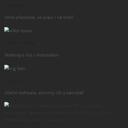
Notebooky
Ultra přenosné, na práci i na hraní
Mobilní telefony
Telefony s iOS
i Androidem
Software
Účetní software, antiviry, OS a kancelář