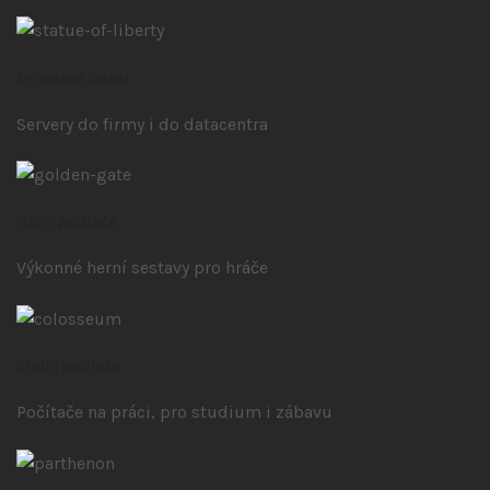
Serverová řešení
Servery do firmy i do datacentra
Herní počítače
Výkonné herní sestavy pro hráče
Stolní počítače
Počítače na práci, pro studium i zábavu