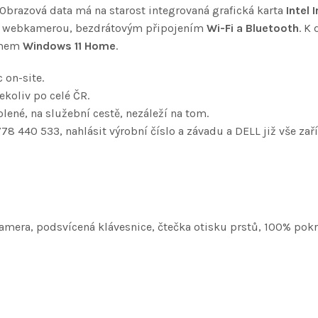
brazová data má na starost integrovaná grafická karta
Intel 
IR webkamerou, bezdrátovým připojením
Wi-Fi a Bluetooth
. K
témem
Windows 11 Home
.
 on-site.
koliv po celé ČR.
lené, na služební cestě, nezáleží na tom.
778 440 533, nahlásit výrobní číslo a závadu a DELL již vše zaří
amera, podsvícená klávesnice, čtečka otisku prstů, 100% pokr