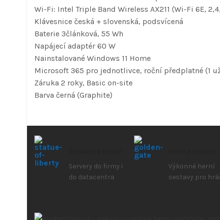
Wi-Fi: Intel Triple Band Wireless AX211 (Wi-Fi 6E, 2,
Klávesnice česká + slovenská, podsvícená
Baterie 3článková, 55 Wh
Napájecí adaptér 60 W
Nainstalované Windows 11 Home
Microsoft 365 pro jednotlivce, roční předplatné (1 už
Záruka 2 roky, Basic on-site
Barva černá (Graphite)
Serverová řešení
Herní počítače
Servery do firmy i
Výkonné herní
do datacentra
sestavy pro hrá