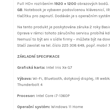
Full HD+ rozlišením
1920 × 1200
obrazových bodů. O
GB
. Notebook je vybaven podsvícenou klávesnicí, 
tlačítku pro zapnutí. Dodáván je s operačním sys
Na tento produkt je poskytována záruka 2 roky Basic
Oprava v rámci tohoto záručního servisu probíhá kde
Nemusí to být ani v sídle firmy – můžete být na dovo
Stačí zavolat na tel. číslo 225 308 649, popř. mobil 
ZÁKLADNÍ SPECIFIKACE
Grafická karta:
Intel Iris Xe G7
Výbava:
Wi-Fi, Bluetooth, dotykový displej, IR webk
Thunderbolt 4
Procesor:
Intel Core i7-1360P
Operační systém:
Windows 11 Home