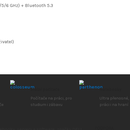
4/5/6 GHz) + Bluetooth 5.3
ivatel)
Stolní počítače
Notebooky
Počítače na práci, pro
Ultra přenosné,
če
studium i zábavu
práci i na hraní
PODPORA