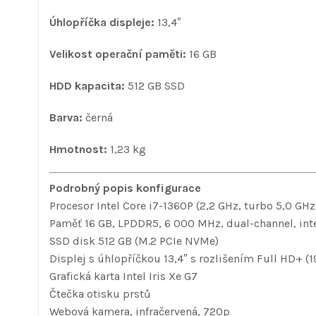
Úhlopříčka displeje:
13,4″
Velikost operační paměti:
16 GB
HDD kapacita:
512 GB SSD
Barva:
černá
Hmotnost:
1,23 kg
Podrobný popis konfigurace
Procesor Intel Core i7-1360P (2,2 GHz, turbo 5,0 GHz
Paměť 16 GB, LPDDR5, 6 000 MHz, dual-channel, int
SSD disk 512 GB (M.2 PCIe NVMe)
Displej s úhlopříčkou 13,4″ s rozlišením Full HD+ (19
Grafická karta Intel Iris Xe G7
Čtečka otisku prstů
Webová kamera, infračervená, 720p