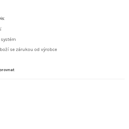
is:
í
 systém
zboží se zárukou od výrobce
orovnat
R