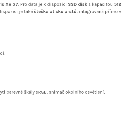
Iris Xe G7
. Pro data je k dispozici
SSD disk
s kapacitou
512
 dispozici je také
čtečka otisku prstů
, integrovaná přímo v
dí.
ytí barevné škály sRGB, snímač okolního osvětlení,