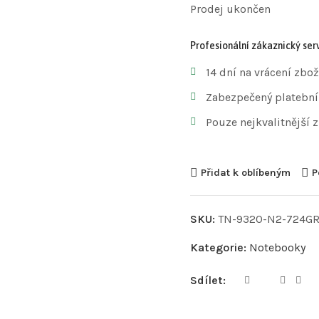
Prodej ukončen
Profesionální zákaznický serv
14 dní na vrácení zbož
Zabezpečený platební
Pouze nejkvalitnější 
Přidat k oblíbeným
P
SKU:
TN-9320-N2-724G
Kategorie:
Notebooky
Sdílet: