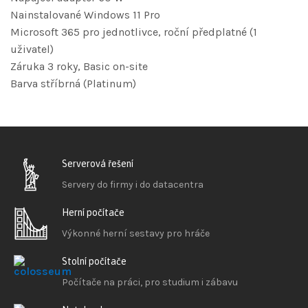
Nainstalované Windows 11 Pro
Microsoft 365 pro jednotlivce, roční předplatné (1
uživatel)
Záruka 3 roky, Basic on-site
Barva stříbrná (Platinum)
Serverová řešení
Servery do firmy i do datacentra
Herní počítače
Výkonné herní sestavy pro hráče
Stolní počítače
Počítače na práci, pro studium i zábavu