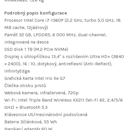
Podrobný popis konfigurace
Procesor Intel Core i7-1360P (2,2 GHz, turbo 5,0 GHz, 18
MB cache, 12jádrový)
Paměť 32 GB, LPDDR5, 6 000 MHz, dual-channel,
integrovaná na desce
SSD disk 1 TB (M.2 PCIe NVMe)
Displej s úhlopříčkou 13,4″ s rozlišením Ultra HD+ (3840
× 2400), 16 : 10, dotykový, antireflexní (Anti-Reflect),
InfinityEdge
Grafická karta Intel Iris Xe G7
Čtečka otisku prstů
Webová kamera, infračervená, 720p
Wi-Fi: Intel Triple Band Wireless AX211 (Wi-Fi 6E, 2,4/5/6
GHz) + Bluetooth 5.3
Klávesnice US/mezinárodní podsvícená
Baterie 3článková, 55 Wh
Napájecí adaptér 60 W