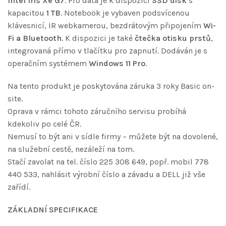
Intel Iris Xe G7
. Pro data je k dispozici
SSD disk
s
kapacitou
1 TB
. Notebook je vybaven podsvícenou
klávesnicí, IR webkamerou, bezdrátovým připojením
Wi-
Fi a Bluetooth
. K dispozici je také
čtečka otisku prstů
,
integrovaná přímo v tlačítku pro zapnutí. Dodáván je s
operačním systémem
Windows 11 Pro
.
Na tento produkt je poskytována záruka 3 roky Basic on-
site.
Oprava v rámci tohoto záručního servisu probíhá
kdekoliv po celé ČR.
Nemusí to být ani v sídle firmy – můžete být na dovolené,
na služební cestě, nezáleží na tom.
Stačí zavolat na tel. číslo 225 308 649, popř. mobil 778
440 533, nahlásit výrobní číslo a závadu a DELL již vše
zařídí.
ZÁKLADNÍ SPECIFIKACE