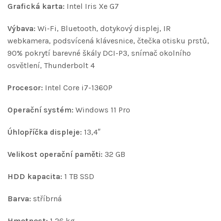
Grafická karta:
Intel Iris Xe G7
Výbava:
Wi-Fi, Bluetooth, dotykový displej, IR
webkamera, podsvícená klávesnice, čtečka otisku prstů,
90% pokrytí barevné škály DCI-P3, snímač okolního
osvětlení, Thunderbolt 4
Procesor:
Intel Core i7-1360P
Operační systém:
Windows 11 Pro
Úhlopříčka displeje:
13,4″
Velikost operační paměti:
32 GB
HDD kapacita:
1 TB SSD
Barva:
stříbrná
Hmotnost:
1,26 kg