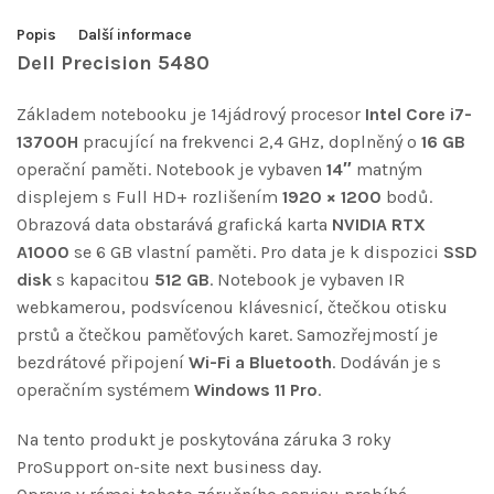
Popis
Další informace
Dell Precision 5480
Základem notebooku je 14jádrový procesor
Intel Core i7-
13700H
pracující na frekvenci 2,4 GHz, doplněný o
16 GB
operační paměti. Notebook je vybaven
14″
matným
displejem s Full HD+ rozlišením
1920 × 1200
bodů.
Obrazová data obstarává grafická karta
NVIDIA RTX
A1000
se 6 GB vlastní paměti. Pro data je k dispozici
SSD
disk
s kapacitou
512 GB
. Notebook je vybaven IR
webkamerou, podsvícenou klávesnicí, čtečkou otisku
prstů a čtečkou paměťových karet. Samozřejmostí je
bezdrátové připojení
Wi-Fi a Bluetooth
. Dodáván je s
operačním systémem
Windows 11 Pro
.
Na tento produkt je poskytována záruka 3 roky
ProSupport on-site next business day.