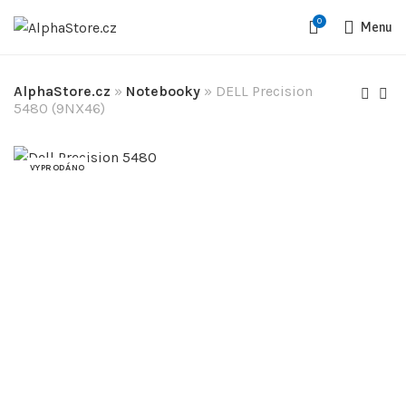
0
Menu
AlphaStore.cz
»
Notebooky
»
DELL Precision
5480 (9NX46)
VYPRODÁNO