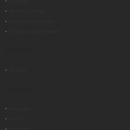
Doprava
Možnosti platby
Obchodní podmínky
Kde nás najdete (mapa)
INFORMACE
Kontakt
ZÁKAZNÍK
Můj účet
Košík
Porovnat