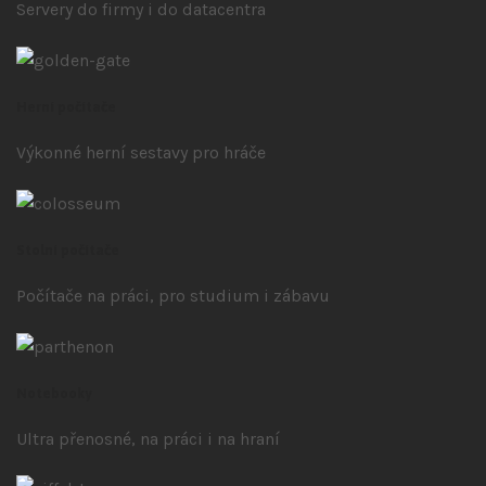
Servery do firmy i do datacentra
Herní počítače
Výkonné herní sestavy pro hráče
Stolní počítače
Počítače na práci, pro studium i zábavu
Notebooky
Ultra přenosné, na práci i na hraní