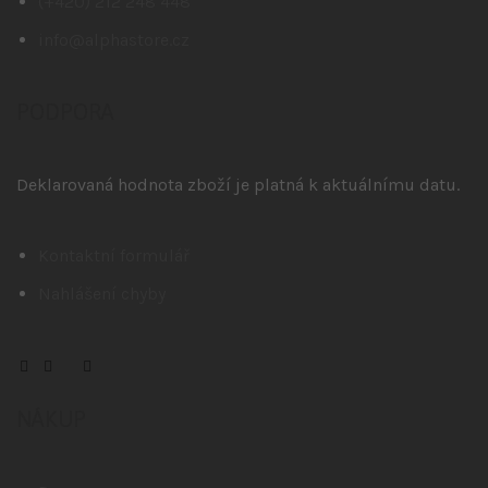
(+420) 212 248 448
info@alphastore.cz
PODPORA
Deklarovaná hodnota zboží je platná k aktuálnímu datu.
Kontaktní formulář
Nahlášení chyby
NÁKUP