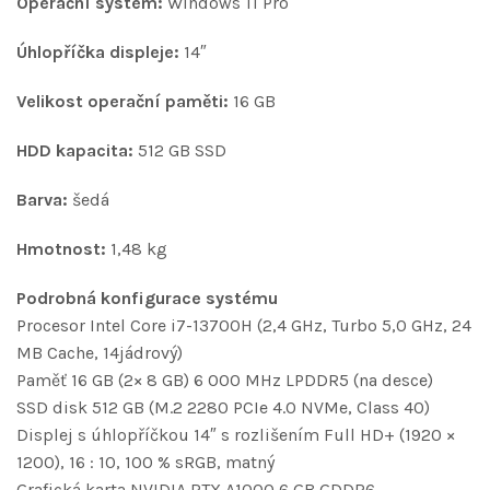
Operační systém:
Windows 11 Pro
Úhlopříčka displeje:
14″
Velikost operační paměti:
16 GB
HDD kapacita:
512 GB SSD
Barva:
šedá
Hmotnost:
1,48 kg
Podrobná konfigurace systému
Procesor Intel Core i7-13700H (2,4 GHz, Turbo 5,0 GHz, 24
MB Cache, 14jádrový)
Paměť 16 GB (2× 8 GB) 6 000 MHz LPDDR5 (na desce)
SSD disk 512 GB (M.2 2280 PCIe 4.0 NVMe, Class 40)
Displej s úhlopříčkou 14″ s rozlišením Full HD+ (1920 ×
1200), 16 : 10, 100 % sRGB, matný
Grafická karta NVIDIA RTX A1000 6 GB GDDR6