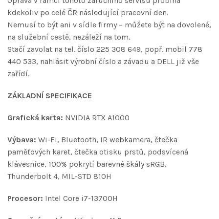
Oprava v rámci tohoto záručního servisu probíhá
kdekoliv po celé ČR následující pracovní den.
Nemusí to být ani v sídle firmy – můžete být na dovolené,
na služební cestě, nezáleží na tom.
Stačí zavolat na tel. číslo 225 308 649, popř. mobil 778
440 533, nahlásit výrobní číslo a závadu a DELL již vše
zařídí.
ZÁKLADNÍ SPECIFIKACE
Grafická karta:
NVIDIA RTX A1000
Výbava:
Wi-Fi, Bluetooth, IR webkamera, čtečka
paměťových karet, čtečka otisku prstů, podsvícená
klávesnice, 100% pokrytí barevné škály sRGB,
Thunderbolt 4, MIL-STD 810H
Procesor:
Intel Core i7-13700H