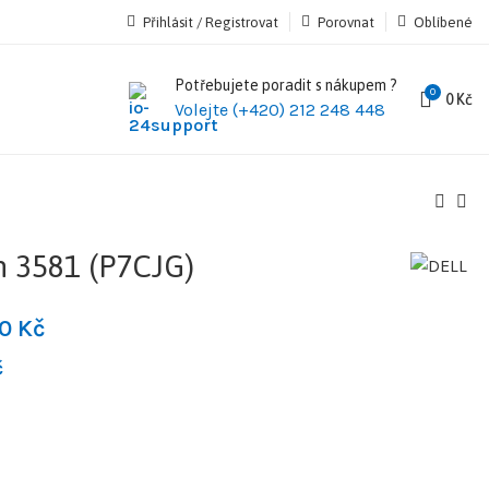
Přihlásit / Registrovat
Porovnat
Oblíbené
Potřebujete poradit s nákupem ?
0
0
Kč
Volejte (+420) 212 248 448
n 3581 (P7CJG)
90
Kč
č