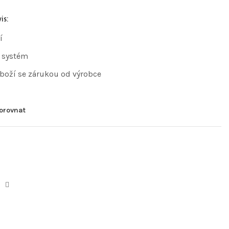
is:
í
 systém
zboží se zárukou od výrobce
orovnat