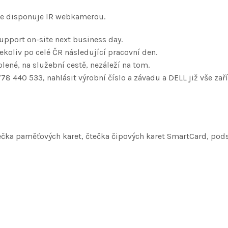
ace disponuje IR webkamerou.
upport on-site next business day.
koliv po celé ČR následující pracovní den.
lené, na služební cestě, nezáleží na tom.
778 440 533, nahlásit výrobní číslo a závadu a DELL již vše zaří
ečka paměťových karet, čtečka čipových karet SmartCard, pod