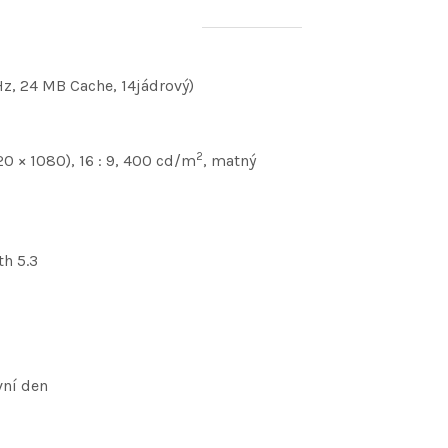
Hz, 24 MB Cache, 14jádrový)
2
20 × 1080), 16 : 9, 400 cd/m
, matný
th 5.3
vní den