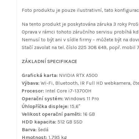
Foto produktu je pouze ilustrativní, tato konfigur
Na tento produkt je poskytována záruka 3 roky ProS
Oprava v rámci tohoto záručního servisu probíhá kde
Nemusí to být ani v sídle firmy – můžete být na dovo
Stačí zavolat na tel. číslo 225 308 649, popř. mobil 
ZÁKLADNÍ SPECIFIKACE
Grafická karta:
NVIDIA RTX A500
Výbava:
Wi-Fi, Bluetooth, IR Full HD webkamera, čt
Procesor:
Intel Core i7-13700H
Operační systém:
Windows 11 Pro
Úhlopříčka displeje:
15,6″
Velikost operační paměti:
16 GB
HDD kapacita:
512 GB SSD
Barva:
šedá
Hmotnost:
1,795 kg