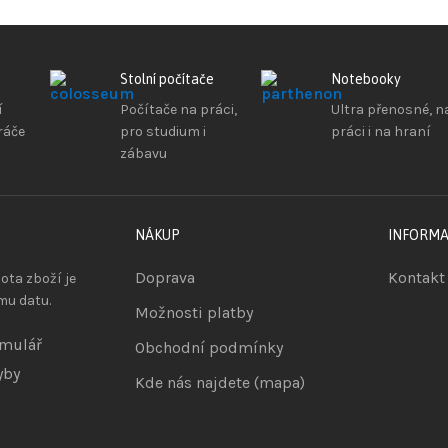
Stolní počítače
Notebooky
í
Počítače na práci,
Ultra přenosné, n
ráče
pro studium i
práci i na hraní
zábavu
NÁKUP
INFORM
Doprava
Kontakt
ta zboží je
mu datu.
Možnosti platby
rmulář
Obchodní podmínky
yby
Kde nás najdete (mapa)