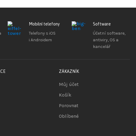
Mobilní telefony
Software
a
Telefony s iOS
Účetní software,
i Androidem
antiviry, OS a
kancelář
ACE
ZÁKAZNÍK
Můj účet
Košík
Porovnat
Oblíbené