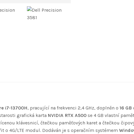
re i7-13700H
, pracující na frekvenci 2,4 GHz, doplněn o
16 GB
tarosti grafická karta
NVIDIA RTX A500
se 4 GB vlastní paměti
cenou klávesnicí, čtečkou paměťových karet a čtečkou čipový
šířit o 4G/LTE modul. Dodáván je s operačním systémem
Window