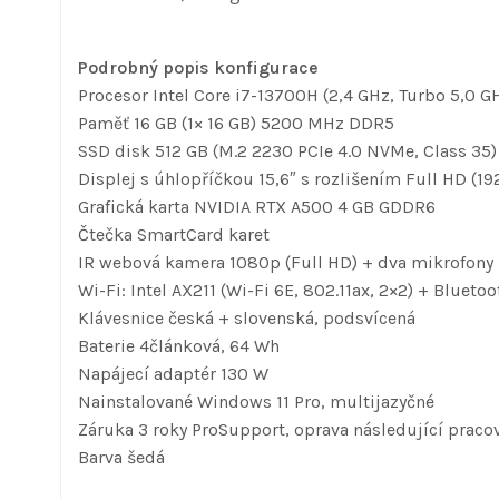
Podrobný popis konfigurace
Procesor Intel Core i7-13700H (2,4 GHz, Turbo 5,0 G
Paměť 16 GB (1× 16 GB) 5200 MHz DDR5
SSD disk 512 GB (M.2 2230 PCIe 4.0 NVMe, Class 35)
Displej s úhlopříčkou 15,6″ s rozlišením Full HD (19
Grafická karta NVIDIA RTX A500 4 GB GDDR6
Čtečka SmartCard karet
IR webová kamera 1080p (Full HD) + dva mikrofony
Wi-Fi: Intel AX211 (Wi-Fi 6E, 802.11ax, 2×2) + Bluetoo
Klávesnice česká + slovenská, podsvícená
Baterie 4článková, 64 Wh
Napájecí adaptér 130 W
Nainstalované Windows 11 Pro, multijazyčné
Záruka 3 roky ProSupport, oprava následující praco
Barva šedá