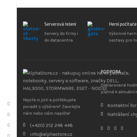
Serverová řešení
Herní počítače
Servery do firmy i
Výkonné hern
do datacentra
sestavy pro h
PODPORA
Deklarovaná hodno
platná k aktuální
Nejste si jisti a potřebujete
Kontaktní fo
poradit s výběrem? Zavolejte
nám nebo nám napište!
Nahlášení ch
(+420) 212 248 448
info@alphastore.cz