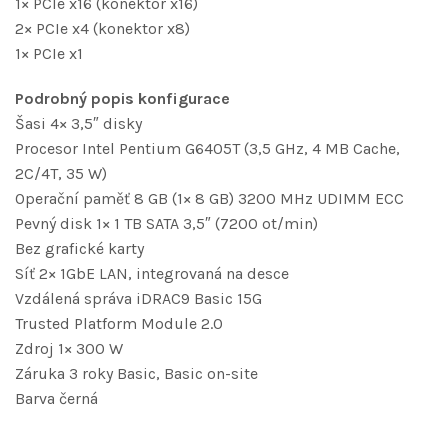
1× PCIe x16 (konektor x16)
2× PCIe x4 (konektor x8)
1× PCIe x1
Podrobný popis konfigurace
Šasi 4× 3,5″ disky
Procesor Intel Pentium G6405T (3,5 GHz, 4 MB Cache,
2C/4T, 35 W)
Operační paměť 8 GB (1× 8 GB) 3200 MHz UDIMM ECC
Pevný disk 1× 1 TB SATA 3,5″ (7200 ot/min)
Bez grafické karty
Síť 2× 1GbE LAN, integrovaná na desce
Vzdálená správa iDRAC9 Basic 15G
Trusted Platform Module 2.0
Zdroj 1× 300 W
Záruka 3 roky Basic, Basic on-site
Barva černá