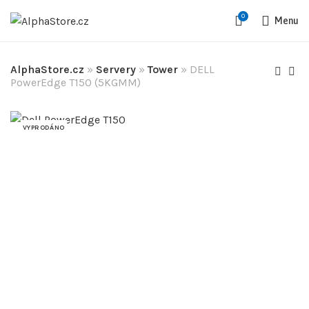
0
Menu
AlphaStore.cz
»
Servery
»
Tower
»
DELL
PowerEdge T150 (5KGMM)
VYPRODÁNO