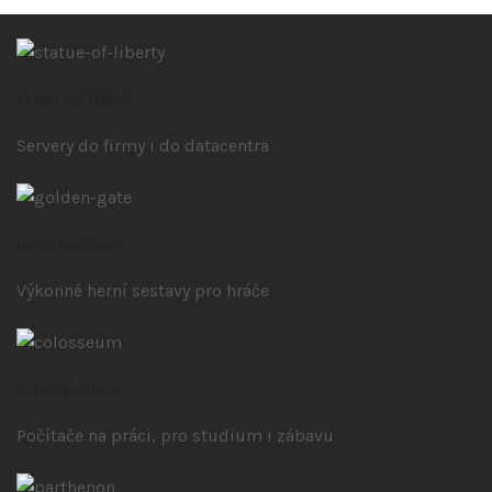
Serverová řešení
Servery do firmy i do datacentra
Herní počítače
Výkonné herní sestavy pro hráče
Stolní počítače
Počítače na práci, pro studium i zábavu