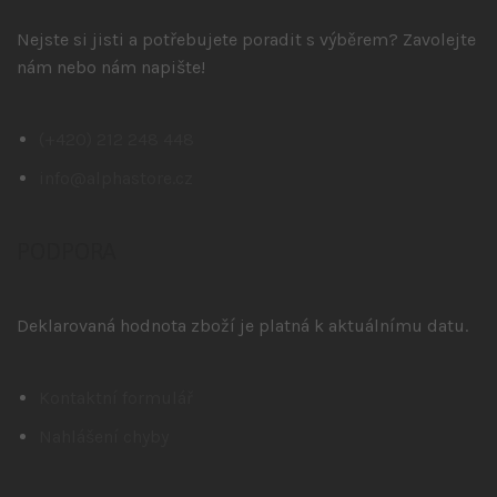
Nejste si jisti a potřebujete poradit s výběrem? Zavolejte
nám nebo nám napište!
(+420) 212 248 448
info@alphastore.cz
PODPORA
Deklarovaná hodnota zboží je platná k aktuálnímu datu.
Kontaktní formulář
Nahlášení chyby