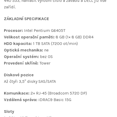
440 533, nahlásit výrobní číslo a závadu a DELL již vše
zařídí.
ZÁKLADNÍ SPECIFIKACE
Procesor:
Intel Pentium G6405T
Velikost operační paměti:
8 GB (1× 8 GB) DDR4
HDD kapacita:
1 TB SATA (7200 ot/min)
Optická mechanika:
ne
Operační systém:
bez OS
Provedení skříně:
Tower
Diskové pozice
Až čtyři 3,5″ disky SAS/SATA
Komunikace:
2× RJ-45 (Broadcom 5720 DP)
Vzdálená správa:
iDRAC9 Basic 15G
Sloty