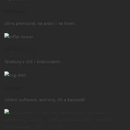
Notebooky
Ultra přenosné, na práci i na hraní
Mobilní telefony
Telefony s iOS
i Androidem
Software
Účetní software, antiviry, OS a kancelář