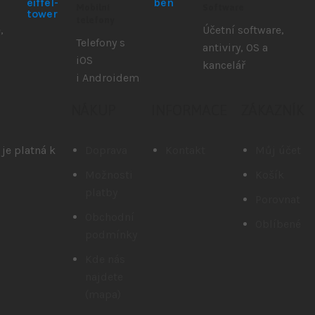
Mobilní
Software
telefony
,
Účetní software,
Telefony s
antiviry, OS a
iOS
kancelář
i Androidem
NÁKUP
INFORMACE
ZÁKAZNÍK
je platná k
Doprava
Kontakt
Můj účet
Možnosti
Košík
platby
Porovnat
Obchodní
Oblíbené
podmínky
Kde nás
najdete
(mapa)