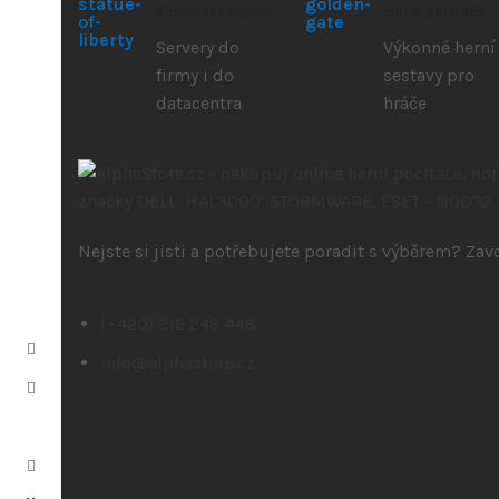
Serverová řešení
Herní počítače
Servery do
Výkonné herní
firmy i do
sestavy pro
datacentra
hráče
Nejste si jisti a potřebujete poradit s výběrem? Za
(+420) 212 248 448
info@alphastore.cz