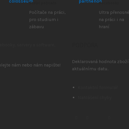
Stolní počítače
Notebooky
Počítače na práci,
Ultra přenosné
pro studium i
na práci i na
zábavu
hraní
PODPORA
Deklarovaná hodnota zboží 
volejte nám nebo nám napište!
aktuálnímu datu.
Kontaktní formulář
Nahlášení chyby