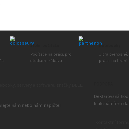
y
Stolní počítače
Notebooky
Počítače na práci, pro
Ultra přenosné,
če
studium i zábavu
práci i na hraní
PODPORA
Deklarovaná hodn
k aktuálnímu da
volejte nám nebo nám napište!
Kontaktní formu