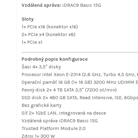
Vzdálená správa:
iDRAC9 Basic 15G
Sloty
1× PCIe x16 (konektor x16)
2× PCIe x4 (konektor x8)
1× PCIe x1
Podrobný popis konfigurace
Šasi 4× 3,5″ disky
Procesor Intel Xeon E-2314 (2,8 GHz, Turbo 4,5 GHz,
Operační paměť 16 GB (1× 16 GB) 3200 MHz UDIMM 
Pevný disk 2× 4 TB SATA 3,5″ (7200 ot/min)
SSD disk 2× 480 GB SATA, Read Intensive, ISE, 6Gbps
Bez grafické karty
Síť 2× 1GbE LAN, integrovaná na desce
Vzdálená správa iDRAC9 Basic 15G
Trusted Platform Module 2.0
Zdroj 1× 300 W