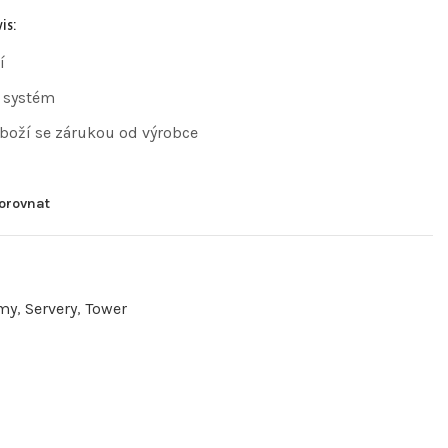
is:
í
 systém
zboží se zárukou od výrobce
orovnat
rmy
,
Servery
,
Tower