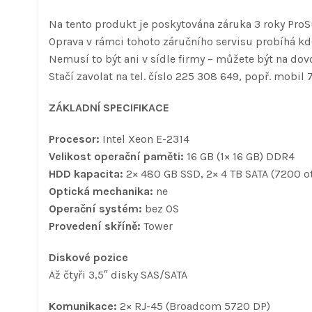
Na tento produkt je poskytována záruka 3 roky ProS
Oprava v rámci tohoto záručního servisu probíhá kde
Nemusí to být ani v sídle firmy – můžete být na dovo
Stačí zavolat na tel. číslo 225 308 649, popř. mobil 
ZÁKLADNÍ SPECIFIKACE
Procesor:
Intel Xeon E-2314
Velikost operační paměti:
16 GB (1× 16 GB) DDR4
HDD kapacita:
2× 480 GB SSD, 2× 4 TB SATA (7200 o
Optická mechanika:
ne
Operační systém:
bez OS
Provedení skříně:
Tower
Diskové pozice
Až čtyři 3,5″ disky SAS/SATA
Komunikace:
2× RJ-45 (Broadcom 5720 DP)