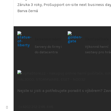
Záruka 3 roky, ProSupport on-site next business da
Barva černá
Serverová řešení
Herní počítače
Servery do firmy i
Výkonné herní
do datacentra
sestavy pro hrá
Nejste si jisti a potřebujete poradit s výběrem? Za
(+420) 212 248 448