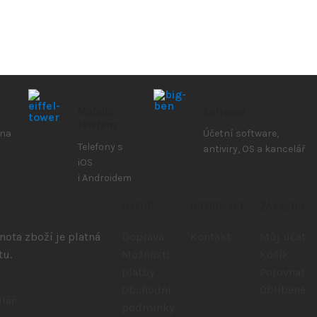
Mobilní
Software
telefony
 na
Účetní software,
Telefony s
antiviry, OS a kancelář
iOS
i Androidem
NÁKUP
INFORMACE
ZÁKAZNÍK
ota zboží je platná
Doprava
Kontakt
Můj účet
tu.
Možnosti
Košík
platby
Porovnat
Obchodní
Oblíbené
lář
podmínky