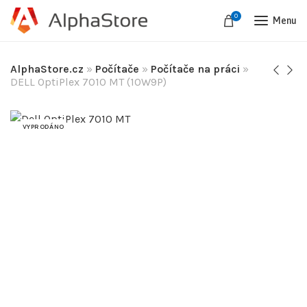
0
Menu
AlphaStore.cz
»
Počítače
»
Počítače na práci
»
DELL OptiPlex 7010 MT (10W9P)
VYPRODÁNO