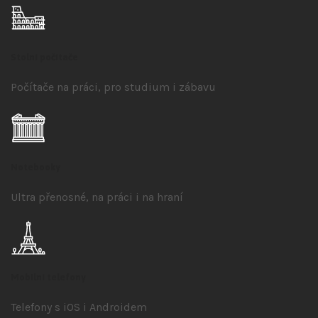
Stolní počítače
Počítače na práci, pro studium i zábavu
Notebooky
Ultra přenosné, na práci i na hraní
Mobilní telefony
Telefony s iOS
i Androidem