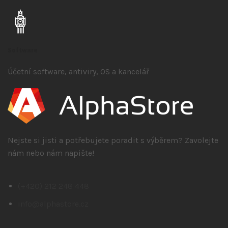
Software
Účetní software, antiviry, OS a kancelář
Nejste si jisti a potřebujete poradit s výběrem? Zavolejte
nám nebo nám napište!
(+420) 212 248 448
info@alphastore.cz