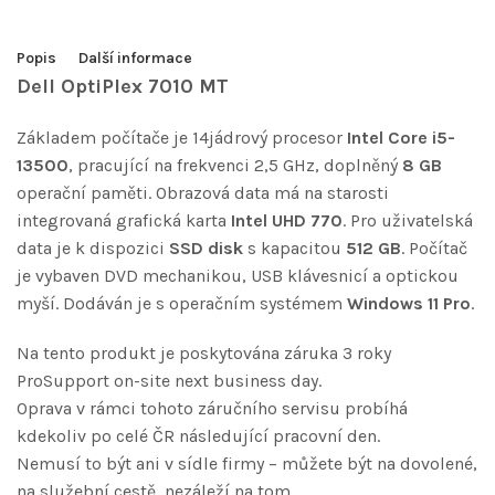
Popis
Další informace
Dell OptiPlex 7010 MT
Základem počítače je 14jádrový procesor
Intel Core i5-
13500
, pracující na frekvenci 2,5 GHz, doplněný
8 GB
operační paměti. Obrazová data má na starosti
integrovaná grafická karta
Intel UHD 770
. Pro uživatelská
data je k dispozici
SSD disk
s kapacitou
512 GB
. Počítač
je vybaven DVD mechanikou, USB klávesnicí a optickou
myší. Dodáván je s operačním systémem
Windows 11 Pro
.
Na tento produkt je poskytována záruka 3 roky
ProSupport on-site next business day.
Oprava v rámci tohoto záručního servisu probíhá
kdekoliv po celé ČR následující pracovní den.
Nemusí to být ani v sídle firmy – můžete být na dovolené,
na služební cestě, nezáleží na tom.