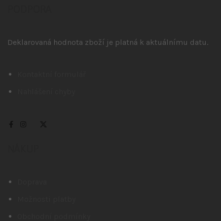
PODPORA
Deklarovaná hodnota zboží je platná k aktuálnímu datu.
Kontaktní formulář
Nahlášení chyby
NÁKUP
Doprava
Možnosti platby
Obchodní podmínky