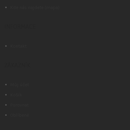
Kde nás najdete (mapa)
INFORMACE
Kontakt
ZÁKAZNÍK
Můj účet
Košík
Porovnat
Oblíbené