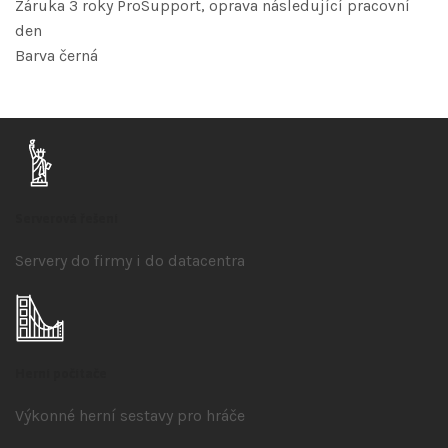
Záruka 3 roky ProSupport, oprava následující pracovní
den
Barva černá
Serverová řešení
Servery do firmy i do datacentra
Herní počítače
Výkonné herní sestavy pro hráče