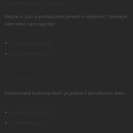
Nejste si jisti a potřebujete poradit s výběrem? Zavolejte
nám nebo nám napište!
(+420) 212 248 448
info@alphastore.cz
PODPORA
Deklarovaná hodnota zboží je platná k aktuálnímu datu.
Kontaktní formulář
Nahlášení chyby