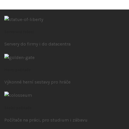
Serverová řešení
Servery do firmy i do datacentra
Herní počítače
Výkonné herní sestavy pro hráče
Stolní počítače
Počítače na práci, pro studium i zábavu