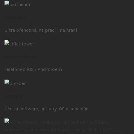
Notebooky
Ultra přenosné, na práci i na hraní
Mobilní telefony
Telefony s iOS
i Androidem
Software
Účetní software, antiviry, OS a kancelář