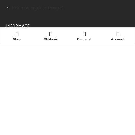
Kde nás najdete (mapa)
INFORMACE
Shop
Oblíbené
Porovnat
Account
Kontakt
ZÁKAZNÍK
Můj účet
Košík
Porovnat
Oblíbené
© 2018-2026
AlphaStore.cz
–