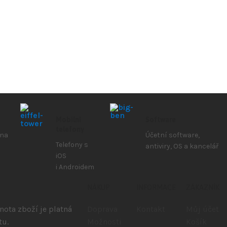
Mobilní
Software
telefony
 na
Účetní software,
Telefony s
antiviry, OS a kancelář
iOS
i Androidem
NÁKUP
INFORMACE
ZÁKAZNÍK
ota zboží je platná
Doprava
Kontakt
Můj účet
tu.
Možnosti
Košík