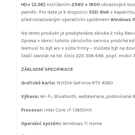
HD+ (2.5K)
rozlišením
2560 × 1600
obrazových bod
paměti. Pro data je k dispozici
SSD disk
s kapacito
předinstalovaným operačním systémem
Windows 1
Na tento produkt je poskytována záruka 2 roky Basic
Oprava v rámci tohoto záručního servisu probíhá kde
Nemusí to být ani v sídle firmy – můžete být na dovo
Stačí zavolat na tel. číslo 225 308 649, popř. mobil 
ZÁKLADNÍ SPECIFIKACE
Grafická karta:
NVIDIA GeForce RTX 4060
Výbava:
Wi-Fi, Bluetooth, webkamera, podsvícená R
Procesor:
Intel Core i7-13650HX
Operační systém:
Windows 11 Home