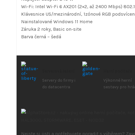
Wi-Fi: Intel Wi-Fi 6 AX201 (2×2, až 2400 Mbps) 802.1
Klávesnice US/mezinárodní, 1zónové RGB podsvícen
Nainstalované Windows 11 Home
Záruka 2 roky, Basic on-site
Barva černá – šedá
Serverová řešení
Herní počítače
Servery do firmy i
Výkonné herní
do datacentra
sestavy pro hrá
Nejste si jisti a potřebujete poradit s výběrem? Za