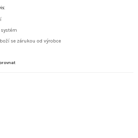
is:
í
 systém
zboží se zárukou od výrobce
orovnat