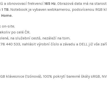
ů a obnovovací frekvencí
165 Hz
. Obrazová data má na starost
u
1 TB
. Notebook je vybaven webkamerou, podsvícenou RGB kl
1 Home
.
 on-site.
koliv po celé ČR.
lené, na služební cestě, nezáleží na tom.
778 440 533, nahlásit výrobní číslo a závadu a DELL již vše zaří
GB klávesnice (1zónová), 100% pokrytí barevné škály sRGB, N