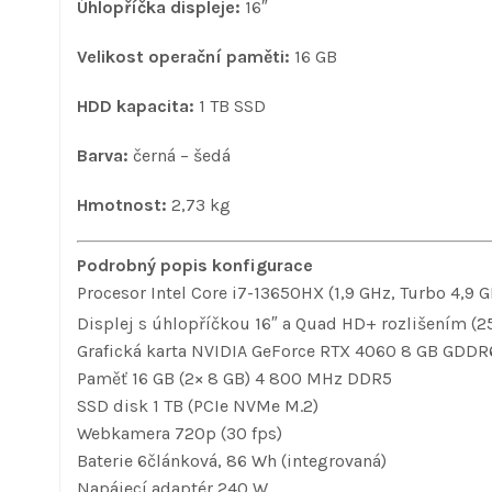
Úhlopříčka displeje:
16″
Velikost operační paměti:
16 GB
HDD kapacita:
1 TB SSD
Barva:
černá – šedá
Hmotnost:
2,73 kg
Podrobný popis konfigurace
Procesor Intel Core i7-13650HX (1,9 GHz, Turbo 4,9 
Displej s úhlopříčkou 16″ a Quad HD+ rozlišením (25
Grafická karta NVIDIA GeForce RTX 4060 8 GB GDDR
Paměť 16 GB (2× 8 GB) 4 800 MHz DDR5
SSD disk 1 TB (PCIe NVMe M.2)
Webkamera 720p (30 fps)
Baterie 6článková, 86 Wh (integrovaná)
Napájecí adaptér 240 W