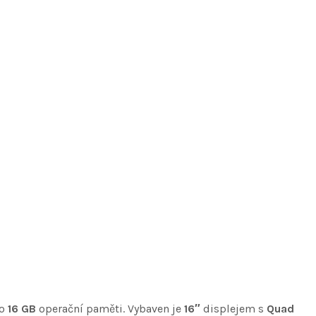
 o
16 GB
operační paměti. Vybaven je
16″
displejem s
Quad