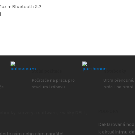
1ax + Bluetooth 5.2
í
Stolní počítače
Notebooky
Počítače na práci, pro
Ultra přenosné,
če
studium i zábavu
práci i na hraní
PODPORA
Deklarovaná hodn
k aktuálnímu da
volejte nám nebo nám napište!