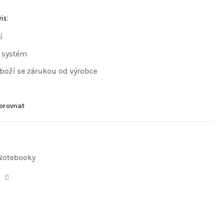
is:
í
 systém
zboží se zárukou od výrobce
orovnat
Notebooky