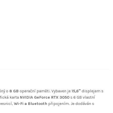
ěný o
8 GB
operační paměti. Vybaven je
15,6″
displejem s
fická karta
NVIDIA GeForce RTX 3050
s 6 GB vlastní
vesnicí,
Wi-Fi a Bluetooth
připojením. Je dodáván s