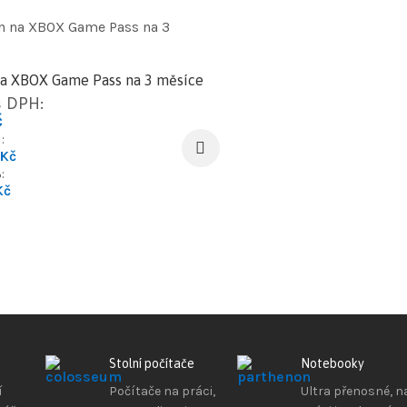
a XBOX Game Pass na 3 měsíce
 DPH:
č
:
Kč
:
Kč
Stolní počítače
Notebooky
í
Počítače na práci,
Ultra přenosné, n