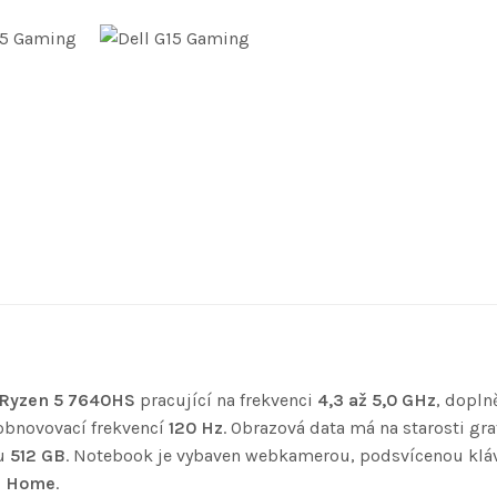
Ryzen 5 7640HS
pracující na frekvenci
4,3 až 5,0 GHz
, dopln
obnovovací frekvencí
120 Hz
. Obrazová data má na starosti gra
ou
512 GB
. Notebook je vybaven webkamerou, podsvícenou klá
1 Home
.