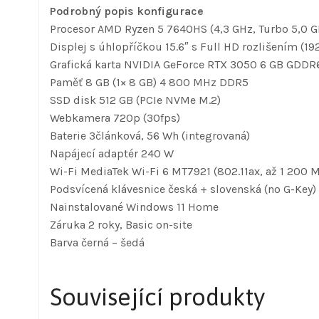
Podrobný popis konfigurace
Procesor AMD Ryzen 5 7640HS (4,3 GHz, Turbo 5,0 G
Displej s úhlopříčkou 15.6″ s Full HD rozlišením (192
Grafická karta NVIDIA GeForce RTX 3050 6 GB GDDR
Paměť 8 GB (1× 8 GB) 4 800 MHz DDR5
SSD disk 512 GB (PCIe NVMe M.2)
Webkamera 720p (30fps)
Baterie 3článková, 56 Wh (integrovaná)
Napájecí adaptér 240 W
Wi-Fi MediaTek Wi-Fi 6 MT7921 (802.11ax, až 1 200 M
Podsvícená klávesnice česká + slovenská (no G-Key)
Nainstalované Windows 11 Home
Záruka 2 roky, Basic on-site
Barva černá – šedá
Související produkty