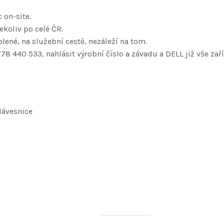
 on-site.
koliv po celé ČR.
lené, na služební cestě, nezáleží na tom.
778 440 533, nahlásit výrobní číslo a závadu a DELL již vše zaří
lávesnice