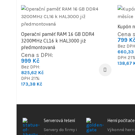
Kupón n
Cena s
Operační paměť RAM 16 GB DDR4
799
K
3200MHz CL16 k HAL3000 již
Bez DPH
předmontovaná
660,33
Cena s DPH:
DPH 21%
999
Kč
138,67
Bez DPH:
825,62
Kč
DPH 21%:
173,38
Kč
Serverová řešení
Herní počítače
Servery do firmy i
Výkonné hern