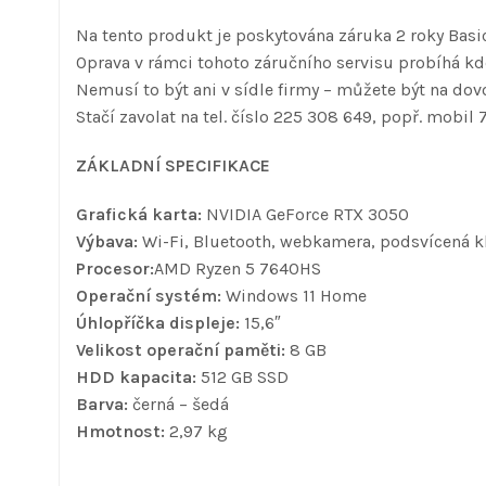
Na tento produkt je poskytována záruka 2 roky Basic
Oprava v rámci tohoto záručního servisu probíhá kde
Nemusí to být ani v sídle firmy – můžete být na dovo
Stačí zavolat na tel. číslo 225 308 649, popř. mobil 
ZÁKLADNÍ SPECIFIKACE
Grafická karta:
NVIDIA GeForce RTX 3050
Výbava:
Wi-Fi, Bluetooth, webkamera, podsvícená k
Procesor:
AMD Ryzen 5 7640HS
Operační systém:
Windows 11 Home
Úhlopříčka displeje:
15,6″
Velikost operační paměti:
8 GB
HDD kapacita:
512 GB SSD
Barva:
černá – šedá
Hmotnost:
2,97 kg