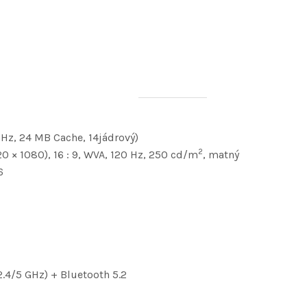
GHz, 24 MB Cache, 14jádrový)
2
20 × 1080), 16 : 9, WVA, 120 Hz, 250 cd/m
, matný
6
2.4/5 GHz) + Bluetooth 5.2