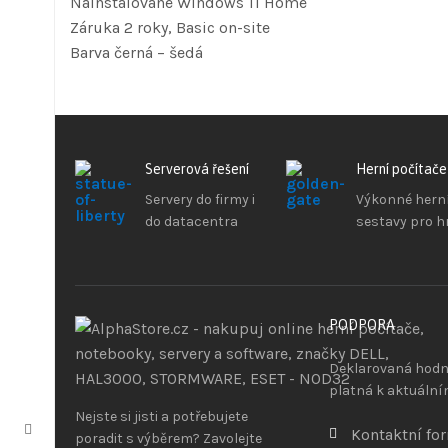
Nainstalované Windows 11 Home
Záruka 2 roky, Basic on-site
Barva černá – šedá
Serverová řešení
Herní počítače
Servery do firmy i
Výkonné hern
do datacentra
sestavy pro h
PODPORA
Deklarovaná hodno
platná k aktuální
Nejste si jisti a potřebujete
Kontaktní fo
poradit s výběrem? Zavolejte