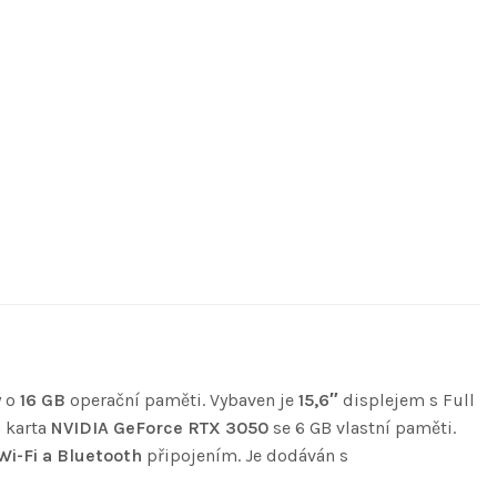
ý o
16 GB
operační paměti. Vybaven je
15,6″
displejem s Full
á karta
NVIDIA GeForce RTX 3050
se 6 GB vlastní paměti.
Wi-Fi a Bluetooth
připojením. Je dodáván s