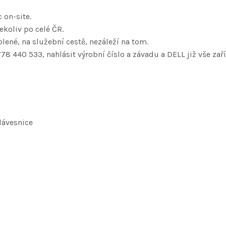
 on-site.
koliv po celé ČR.
lené, na služební cestě, nezáleží na tom.
778 440 533, nahlásit výrobní číslo a závadu a DELL již vše zaří
lávesnice