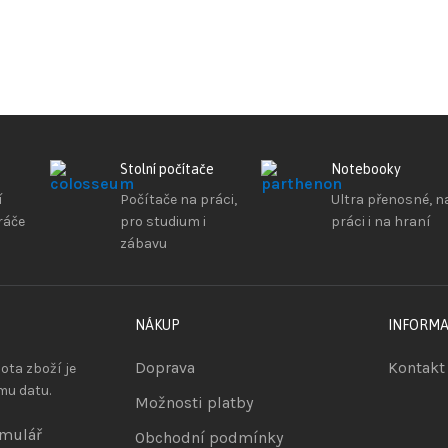
Stolní počítače
Notebooky
í
Počítače na práci,
Ultra přenosné, n
ráče
pro studium i
práci i na hraní
zábavu
NÁKUP
INFORM
Doprava
Kontakt
ta zboží je
mu datu.
Možnosti platby
rmulář
Obchodní podmínky