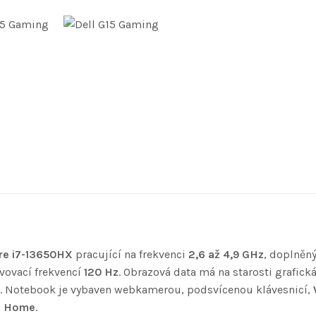
ore i7-13650HX
pracující na frekvenci
2,6 až 4,9 GHz
, doplněn
ovací frekvencí
120 Hz
. Obrazová data má na starosti grafick
. Notebook je vybaven webkamerou, podsvícenou klávesnicí,
1 Home
.