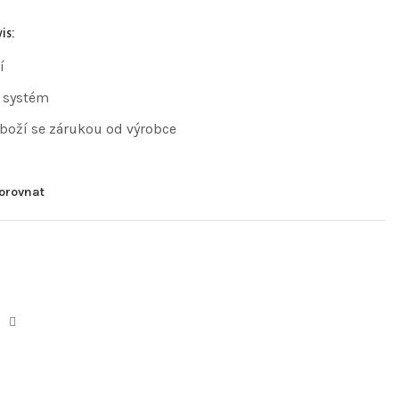
is:
í
 systém
zboží se zárukou od výrobce
orovnat