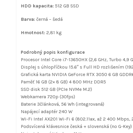
HDD kapacita:
512 GB SSD
Barva:
černá – šedá
Hmotnost:
2,81 kg
Podrobný popis konfigurace
Procesor Intel Core i7-13650HX (2,6 GHz, Turbo 4,9 
Displej s úhlopříčkou 15.6″ s Full HD rozlišením (19
Grafická karta NVIDIA GeForce RTX 3050 6 GB GDDR
Paměť 16 GB (2× 8 GB) 4 800 MHz DDR5
SSD disk 512 GB (PCIe NVMe M.2)
Webkamera 720p (30fps)
Baterie 3článková, 56 Wh (integrovaná)
Napájecí adaptér 240 W
Wi-Fi Intel AX201 Wi-Fi 6 (802.11ax, až 2 400 Mbps, 
Podsvícená klávesnice česká + slovenská (no G-Key)