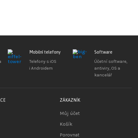
Mobilní telefony
Software
a
Telefony s iOS
Účetní software,
i Androidem
antiviry, OS a
kancelář
ACE
ZÁKAZNÍK
Můj účet
Košík
Porovnat