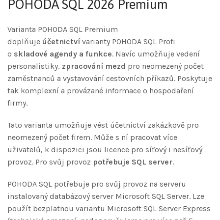
POHODA SQL 2026 Premium
Varianta POHODA SQL Premium
doplňuje
účetnictví
varianty POHODA SQL Profi
o
skladové agendy a funkce
. Navíc umožňuje vedení
personalistiky,
zpracování mezd
pro neomezený počet
zaměstnanců a vystavování cestovních příkazů. Poskytuje
tak komplexní a provázané informace o hospodaření
firmy.
Tato varianta umožňuje vést účetnictví zakázkově pro
neomezený počet firem. Může s ní pracovat více
uživatelů, k dispozici jsou licence pro síťový i nesíťový
provoz. Pro svůj provoz
potřebuje SQL server
.
POHODA SQL potřebuje pro svůj provoz na serveru
instalovaný databázový server Microsoft SQL Server. Lze
použít bezplatnou variantu Microsoft SQL Server Express