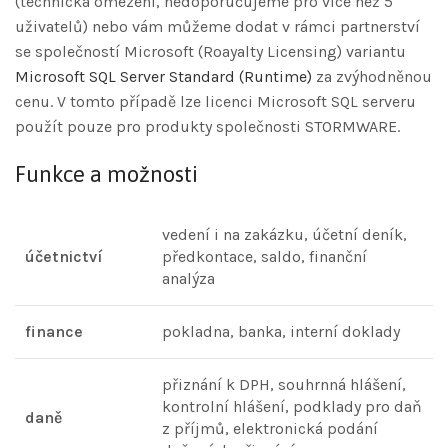
(technická omezení, nedoporučujeme pro více než 5
uživatelů) nebo vám můžeme dodat v rámci partnerství
se společností Microsoft (Roayalty Licensing) variantu
Microsoft SQL Server Standard (Runtime)
za zvýhodněnou
cenu. V tomto případě lze licenci Microsoft SQL serveru
použít pouze pro produkty společnosti STORMWARE.
Funkce a možnosti
vedení i na zakázku, účetní deník,
účetnictví
předkontace, saldo, finanční
analýza
finance
pokladna, banka, interní doklady
přiznání k DPH, souhrnná hlášení,
kontrolní hlášení, podklady pro daň
daně
z příjmů, elektronická podání