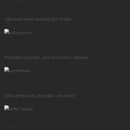
Herní počítače
Výkonné herní sestavy pro hráče
Stolní počítače
Počítače na práci, pro studium i zábavu
Notebooky
Ultra přenosné, na práci i na hraní
Mobilní telefony