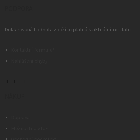
PODPORA
Deklarovaná hodnota zboží je platná k aktuálnímu datu.
Kontaktní formulář
Nahlášení chyby
NÁKUP
Doprava
Možnosti platby
Obchodní podmínky