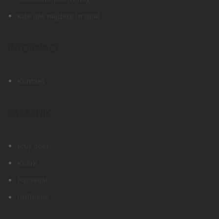
Kde nás najdete (mapa)
INFORMACE
Kontakt
ZÁKAZNÍK
Můj účet
Košík
Porovnat
Oblíbené