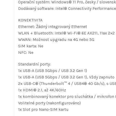
Operační systém: Windows® 11 Pro, česky / slovensk
Dodávaný software: Intel® Connectivity Performance
KONEKTIVITA
Ethernet: Žádný integrovaný Ethernet
WLAN + Bluetooth: Intel® Wi-Fi® 6E AX211, 11ax 2×2
WWAN: Možnost upgradu na 4G nebo 5G
SIM karta: Ne
NFC: Ne
Standardní porty:
1x USB-A (USB 5Gbps / USB 3.2 Gen 1)
1x USB-A (USB 5Gbps / USB 3.2 Gen 1), Vždy zapnuto
2x USB-C® (Thunderbolt™ 4 / USB4® 40 Gb/s), s USB 
1x HDMI® 2.1, až 4K/60Hz
1x kombinovaný konektor pro sluchátka / mikrofon
Volitelné porty (nakonfigurováno)
1x Slot pro Nano-SIM kartu