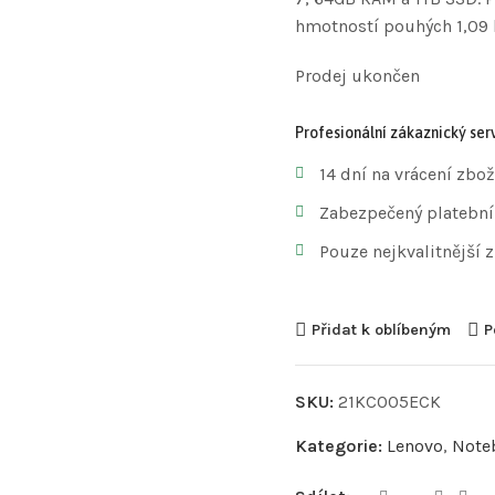
hmotností pouhých 1,09 
Prodej ukončen
Profesionální zákaznický serv
14 dní na vrácení zbož
Zabezpečený platební
Pouze nejkvalitnější 
Přidat k oblíbeným
P
SKU:
21KC005ECK
Kategorie:
Lenovo
,
Note