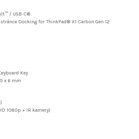
lt™ / USB-C®.
 stránce Docking for ThinkPad® X1 Carbon Gen 12
 Keyboard Key
,5 x 6 mm
)
HD 1080p + IR kamery)