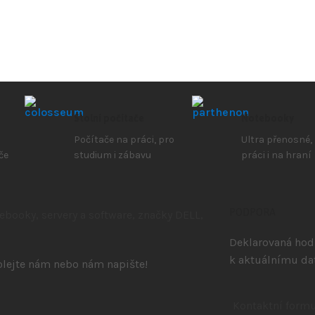
Stolní počítače
Notebooky
Počítače na práci, pro
Ultra přenosné,
če
studium i zábavu
práci i na hraní
PODPORA
Deklarovaná hodn
k aktuálnímu da
volejte nám nebo nám napište!
Kontaktní formu