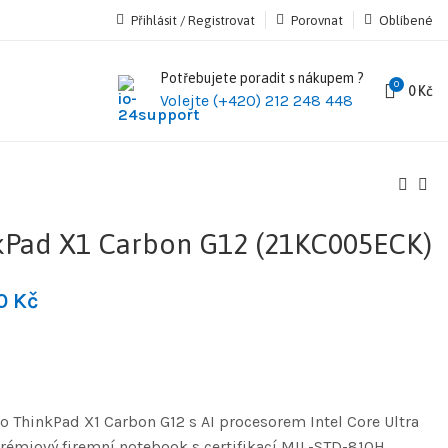
Přihlásit / Registrovat
Porovnat
Oblíbené
Potřebujete poradit s nákupem ?
0
0
Kč
Volejte (+420) 212 248 448
Pad X1 Carbon G12 (21KC005ECK)
90
Kč
 ThinkPad X1 Carbon G12 s AI procesorem Intel Core Ultra
rémiový firemní notebook s certifikací MIL-STD-810H,