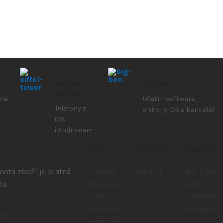
Mobilní
Software
telefony
 na
Účetní software,
Telefony s
antiviry, OS a kancelář
iOS
i Androidem
NÁKUP
INFORMACE
ZÁKAZNÍK
ota zboží je platná
Doprava
Kontakt
Můj účet
tu.
Možnosti
Košík
platby
Porovnat
Obchodní
Oblíbené
lář
podmínky