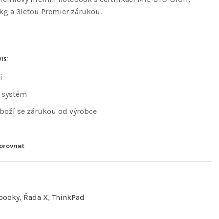
kg a 3letou Premier zárukou.
is:
í
 systém
zboží se zárukou od výrobce
orovnat
booky
,
Řada X
,
ThinkPad