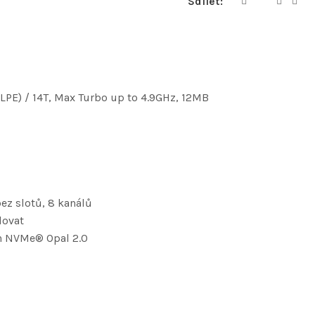
Sdílet:
2LPE) / 14T, Max Turbo up to 4.9GHz, 12MB
ez slotů, 8 kanálů
dovat
on NVMe® Opal 2.0