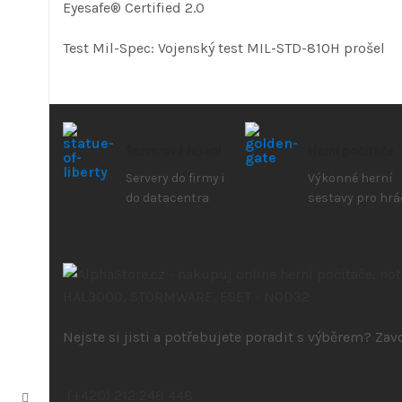
Eyesafe® Certified 2.0
Test Mil-Spec: Vojenský test MIL-STD-810H prošel
Serverová řešení
Herní počítače
Servery do firmy i
Výkonné herní
do datacentra
sestavy pro hrá
Nejste si jisti a potřebujete poradit s výběrem? Za
(+420) 212 248 448