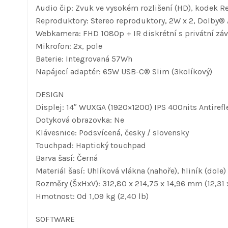
Audio čip: Zvuk ve vysokém rozlišení (HD), kodek 
Reproduktory: Stereo reproduktory, 2W x 2, Dolby
Webkamera: FHD 1080p + IR diskrétní s privátní zá
Mikrofon: 2x, pole
Baterie: Integrovaná 57Wh
Napájecí adaptér: 65W USB-C® Slim (3kolíkový)
DESIGN
Displej: 14″ WUXGA (1920×1200) IPS 400nits Antiref
Dotyková obrazovka: Ne
Klávesnice: Podsvícená, česky / slovensky
Touchpad: Haptický touchpad
Barva šasí: Černá
Materiál šasí: Uhlíková vlákna (nahoře), hliník (dole)
Rozměry (ŠxHxV): 312,80 x 214,75 x 14,96 mm (12,31 x
Hmotnost: Od 1,09 kg (2,40 lb)
SOFTWARE