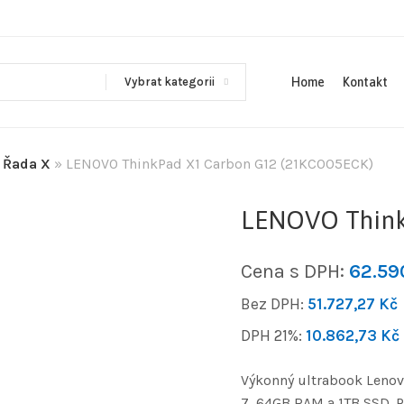
Vybrat kategorii
Home
Kontakt
»
Řada X
»
LENOVO ThinkPad X1 Carbon G12 (21KC005ECK)
LENOVO Think
Cena s DPH:
62.5
Bez DPH:
51.727,27
Kč
DPH 21%:
10.862,73
Kč
Výkonný ultrabook Lenovo
7, 64GB RAM a 1TB SSD. P