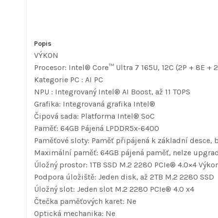
Popis
VÝKON
Procesor: Intel® Core™ Ultra 7 165U, 12C (2P + 8E + 
Kategorie PC : AI PC
NPU : Integrovaný Intel® AI Boost, až 11 TOPS
Grafika: Integrovaná grafika Intel®
Čipová sada: Platforma Intel® SoC
Paměť: 64GB Pájená LPDDR5x-6400
Paměťové sloty: Paměť připájená k základní desce, b
Maximální paměť: 64GB pájená paměť, nelze upgra
Úložný prostor: 1TB SSD M.2 2280 PCIe® 4.0×4 Výk
Podpora úložiště: Jeden disk, až 2TB M.2 2280 SSD
Úložný slot: Jeden slot M.2 2280 PCIe® 4.0 x4
Čtečka paměťových karet: Ne
Optická mechanika: Ne