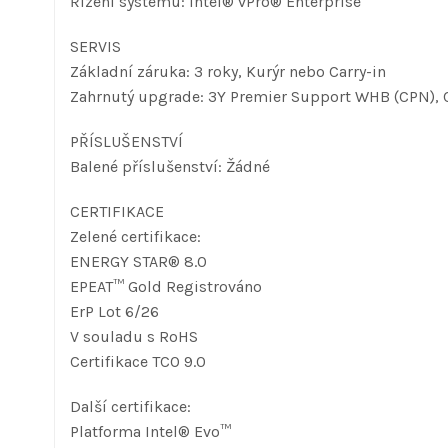
Řízení systému: Intel® vPro® Enterprise
SERVIS
Základní záruka: 3 roky, Kurýr nebo Carry-in
Zahrnutý upgrade: 3Y Premier Support WHB (CPN), CO
PŘÍSLUŠENSTVÍ
Balené příslušenství: Žádné
CERTIFIKACE
Zelené certifikace:
ENERGY STAR® 8.0
EPEAT™ Gold Registrováno
ErP Lot 6/26
V souladu s RoHS
Certifikace TCO 9.0
Další certifikace:
Platforma Intel® Evo™