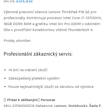
DPH 21%:
9.075,12
Kč
Výkonná pracovní stanice Lenovo ThinkPad P16 G2 pro
profesionály. Kombinuje procesor Intel Core i7-13700HX,
16GB DDR5 RAM a grafiku Intel Arc Pro A30M v odolném
těle s prvotřídní konektivitou včetně Thunderbolt 4.
Prodej ukončen
Profesionální zákaznický servis:
14 dní na vrácení zboží
Zabezpečený platební systém
Pouze nejkvalitnější zboží se zárukou od výrobce
Přidat k oblíbeným
Porovnat
SKU:
21FA000DCK
Kategorie:
Lenovo
,
Notebooky
,
Řada P
,