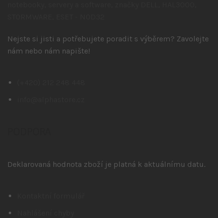
Nejste si jisti a potřebujete poradit s výběrem? Zavolejte
nám nebo nám napište!
(+420) 212 248 448
info@alphastore.cz
PODPORA
Deklarovaná hodnota zboží je platná k aktuálnímu datu.
Kontaktní formulář
Nahlášení chyby