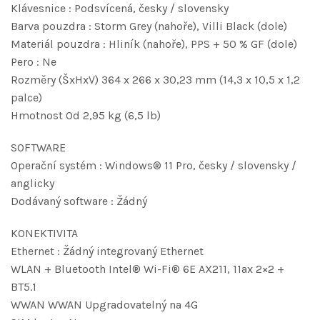
Klávesnice : Podsvícená, česky / slovensky
Barva pouzdra : Storm Grey (nahoře), Villi Black (dole)
Materiál pouzdra : Hliník (nahoře), PPS + 50 % GF (dole)
Pero : Ne
Rozměry (ŠxHxV) 364 x 266 x 30,23 mm (14,3 x 10,5 x 1,2
palce)
Hmotnost Od 2,95 kg (6,5 lb)
SOFTWARE
Operační systém : Windows® 11 Pro, česky / slovensky /
anglicky
Dodávaný software : Žádný
KONEKTIVITA
Ethernet : Žádný integrovaný Ethernet
WLAN + Bluetooth Intel® Wi-Fi® 6E AX211, 11ax 2×2 +
BT5.1
WWAN WWAN Upgradovatelný na 4G