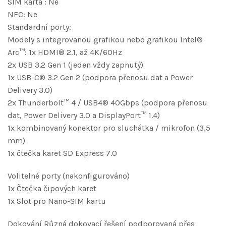
SIM karta : Ne
NFC: Ne
Standardní porty:
Modely s integrovanou grafikou nebo grafikou Intel®
Arc™: 1x HDMI® 2.1, až 4K/60Hz
2x USB 3.2 Gen 1 (jeden vždy zapnutý)
1x USB-C® 3.2 Gen 2 (podpora přenosu dat a Power
Delivery 3.0)
2x Thunderbolt™ 4 / USB4® 40Gbps (podpora přenosu
dat, Power Delivery 3.0 a DisplayPort™ 1.4)
1x kombinovaný konektor pro sluchátka / mikrofon (3,5
mm)
1x čtečka karet SD Express 7.0
Volitelné porty (nakonfigurováno)
1x Čtečka čipových karet
1x Slot pro Nano-SIM kartu
Dokování Různá dokovací řešení podporovaná přes