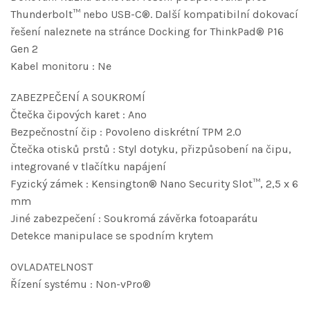
Thunderbolt™ nebo USB-C®. Další kompatibilní dokovací
řešení naleznete na stránce Docking for ThinkPad® P16
Gen 2
Kabel monitoru : Ne
ZABEZPEČENÍ A SOUKROMÍ
Čtečka čipových karet : Ano
Bezpečnostní čip : Povoleno diskrétní TPM 2.0
Čtečka otisků prstů : Styl dotyku, přizpůsobení na čipu,
integrované v tlačítku napájení
Fyzický zámek : Kensington® Nano Security Slot™, 2,5 x 6
mm
Jiné zabezpečení : Soukromá závěrka fotoaparátu
Detekce manipulace se spodním krytem
OVLADATELNOST
Řízení systému : Non-vPro®