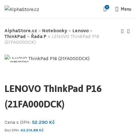
0
Menu
AlphaStore.cz
»
Notebooky
»
Lenovo
»
ThinkPad
»
Řada P
»
LENOVO ThinkPad P16
(21FA000DCK)
VYPRODÁNO
LENOVO ThinkPad P16
(21FA000DCK)
Cena s DPH:
52.290
Kč
Bez DPH:
43.214,88
Kč