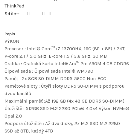
ThinkPad
Sdílet:
Popis
VÝKON
Procesor : Intel® Core™ i7-13700HX, 16C (8P + 8E) / 24T,
P-core 2,1 / 5,0 GHz, E-core 1,5 / 3,6 GHz, 30 MB
Grafika : Grafická karta Intel® Arc™ Pro A30M 4 GB GDDR6
Čipová sada : Čipová sada Intel® WM790
Paměť : 2x 8GB SO-DIMM DDR5-5600 Non-ECC
Paměťové sloty : Čtyři sloty DDR5 SO-DIMM s podporou
dvou kanálů
Maximální paměť :Až 192 GB (4x 48 GB DDR5 SO-DIMM)
Úložiště : 512GB SSD M.2 2280 PCIe® 4.0×4 Výkon NVMe®
Opal 2.0
Podpora úložiště : Až dva disky, 2x M.2 SSD M.2 2280
SSD až 8TB, každý 4TB