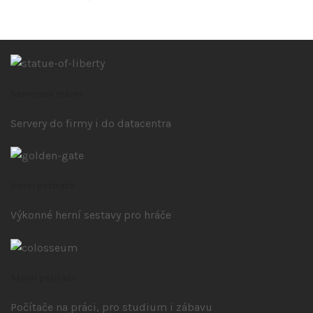
Serverová řešení
Servery do firmy i do datacentra
Herní počítače
Výkonné herní sestavy pro hráče
Stolní počítače
Počítače na práci, pro studium i zábavu