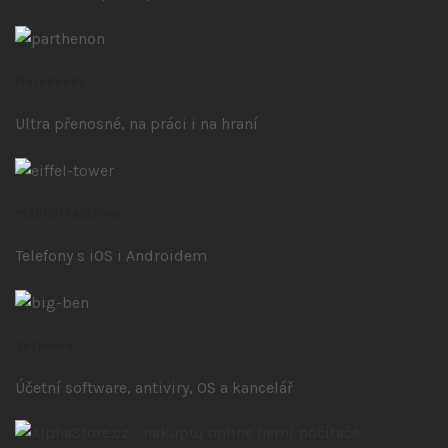
Notebooky
Ultra přenosné, na práci i na hraní
Mobilní telefony
Telefony s iOS
i Androidem
Software
Účetní software, antiviry, OS a kancelář