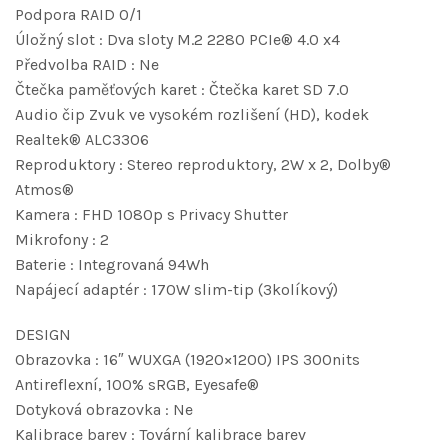
Podpora RAID 0/1
Úložný slot : Dva sloty M.2 2280 PCIe® 4.0 x4
Předvolba RAID : Ne
Čtečka paměťových karet : Čtečka karet SD 7.0
Audio čip Zvuk ve vysokém rozlišení (HD), kodek
Realtek® ALC3306
Reproduktory : Stereo reproduktory, 2W x 2, Dolby®
Atmos®
Kamera : FHD 1080p s Privacy Shutter
Mikrofony : 2
Baterie : Integrovaná 94Wh
Napájecí adaptér : 170W slim-tip (3kolíkový)
DESIGN
Obrazovka : 16″ WUXGA (1920×1200) IPS 300nits
Antireflexní, 100% sRGB, Eyesafe®
Dotyková obrazovka : Ne
Kalibrace barev : Tovární kalibrace barev